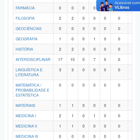
FARMÁCIA
0
0
0
0
0
0
0
FILOSOFIA
2
2
0
0
0
0
0
GEOCIÊNCIAS
0
0
0
0
0
0
0
GEOGRAFIA
1
0
0
1
0
0
0
HISTÓRIA
2
2
0
0
0
0
0
INTERDISCIPLINAR
17
10
0
7
0
0
0
LINGUÍSTICA E
3
3
0
0
0
0
0
LITERATURA
MATEMÁTICA /
0
0
0
0
0
0
0
PROBABILIDADE E
ESTATÍSTICA
MATERIAIS
1
1
0
0
0
0
0
MEDICINA I
2
1
0
1
0
0
0
MEDICINA II
1
1
0
0
0
0
0
MEDICINA III
0
0
0
0
0
0
0