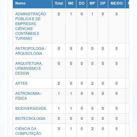
Nome
Total
ME
DO
MP
DP
ME/DO
MP/
Ministério da Ciência, Tecnologia, Inovações e Comunicações
ADMINISTRAÇÃO
2
1
0
1
0
0
0
PÚBLICA E DE
Ministério do Meio Ambiente
EMPRESAS,
CIÊNCIAS
Ministério do Turismo
CONTÁBEIS E
TURISMO
Ministério do Desenvolvimento Regional
ANTROPOLOGIA /
0
0
0
0
0
0
0
ARQUEOLOGIA
Controladoria-Geral da União
ARQUITETURA,
0
0
0
0
0
0
0
URBANISMO E
Ministério da Mulher, da Família e dos Direitos Humanos
DESIGN
Secretaria-Geral
ARTES
2
0
0
2
0
0
0
ASTRONOMIA /
1
1
0
0
0
0
0
Secretaria de Governo
FÍSICA
Gabinete de Segurança Institucional
BIODIVERSIDADE
1
1
0
0
0
0
0
Advocacia-Geral da União
BIOTECNOLOGIA
0
0
0
0
0
0
0
CIÊNCIA DA
3
1
0
2
0
0
0
Banco Central do Brasil
COMPUTAÇÃO