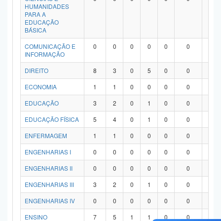
HUMANIDADES
PARA A
EDUCAÇÃO
BÁSICA
COMUNICAÇÃO E
0
0
0
0
0
0
0
INFORMAÇÃO
DIREITO
8
3
0
5
0
0
0
ECONOMIA
1
1
0
0
0
0
0
EDUCAÇÃO
3
2
0
1
0
0
0
EDUCAÇÃO FÍSICA
5
4
0
1
0
0
0
ENFERMAGEM
1
1
0
0
0
0
0
ENGENHARIAS I
0
0
0
0
0
0
0
ENGENHARIAS II
0
0
0
0
0
0
0
ENGENHARIAS III
3
2
0
1
0
0
0
ENGENHARIAS IV
0
0
0
0
0
0
0
ENSINO
7
5
1
1
0
0
0