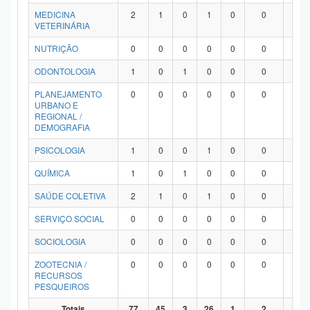
MEDICINA
2
1
0
1
0
0
0
VETERINÁRIA
NUTRIÇÃO
0
0
0
0
0
0
0
ODONTOLOGIA
1
0
1
0
0
0
0
PLANEJAMENTO
0
0
0
0
0
0
0
URBANO E
REGIONAL /
DEMOGRAFIA
PSICOLOGIA
1
0
0
1
0
0
0
QUÍMICA
1
0
1
0
0
0
0
SAÚDE COLETIVA
2
1
0
1
0
0
0
SERVIÇO SOCIAL
0
0
0
0
0
0
0
SOCIOLOGIA
0
0
0
0
0
0
0
ZOOTECNIA /
0
0
0
0
0
0
0
RECURSOS
PESQUEIROS
Totais
77
45
3
26
1
2
0