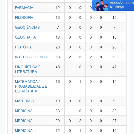
FARMÁCIA
12
0
0
0
0
12
0
FILOSOFIA
15
0
0
0
0
15
0
GEOCIÊNCIAS
7
0
0
0
0
7
0
GEOGRAFIA
18
0
0
0
0
18
0
HISTÓRIA
23
0
0
0
0
20
3
INTERDISCIPLINAR
68
2
3
2
0
53
8
LINGUÍSTICA E
48
1
0
0
0
47
0
LITERATURA
MATEMÁTICA /
16
0
1
0
0
14
1
PROBABILIDADE E
ESTATÍSTICA
MATERIAIS
10
0
0
0
0
9
1
MEDICINA I
33
1
0
0
0
32
0
MEDICINA II
29
0
2
0
0
27
0
MEDICINA III
12
0
1
0
0
10
1