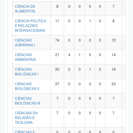
Planalto
CIÊNCIA DE
8
0
0
0
0
7
1
ALIMENTOS
CIÊNCIA POLÍTICA
11
0
0
1
0
8
2
E RELAÇÕES
INTERNACIONAIS
CIÊNCIAS
74
0
0
2
0
72
0
AGRÁRIAS I
CIÊNCIAS
21
4
1
0
0
14
2
AMBIENTAIS
CIÊNCIAS
20
0
0
1
0
19
0
BIOLÓGICAS I
CIÊNCIAS
27
0
0
3
0
23
1
BIOLÓGICAS II
CIÊNCIAS
7
0
0
0
0
7
0
BIOLÓGICAS III
CIÊNCIAS DA
7
0
0
0
0
7
0
RELIGIÃO E
TEOLOGIA
CIÊNCIAS E
0
0
0
0
0
0
0