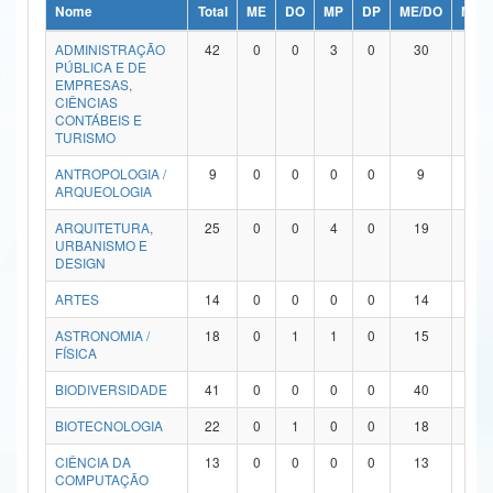
Nome
Total
ME
DO
MP
DP
ME/DO
MP/
Ministério da Ciência, Tecnologia, Inovações e Comunicações
ADMINISTRAÇÃO
42
0
0
3
0
30
9
PÚBLICA E DE
Ministério do Meio Ambiente
EMPRESAS,
CIÊNCIAS
Ministério do Turismo
CONTÁBEIS E
TURISMO
Ministério do Desenvolvimento Regional
ANTROPOLOGIA /
9
0
0
0
0
9
0
ARQUEOLOGIA
Controladoria-Geral da União
ARQUITETURA,
25
0
0
4
0
19
2
URBANISMO E
Ministério da Mulher, da Família e dos Direitos Humanos
DESIGN
Secretaria-Geral
ARTES
14
0
0
0
0
14
0
ASTRONOMIA /
18
0
1
1
0
15
1
Secretaria de Governo
FÍSICA
Gabinete de Segurança Institucional
BIODIVERSIDADE
41
0
0
0
0
40
1
Advocacia-Geral da União
BIOTECNOLOGIA
22
0
1
0
0
18
3
CIÊNCIA DA
13
0
0
0
0
13
0
Banco Central do Brasil
COMPUTAÇÃO