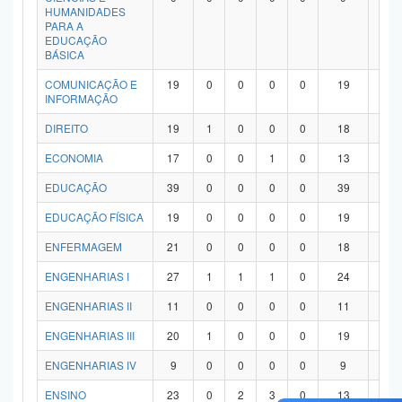
HUMANIDADES
PARA A
EDUCAÇÃO
BÁSICA
COMUNICAÇÃO E
19
0
0
0
0
19
0
INFORMAÇÃO
DIREITO
19
1
0
0
0
18
0
ECONOMIA
17
0
0
1
0
13
3
EDUCAÇÃO
39
0
0
0
0
39
0
EDUCAÇÃO FÍSICA
19
0
0
0
0
19
0
ENFERMAGEM
21
0
0
0
0
18
3
ENGENHARIAS I
27
1
1
1
0
24
0
ENGENHARIAS II
11
0
0
0
0
11
0
ENGENHARIAS III
20
1
0
0
0
19
0
ENGENHARIAS IV
9
0
0
0
0
9
0
ENSINO
23
0
2
3
0
13
5