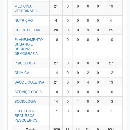
MEDICINA
21
0
0
0
0
19
2
VETERINÁRIA
NUTRIÇÃO
4
0
0
0
0
4
0
ODONTOLOGIA
28
0
0
3
0
25
0
PLANEJAMENTO
10
0
0
0
0
10
0
URBANO E
REGIONAL /
DEMOGRAFIA
PSICOLOGIA
27
0
0
0
0
27
0
QUÍMICA
14
0
0
2
0
12
0
SAÚDE COLETIVA
21
0
0
4
0
13
4
SERVIÇO SOCIAL
10
0
0
0
0
10
0
SOCIOLOGIA
14
0
1
0
0
13
0
ZOOTECNIA /
7
0
0
0
0
7
0
RECURSOS
PESQUEIROS
Totais
1030
11
14
31
0
921
53