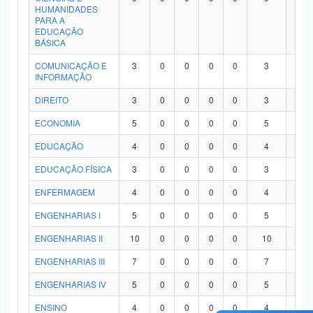
HUMANIDADES
PARA A
EDUCAÇÃO
BÁSICA
COMUNICAÇÃO E
3
0
0
0
0
3
0
INFORMAÇÃO
DIREITO
3
0
0
0
0
3
0
ECONOMIA
5
0
0
0
0
5
0
EDUCAÇÃO
4
0
0
0
0
4
0
EDUCAÇÃO FÍSICA
3
0
0
0
0
3
0
ENFERMAGEM
4
0
0
0
0
4
0
ENGENHARIAS I
5
0
0
0
0
5
0
ENGENHARIAS II
10
0
0
0
0
10
0
ENGENHARIAS III
7
0
0
0
0
7
0
ENGENHARIAS IV
5
0
0
0
0
5
0
ENSINO
4
0
0
0
0
4
0