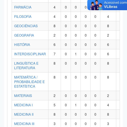
FARMÁCIA
4
0
0
0
0
4
0
FILOSOFIA
4
0
0
0
0
4
0
GEOCIÊNCIAS
8
0
0
0
0
8
0
GEOGRAFIA
2
0
0
0
0
2
0
HISTÓRIA
6
0
0
0
0
6
0
INTERDISCIPLINAR
7
0
1
0
0
6
0
LINGUÍSTICA E
8
0
0
0
0
8
0
LITERATURA
MATEMÁTICA /
8
0
0
0
0
8
0
PROBABILIDADE E
ESTATÍSTICA
MATERIAIS
2
0
0
0
0
2
0
MEDICINA I
5
0
1
0
0
4
0
MEDICINA II
8
0
0
0
0
8
0
MEDICINA III
3
0
0
0
0
3
0