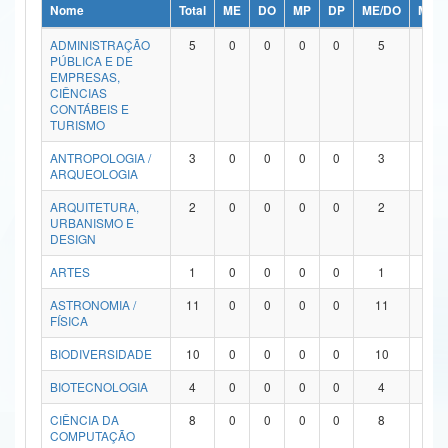
Nome
Total
ME
DO
MP
DP
ME/DO
MP/
Ministério da Ciência, Tecnologia, Inovações e Comunicações
ADMINISTRAÇÃO
5
0
0
0
0
5
0
PÚBLICA E DE
Ministério do Meio Ambiente
EMPRESAS,
CIÊNCIAS
Ministério do Turismo
CONTÁBEIS E
TURISMO
Ministério do Desenvolvimento Regional
ANTROPOLOGIA /
3
0
0
0
0
3
0
ARQUEOLOGIA
Controladoria-Geral da União
ARQUITETURA,
2
0
0
0
0
2
0
URBANISMO E
Ministério da Mulher, da Família e dos Direitos Humanos
DESIGN
Secretaria-Geral
ARTES
1
0
0
0
0
1
0
ASTRONOMIA /
11
0
0
0
0
11
0
Secretaria de Governo
FÍSICA
Gabinete de Segurança Institucional
BIODIVERSIDADE
10
0
0
0
0
10
0
Advocacia-Geral da União
BIOTECNOLOGIA
4
0
0
0
0
4
0
CIÊNCIA DA
8
0
0
0
0
8
0
Banco Central do Brasil
COMPUTAÇÃO