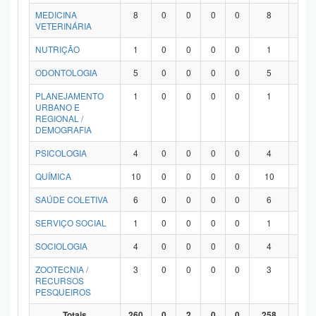
MEDICINA
8
0
0
0
0
8
0
VETERINÁRIA
NUTRIÇÃO
1
0
0
0
0
1
0
ODONTOLOGIA
5
0
0
0
0
5
0
PLANEJAMENTO
1
0
0
0
0
1
0
URBANO E
REGIONAL /
DEMOGRAFIA
PSICOLOGIA
4
0
0
0
0
4
0
QUÍMICA
10
0
0
0
0
10
0
SAÚDE COLETIVA
6
0
0
0
0
6
0
SERVIÇO SOCIAL
1
0
0
0
0
1
0
SOCIOLOGIA
4
0
0
0
0
4
0
ZOOTECNIA /
3
0
0
0
0
3
0
RECURSOS
PESQUEIROS
Totais
260
0
2
0
0
258
0