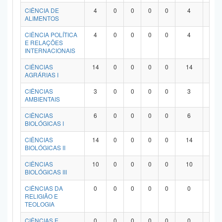
Planalto
CIÊNCIA DE
4
0
0
0
0
4
0
ALIMENTOS
CIÊNCIA POLÍTICA
4
0
0
0
0
4
0
E RELAÇÕES
INTERNACIONAIS
CIÊNCIAS
14
0
0
0
0
14
0
AGRÁRIAS I
CIÊNCIAS
3
0
0
0
0
3
0
AMBIENTAIS
CIÊNCIAS
6
0
0
0
0
6
0
BIOLÓGICAS I
CIÊNCIAS
14
0
0
0
0
14
0
BIOLÓGICAS II
CIÊNCIAS
10
0
0
0
0
10
0
BIOLÓGICAS III
CIÊNCIAS DA
0
0
0
0
0
0
0
RELIGIÃO E
TEOLOGIA
CIÊNCIAS E
0
0
0
0
0
0
0