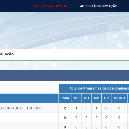
ACESSO À INFORMAÇÃO
CORONAVÍRUS (COVID-19)
Ministério da Defesa
Ministério das Relações
Mini
Exteriores
IR
PARA
O
CONTEÚDO
Ministério da Cidadania
Ministério da Saúde
Mini
Ministério do Desenvolvimento
Controladoria-Geral da União
Minis
Regional
e do
valiação
Advocacia-Geral da União
Banco Central do Brasil
Plana
Total de Programas de pós-grad
Total
ME
DO
MP
DP
ME/DO
S CONTÁBEIS E TURISMO
2
1
0
1
0
0
0
0
0
0
0
0
0
0
0
0
0
0