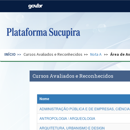
Casa Civil
Ministério da Justiça e
Segurança Pública
Ministério da Agricultura,
Ministério da Educação
Pecuária e Abastecimento
Ministério do Meio Ambiente
Ministério do Turismo
INÍCIO
Cursos Avaliados e Reconhecidos
Nota A
Área de A
Secretaria de Governo
Gabinete de Segurança
Institucional
Cursos Avaliados e Reconhecidos
Nome
ADMINISTRAÇÃO PÚBLICA E DE EMPRESAS, CIÊNCIA
ANTROPOLOGIA / ARQUEOLOGIA
ARQUITETURA, URBANISMO E DESIGN