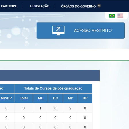
PARTICIPE
LEGISLAÇÃO
ÓRGÃOS DO GOVERNO
stério da Economia
Ministério da Infraestrutura
stério de Minas e Energia
Ministério da Ciência,
Tecnologia, Inovações e
ACESSO RESTRITO
Comunicações
tério da Mulher, da Família
Secretaria-Geral
s Direitos Humanos
lto
uação
Totais de Cursos de pós-graduação
MP/DP
Total
ME
DO
MP
DP
0
3
1
0
2
0
0
0
0
0
0
0
0
0
0
0
0
0