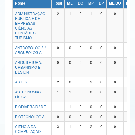
Nome
Total
ME
DO
MP
DP
ME/DO
MP/
Ministério da Ciência, Tecnologia, Inovações e Comunicações
ADMINISTRAÇÃO
2
1
0
1
0
0
0
PÚBLICA E DE
Ministério do Meio Ambiente
EMPRESAS,
CIÊNCIAS
Ministério do Turismo
CONTÁBEIS E
TURISMO
Ministério do Desenvolvimento Regional
ANTROPOLOGIA /
0
0
0
0
0
0
0
ARQUEOLOGIA
Controladoria-Geral da União
ARQUITETURA,
0
0
0
0
0
0
0
URBANISMO E
Ministério da Mulher, da Família e dos Direitos Humanos
DESIGN
Secretaria-Geral
ARTES
2
0
0
2
0
0
0
ASTRONOMIA /
1
1
0
0
0
0
0
Secretaria de Governo
FÍSICA
Gabinete de Segurança Institucional
BIODIVERSIDADE
1
1
0
0
0
0
0
Advocacia-Geral da União
BIOTECNOLOGIA
0
0
0
0
0
0
0
CIÊNCIA DA
3
1
0
2
0
0
0
Banco Central do Brasil
COMPUTAÇÃO