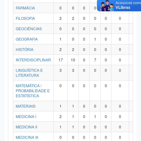
FARMÁCIA
0
0
0
0
0
0
0
FILOSOFIA
2
2
0
0
0
0
0
GEOCIÊNCIAS
0
0
0
0
0
0
0
GEOGRAFIA
1
0
0
1
0
0
0
HISTÓRIA
2
2
0
0
0
0
0
INTERDISCIPLINAR
17
10
0
7
0
0
0
LINGUÍSTICA E
3
3
0
0
0
0
0
LITERATURA
MATEMÁTICA /
0
0
0
0
0
0
0
PROBABILIDADE E
ESTATÍSTICA
MATERIAIS
1
1
0
0
0
0
0
MEDICINA I
2
1
0
1
0
0
0
MEDICINA II
1
1
0
0
0
0
0
MEDICINA III
0
0
0
0
0
0
0