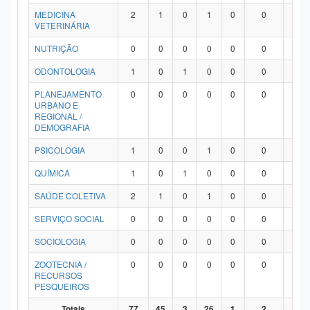
MEDICINA
2
1
0
1
0
0
0
VETERINÁRIA
NUTRIÇÃO
0
0
0
0
0
0
0
ODONTOLOGIA
1
0
1
0
0
0
0
PLANEJAMENTO
0
0
0
0
0
0
0
URBANO E
REGIONAL /
DEMOGRAFIA
PSICOLOGIA
1
0
0
1
0
0
0
QUÍMICA
1
0
1
0
0
0
0
SAÚDE COLETIVA
2
1
0
1
0
0
0
SERVIÇO SOCIAL
0
0
0
0
0
0
0
SOCIOLOGIA
0
0
0
0
0
0
0
ZOOTECNIA /
0
0
0
0
0
0
0
RECURSOS
PESQUEIROS
Totais
77
45
3
26
1
2
0