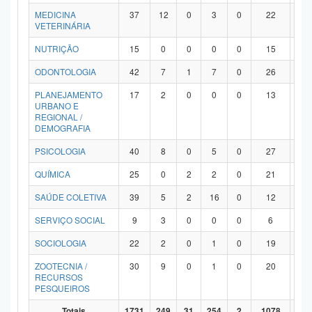
MEDICINA
37
12
0
3
0
22
0
VETERINÁRIA
NUTRIÇÃO
15
0
0
0
0
15
0
ODONTOLOGIA
42
7
1
7
0
26
1
PLANEJAMENTO
17
2
0
0
0
13
2
URBANO E
REGIONAL /
DEMOGRAFIA
PSICOLOGIA
40
8
0
5
0
27
0
QUÍMICA
25
0
2
2
0
21
0
SAÚDE COLETIVA
39
5
2
16
0
12
4
SERVIÇO SOCIAL
9
3
0
0
0
6
0
SOCIOLOGIA
22
2
0
1
0
19
0
ZOOTECNIA /
30
9
0
1
0
20
0
RECURSOS
PESQUEIROS
Totais
1731
249
31
254
2
1078
11