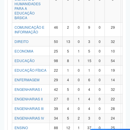
HUMANIDADES
PARA A
EDUCAÇÃO
BÁSICA
COMUNICAÇÃO E
46
2
0
9
0
29
6
INFORMAÇÃO
DIREITO
50
13
0
3
0
32
2
ECONOMIA
25
5
1
5
0
10
4
EDUCAÇÃO
98
8
1
15
0
54
2
EDUCAÇÃO FÍSICA
22
1
0
1
0
19
1
ENFERMAGEM
29
4
0
6
0
14
5
ENGENHARIAS I
42
5
0
4
0
32
1
ENGENHARIAS II
27
0
1
4
0
22
0
ENGENHARIAS III
39
4
0
4
0
28
3
ENGENHARIAS IV
34
5
2
3
0
24
0
ENSINO
88
12
1
37
0
25
1