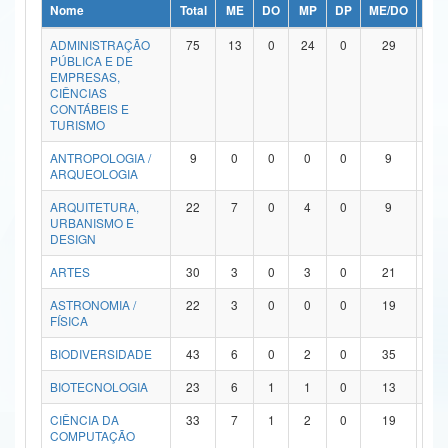
Nome
Total
ME
DO
MP
DP
ME/DO
MP/
Ministério da Ciência, Tecnologia, Inovações e Comunicações
ADMINISTRAÇÃO
75
13
0
24
0
29
9
PÚBLICA E DE
Ministério do Meio Ambiente
EMPRESAS,
CIÊNCIAS
Ministério do Turismo
CONTÁBEIS E
TURISMO
Ministério do Desenvolvimento Regional
ANTROPOLOGIA /
9
0
0
0
0
9
0
ARQUEOLOGIA
Controladoria-Geral da União
ARQUITETURA,
22
7
0
4
0
9
2
URBANISMO E
Ministério da Mulher, da Família e dos Direitos Humanos
DESIGN
Secretaria-Geral
ARTES
30
3
0
3
0
21
3
ASTRONOMIA /
22
3
0
0
0
19
0
Secretaria de Governo
FÍSICA
Gabinete de Segurança Institucional
BIODIVERSIDADE
43
6
0
2
0
35
0
Advocacia-Geral da União
BIOTECNOLOGIA
23
6
1
1
0
13
2
CIÊNCIA DA
33
7
1
2
0
19
4
Banco Central do Brasil
COMPUTAÇÃO