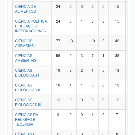
Planalto
CIÊNCIA DE
24
2
0
6
0
15
1
ALIMENTOS
CIÊNCIA POLÍTICA
24
0
1
3
0
15
5
E RELAÇÕES
INTERNACIONAIS
CIÊNCIAS
77
13
1
10
0
49
4
AGRÁRIAS I
CIÊNCIAS
56
9
3
7
1
35
1
AMBIENTAIS
CIÊNCIAS
19
3
2
1
0
13
0
BIOLÓGICAS I
CIÊNCIAS
18
1
1
3
0
13
0
BIOLÓGICAS II
CIÊNCIAS
12
0
0
0
0
12
0
BIOLÓGICAS III
CIÊNCIAS DA
9
0
0
1
0
7
1
RELIGIÃO E
TEOLOGIA
CIÊNCIAS E
0
0
0
0
0
0
0