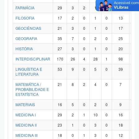
FARMÁCIA
29
3
2
1
0
21
2
FILOSOFIA
17
2
0
1
0
13
1
GEOCIÊNCIAS
21
3
0
1
0
17
0
GEOGRAFIA
35
7
0
2
0
25
1
HISTÓRIA
27
3
0
1
0
20
3
INTERDISCIPLINAR
170
26
4
28
1
98
1
LINGUÍSTICA E
53
9
0
5
0
39
0
LITERATURA
MATEMÁTICA /
21
8
2
4
0
7
0
PROBABILIDADE E
ESTATÍSTICA
MATERIAIS
16
5
0
2
0
9
0
MEDICINA I
29
2
1
10
0
16
0
MEDICINA II
23
1
0
3
0
18
1
MEDICINA III
18
0
1
3
0
12
2