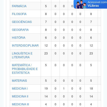
FARMÁCIA
5
0
0
0
0
5
0
FILOSOFIA
8
0
0
0
0
8
0
GEOCIÊNCIAS
7
0
0
0
0
7
0
GEOGRAFIA
8
0
0
0
0
8
0
HISTÓRIA
6
0
0
0
0
6
0
INTERDISCIPLINAR
12
0
0
0
0
12
0
LINGUÍSTICA E
23
0
0
0
0
23
0
LITERATURA
MATEMÁTICA /
5
0
0
0
0
5
0
PROBABILIDADE E
ESTATÍSTICA
MATERIAIS
5
0
0
0
0
5
0
MEDICINA I
19
0
1
0
0
18
0
MEDICINA II
14
0
0
0
0
14
0
MEDICINA III
4
0
0
0
0
4
0