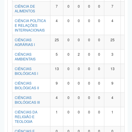
Planalto
CIÊNCIA DE
7
0
0
0
0
7
0
ALIMENTOS
CIÊNCIA POLÍTICA
4
0
0
0
0
4
0
E RELAÇÕES
INTERNACIONAIS
CIÊNCIAS
25
0
0
0
0
25
0
AGRÁRIAS I
CIÊNCIAS
5
0
2
0
0
3
0
AMBIENTAIS
CIÊNCIAS
13
0
0
0
0
13
0
BIOLÓGICAS I
CIÊNCIAS
9
0
0
0
0
9
0
BIOLÓGICAS II
CIÊNCIAS
4
0
0
0
0
4
0
BIOLÓGICAS III
CIÊNCIAS DA
1
0
0
0
0
1
0
RELIGIÃO E
TEOLOGIA
CIÊNCIAS E
0
0
0
0
0
0
0