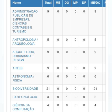
Nome
Total
ME
DO
MP
DP
ME/DO
MP/
Ministério da Ciência, Tecnologia, Inovações e Comunicações
ADMINISTRAÇÃO
9
0
0
0
0
9
0
PÚBLICA E DE
Ministério do Meio Ambiente
EMPRESAS,
CIÊNCIAS
Ministério do Turismo
CONTÁBEIS E
TURISMO
Ministério do Desenvolvimento Regional
ANTROPOLOGIA /
5
0
0
0
0
5
0
ARQUEOLOGIA
Controladoria-Geral da União
ARQUITETURA,
9
0
0
0
0
9
0
URBANISMO E
Ministério da Mulher, da Família e dos Direitos Humanos
DESIGN
Secretaria-Geral
ARTES
9
0
0
0
0
9
0
ASTRONOMIA /
6
0
0
0
0
6
0
Secretaria de Governo
FÍSICA
Gabinete de Segurança Institucional
BIODIVERSIDADE
21
0
0
0
0
21
0
Advocacia-Geral da União
BIOTECNOLOGIA
3
0
1
0
0
2
0
CIÊNCIA DA
4
0
0
0
0
4
0
Banco Central do Brasil
COMPUTAÇÃO