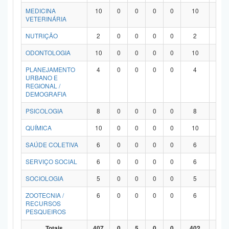
MEDICINA
10
0
0
0
0
10
0
VETERINÁRIA
NUTRIÇÃO
2
0
0
0
0
2
0
ODONTOLOGIA
10
0
0
0
0
10
0
PLANEJAMENTO
4
0
0
0
0
4
0
URBANO E
REGIONAL /
DEMOGRAFIA
PSICOLOGIA
8
0
0
0
0
8
0
QUÍMICA
10
0
0
0
0
10
0
SAÚDE COLETIVA
6
0
0
0
0
6
0
SERVIÇO SOCIAL
6
0
0
0
0
6
0
SOCIOLOGIA
5
0
0
0
0
5
0
ZOOTECNIA /
6
0
0
0
0
6
0
RECURSOS
PESQUEIROS
Totais
407
0
5
0
0
402
0