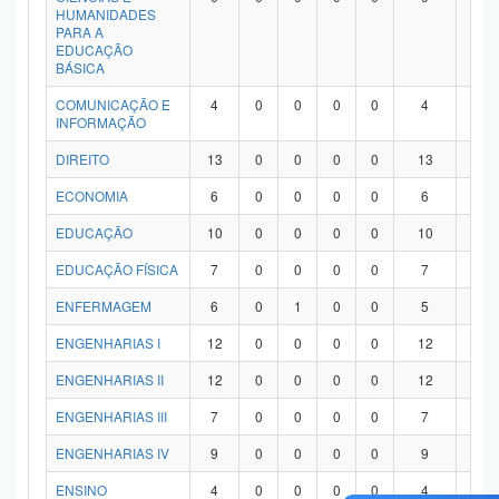
HUMANIDADES
PARA A
EDUCAÇÃO
BÁSICA
COMUNICAÇÃO E
4
0
0
0
0
4
0
INFORMAÇÃO
DIREITO
13
0
0
0
0
13
0
ECONOMIA
6
0
0
0
0
6
0
EDUCAÇÃO
10
0
0
0
0
10
0
EDUCAÇÃO FÍSICA
7
0
0
0
0
7
0
ENFERMAGEM
6
0
1
0
0
5
0
ENGENHARIAS I
12
0
0
0
0
12
0
ENGENHARIAS II
12
0
0
0
0
12
0
ENGENHARIAS III
7
0
0
0
0
7
0
ENGENHARIAS IV
9
0
0
0
0
9
0
ENSINO
4
0
0
0
0
4
0