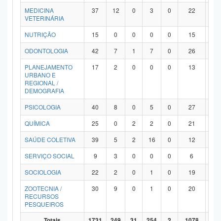
MEDICINA
37
12
0
3
0
22
0
VETERINÁRIA
NUTRIÇÃO
15
0
0
0
0
15
0
ODONTOLOGIA
42
7
1
7
0
26
1
PLANEJAMENTO
17
2
0
0
0
13
2
URBANO E
REGIONAL /
DEMOGRAFIA
PSICOLOGIA
40
8
0
5
0
27
0
QUÍMICA
25
0
2
2
0
21
0
SAÚDE COLETIVA
39
5
2
16
0
12
4
SERVIÇO SOCIAL
9
3
0
0
0
6
0
SOCIOLOGIA
22
2
0
1
0
19
0
ZOOTECNIA /
30
9
0
1
0
20
0
RECURSOS
PESQUEIROS
Totais
1731
249
31
254
2
1078
11