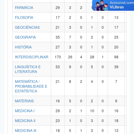
FARMÁCIA
29
3
2
1
0
21
2
FILOSOFIA
17
2
0
1
0
13
1
GEOCIÊNCIAS
21
3
0
1
0
17
0
GEOGRAFIA
35
7
0
2
0
25
1
HISTÓRIA
27
3
0
1
0
20
3
INTERDISCIPLINAR
170
26
4
28
1
98
1
LINGUÍSTICA E
53
9
0
5
0
39
0
LITERATURA
MATEMÁTICA /
21
8
2
4
0
7
0
PROBABILIDADE E
ESTATÍSTICA
MATERIAIS
16
5
0
2
0
9
0
MEDICINA I
29
2
1
10
0
16
0
MEDICINA II
23
1
0
3
0
18
1
MEDICINA III
18
0
1
3
0
12
2