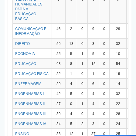
HUMANIDADES
PARA A
EDUCAÇÃO
BÁSICA
COMUNICAÇÃO E
46
2
0
9
0
29
6
INFORMAÇÃO
DIREITO
50
13
0
3
0
32
2
ECONOMIA
25
5
1
5
0
10
4
EDUCAÇÃO
98
8
1
15
0
54
2
EDUCAÇÃO FÍSICA
22
1
0
1
0
19
1
ENFERMAGEM
29
4
0
6
0
14
5
ENGENHARIAS I
42
5
0
4
0
32
1
ENGENHARIAS II
27
0
1
4
0
22
0
ENGENHARIAS III
39
4
0
4
0
28
3
ENGENHARIAS IV
34
5
2
3
0
24
0
ENSINO
88
12
1
37
0
25
1