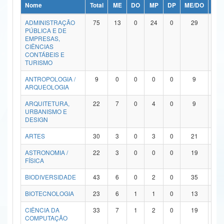
Nome
Total
ME
DO
MP
DP
ME/DO
MP/
Ministério da Ciência, Tecnologia, Inovações e Comunicações
ADMINISTRAÇÃO
75
13
0
24
0
29
9
PÚBLICA E DE
Ministério do Meio Ambiente
EMPRESAS,
CIÊNCIAS
Ministério do Turismo
CONTÁBEIS E
TURISMO
Ministério do Desenvolvimento Regional
ANTROPOLOGIA /
9
0
0
0
0
9
0
ARQUEOLOGIA
Controladoria-Geral da União
ARQUITETURA,
22
7
0
4
0
9
2
URBANISMO E
Ministério da Mulher, da Família e dos Direitos Humanos
DESIGN
Secretaria-Geral
ARTES
30
3
0
3
0
21
3
ASTRONOMIA /
22
3
0
0
0
19
0
Secretaria de Governo
FÍSICA
Gabinete de Segurança Institucional
BIODIVERSIDADE
43
6
0
2
0
35
0
Advocacia-Geral da União
BIOTECNOLOGIA
23
6
1
1
0
13
2
CIÊNCIA DA
33
7
1
2
0
19
4
Banco Central do Brasil
COMPUTAÇÃO