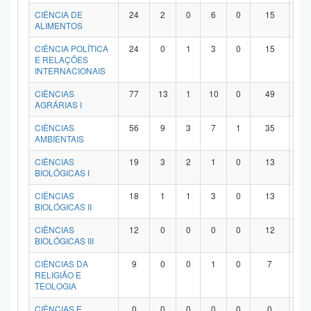
Planalto
CIÊNCIA DE
24
2
0
6
0
15
1
ALIMENTOS
CIÊNCIA POLÍTICA
24
0
1
3
0
15
5
E RELAÇÕES
INTERNACIONAIS
CIÊNCIAS
77
13
1
10
0
49
4
AGRÁRIAS I
CIÊNCIAS
56
9
3
7
1
35
1
AMBIENTAIS
CIÊNCIAS
19
3
2
1
0
13
0
BIOLÓGICAS I
CIÊNCIAS
18
1
1
3
0
13
0
BIOLÓGICAS II
CIÊNCIAS
12
0
0
0
0
12
0
BIOLÓGICAS III
CIÊNCIAS DA
9
0
0
1
0
7
1
RELIGIÃO E
TEOLOGIA
CIÊNCIAS E
0
0
0
0
0
0
0