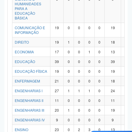
HUMANIDADES
PARA A
EDUCAÇÃO
BÁSICA
COMUNICAÇÃO E
19
0
0
0
0
19
0
INFORMAÇÃO
DIREITO
19
1
0
0
0
18
0
ECONOMIA
17
0
0
1
0
13
3
EDUCAÇÃO
39
0
0
0
0
39
0
EDUCAÇÃO FÍSICA
19
0
0
0
0
19
0
ENFERMAGEM
21
0
0
0
0
18
3
ENGENHARIAS I
27
1
1
1
0
24
0
ENGENHARIAS II
11
0
0
0
0
11
0
ENGENHARIAS III
20
1
0
0
0
19
0
ENGENHARIAS IV
9
0
0
0
0
9
0
ENSINO
23
0
2
3
0
13
5