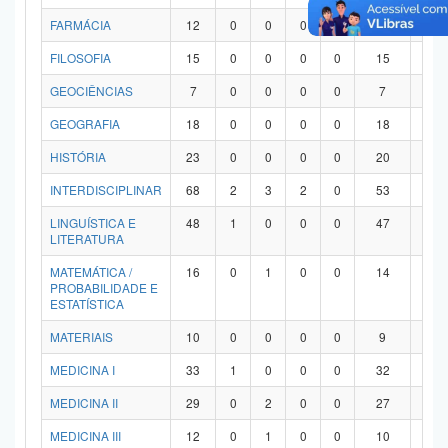
FARMÁCIA
12
0
0
0
0
12
0
FILOSOFIA
15
0
0
0
0
15
0
GEOCIÊNCIAS
7
0
0
0
0
7
0
GEOGRAFIA
18
0
0
0
0
18
0
HISTÓRIA
23
0
0
0
0
20
3
INTERDISCIPLINAR
68
2
3
2
0
53
8
LINGUÍSTICA E
48
1
0
0
0
47
0
LITERATURA
MATEMÁTICA /
16
0
1
0
0
14
1
PROBABILIDADE E
ESTATÍSTICA
MATERIAIS
10
0
0
0
0
9
1
MEDICINA I
33
1
0
0
0
32
0
MEDICINA II
29
0
2
0
0
27
0
MEDICINA III
12
0
1
0
0
10
1