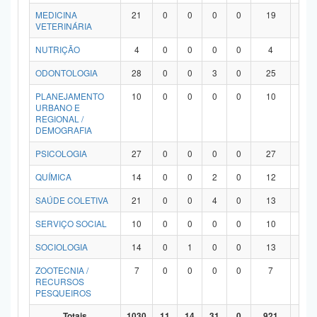
MEDICINA
21
0
0
0
0
19
2
VETERINÁRIA
NUTRIÇÃO
4
0
0
0
0
4
0
ODONTOLOGIA
28
0
0
3
0
25
0
PLANEJAMENTO
10
0
0
0
0
10
0
URBANO E
REGIONAL /
DEMOGRAFIA
PSICOLOGIA
27
0
0
0
0
27
0
QUÍMICA
14
0
0
2
0
12
0
SAÚDE COLETIVA
21
0
0
4
0
13
4
SERVIÇO SOCIAL
10
0
0
0
0
10
0
SOCIOLOGIA
14
0
1
0
0
13
0
ZOOTECNIA /
7
0
0
0
0
7
0
RECURSOS
PESQUEIROS
Totais
1030
11
14
31
0
921
53