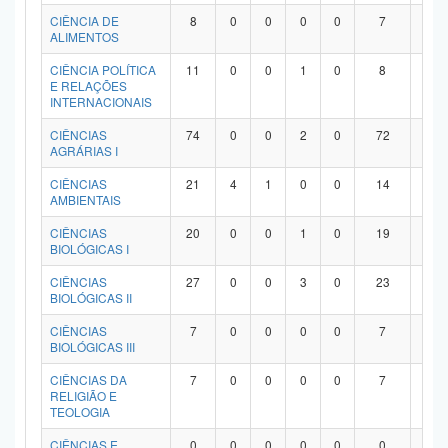
Planalto
CIÊNCIA DE
8
0
0
0
0
7
1
ALIMENTOS
CIÊNCIA POLÍTICA
11
0
0
1
0
8
2
E RELAÇÕES
INTERNACIONAIS
CIÊNCIAS
74
0
0
2
0
72
0
AGRÁRIAS I
CIÊNCIAS
21
4
1
0
0
14
2
AMBIENTAIS
CIÊNCIAS
20
0
0
1
0
19
0
BIOLÓGICAS I
CIÊNCIAS
27
0
0
3
0
23
1
BIOLÓGICAS II
CIÊNCIAS
7
0
0
0
0
7
0
BIOLÓGICAS III
CIÊNCIAS DA
7
0
0
0
0
7
0
RELIGIÃO E
TEOLOGIA
CIÊNCIAS E
0
0
0
0
0
0
0