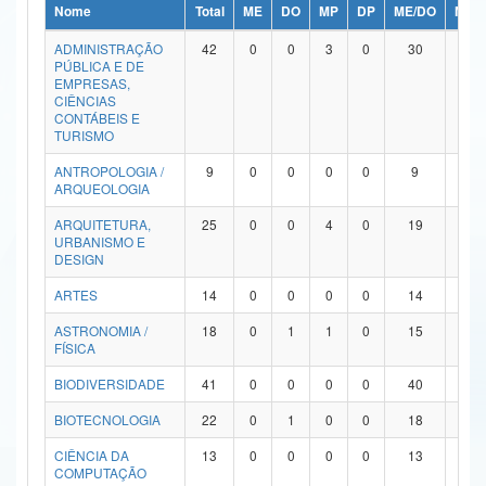
Nome
Total
ME
DO
MP
DP
ME/DO
MP/
Ministério da Ciência, Tecnologia, Inovações e Comunicações
ADMINISTRAÇÃO
42
0
0
3
0
30
9
PÚBLICA E DE
Ministério do Meio Ambiente
EMPRESAS,
CIÊNCIAS
Ministério do Turismo
CONTÁBEIS E
TURISMO
Ministério do Desenvolvimento Regional
ANTROPOLOGIA /
9
0
0
0
0
9
0
ARQUEOLOGIA
Controladoria-Geral da União
ARQUITETURA,
25
0
0
4
0
19
2
URBANISMO E
Ministério da Mulher, da Família e dos Direitos Humanos
DESIGN
Secretaria-Geral
ARTES
14
0
0
0
0
14
0
ASTRONOMIA /
18
0
1
1
0
15
1
Secretaria de Governo
FÍSICA
Gabinete de Segurança Institucional
BIODIVERSIDADE
41
0
0
0
0
40
1
Advocacia-Geral da União
BIOTECNOLOGIA
22
0
1
0
0
18
3
CIÊNCIA DA
13
0
0
0
0
13
0
Banco Central do Brasil
COMPUTAÇÃO