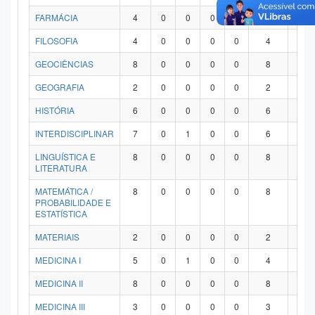
FARMÁCIA
4
0
0
0
0
4
0
FILOSOFIA
4
0
0
0
0
4
0
GEOCIÊNCIAS
8
0
0
0
0
8
0
GEOGRAFIA
2
0
0
0
0
2
0
HISTÓRIA
6
0
0
0
0
6
0
INTERDISCIPLINAR
7
0
1
0
0
6
0
LINGUÍSTICA E
8
0
0
0
0
8
0
LITERATURA
MATEMÁTICA /
8
0
0
0
0
8
0
PROBABILIDADE E
ESTATÍSTICA
MATERIAIS
2
0
0
0
0
2
0
MEDICINA I
5
0
1
0
0
4
0
MEDICINA II
8
0
0
0
0
8
0
MEDICINA III
3
0
0
0
0
3
0