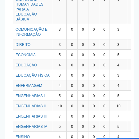
HUMANIDADES
PARA A
EDUCAÇÃO
BÁSICA
COMUNICAÇÃO E
3
0
0
0
0
3
0
INFORMAÇÃO
DIREITO
3
0
0
0
0
3
0
ECONOMIA
5
0
0
0
0
5
0
EDUCAÇÃO
4
0
0
0
0
4
0
EDUCAÇÃO FÍSICA
3
0
0
0
0
3
0
ENFERMAGEM
4
0
0
0
0
4
0
ENGENHARIAS I
5
0
0
0
0
5
0
ENGENHARIAS II
10
0
0
0
0
10
0
ENGENHARIAS III
7
0
0
0
0
7
0
ENGENHARIAS IV
5
0
0
0
0
5
0
ENSINO
4
0
0
0
0
4
0