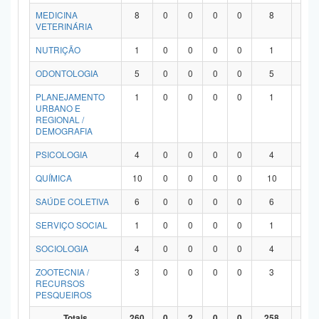
MEDICINA
8
0
0
0
0
8
0
VETERINÁRIA
NUTRIÇÃO
1
0
0
0
0
1
0
ODONTOLOGIA
5
0
0
0
0
5
0
PLANEJAMENTO
1
0
0
0
0
1
0
URBANO E
REGIONAL /
DEMOGRAFIA
PSICOLOGIA
4
0
0
0
0
4
0
QUÍMICA
10
0
0
0
0
10
0
SAÚDE COLETIVA
6
0
0
0
0
6
0
SERVIÇO SOCIAL
1
0
0
0
0
1
0
SOCIOLOGIA
4
0
0
0
0
4
0
ZOOTECNIA /
3
0
0
0
0
3
0
RECURSOS
PESQUEIROS
Totais
260
0
2
0
0
258
0