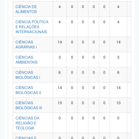
Planalto
CIÊNCIA DE
4
0
0
0
0
4
0
ALIMENTOS
CIÊNCIA POLÍTICA
4
0
0
0
0
4
0
E RELAÇÕES
INTERNACIONAIS
CIÊNCIAS
14
0
0
0
0
14
0
AGRÁRIAS I
CIÊNCIAS
3
0
0
0
0
3
0
AMBIENTAIS
CIÊNCIAS
6
0
0
0
0
6
0
BIOLÓGICAS I
CIÊNCIAS
14
0
0
0
0
14
0
BIOLÓGICAS II
CIÊNCIAS
10
0
0
0
0
10
0
BIOLÓGICAS III
CIÊNCIAS DA
0
0
0
0
0
0
0
RELIGIÃO E
TEOLOGIA
CIÊNCIAS E
0
0
0
0
0
0
0