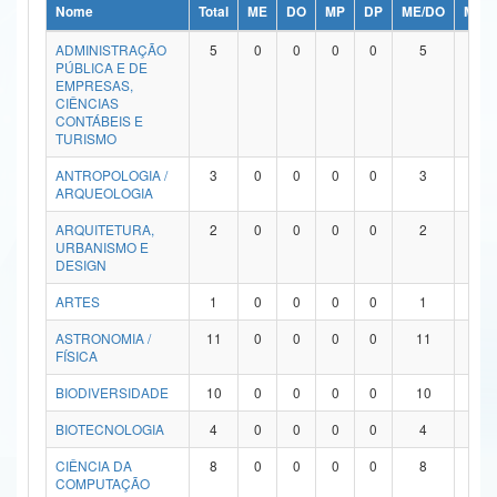
Nome
Total
ME
DO
MP
DP
ME/DO
MP/
Ministério da Ciência, Tecnologia, Inovações e Comunicações
ADMINISTRAÇÃO
5
0
0
0
0
5
0
PÚBLICA E DE
Ministério do Meio Ambiente
EMPRESAS,
CIÊNCIAS
Ministério do Turismo
CONTÁBEIS E
TURISMO
Ministério do Desenvolvimento Regional
ANTROPOLOGIA /
3
0
0
0
0
3
0
ARQUEOLOGIA
Controladoria-Geral da União
ARQUITETURA,
2
0
0
0
0
2
0
URBANISMO E
Ministério da Mulher, da Família e dos Direitos Humanos
DESIGN
Secretaria-Geral
ARTES
1
0
0
0
0
1
0
ASTRONOMIA /
11
0
0
0
0
11
0
Secretaria de Governo
FÍSICA
Gabinete de Segurança Institucional
BIODIVERSIDADE
10
0
0
0
0
10
0
Advocacia-Geral da União
BIOTECNOLOGIA
4
0
0
0
0
4
0
CIÊNCIA DA
8
0
0
0
0
8
0
Banco Central do Brasil
COMPUTAÇÃO