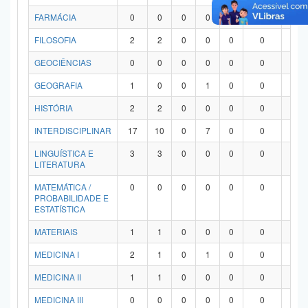
FARMÁCIA
0
0
0
0
0
0
0
FILOSOFIA
2
2
0
0
0
0
0
GEOCIÊNCIAS
0
0
0
0
0
0
0
GEOGRAFIA
1
0
0
1
0
0
0
HISTÓRIA
2
2
0
0
0
0
0
INTERDISCIPLINAR
17
10
0
7
0
0
0
LINGUÍSTICA E
3
3
0
0
0
0
0
LITERATURA
MATEMÁTICA /
0
0
0
0
0
0
0
PROBABILIDADE E
ESTATÍSTICA
MATERIAIS
1
1
0
0
0
0
0
MEDICINA I
2
1
0
1
0
0
0
MEDICINA II
1
1
0
0
0
0
0
MEDICINA III
0
0
0
0
0
0
0