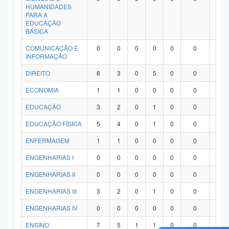
HUMANIDADES
PARA A
EDUCAÇÃO
BÁSICA
COMUNICAÇÃO E
0
0
0
0
0
0
0
INFORMAÇÃO
DIREITO
8
3
0
5
0
0
0
ECONOMIA
1
1
0
0
0
0
0
EDUCAÇÃO
3
2
0
1
0
0
0
EDUCAÇÃO FÍSICA
5
4
0
1
0
0
0
ENFERMAGEM
1
1
0
0
0
0
0
ENGENHARIAS I
0
0
0
0
0
0
0
ENGENHARIAS II
0
0
0
0
0
0
0
ENGENHARIAS III
3
2
0
1
0
0
0
ENGENHARIAS IV
0
0
0
0
0
0
0
ENSINO
7
5
1
1
0
0
0