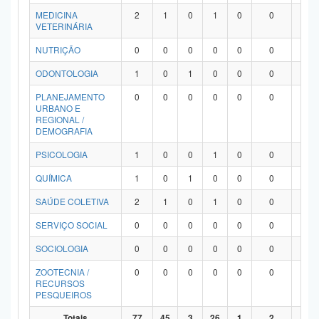
MEDICINA
2
1
0
1
0
0
0
VETERINÁRIA
NUTRIÇÃO
0
0
0
0
0
0
0
ODONTOLOGIA
1
0
1
0
0
0
0
PLANEJAMENTO
0
0
0
0
0
0
0
URBANO E
REGIONAL /
DEMOGRAFIA
PSICOLOGIA
1
0
0
1
0
0
0
QUÍMICA
1
0
1
0
0
0
0
SAÚDE COLETIVA
2
1
0
1
0
0
0
SERVIÇO SOCIAL
0
0
0
0
0
0
0
SOCIOLOGIA
0
0
0
0
0
0
0
ZOOTECNIA /
0
0
0
0
0
0
0
RECURSOS
PESQUEIROS
Totais
77
45
3
26
1
2
0