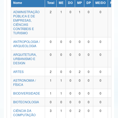
Nome
Total
ME
DO
MP
DP
ME/DO
MP/
Ministério da Ciência, Tecnologia, Inovações e Comunicações
ADMINISTRAÇÃO
2
1
0
1
0
0
0
PÚBLICA E DE
Ministério do Meio Ambiente
EMPRESAS,
CIÊNCIAS
Ministério do Turismo
CONTÁBEIS E
TURISMO
Ministério do Desenvolvimento Regional
ANTROPOLOGIA /
0
0
0
0
0
0
0
ARQUEOLOGIA
Controladoria-Geral da União
ARQUITETURA,
0
0
0
0
0
0
0
URBANISMO E
Ministério da Mulher, da Família e dos Direitos Humanos
DESIGN
Secretaria-Geral
ARTES
2
0
0
2
0
0
0
ASTRONOMIA /
1
1
0
0
0
0
0
Secretaria de Governo
FÍSICA
Gabinete de Segurança Institucional
BIODIVERSIDADE
1
1
0
0
0
0
0
Advocacia-Geral da União
BIOTECNOLOGIA
0
0
0
0
0
0
0
CIÊNCIA DA
3
1
0
2
0
0
0
Banco Central do Brasil
COMPUTAÇÃO