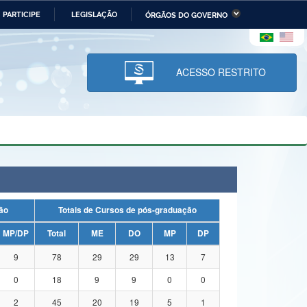
PARTICIPE
LEGISLAÇÃO
ÓRGÃOS DO GOVERNO
stério da Economia
Ministério da Infraestrutura
stério de Minas e Energia
Ministério da Ciência,
Tecnologia, Inovações e
ACESSO RESTRITO
Comunicações
tério da Mulher, da Família
Secretaria-Geral
s Direitos Humanos
lto
uação
Totais de Cursos de pós-graduação
MP/DP
Total
ME
DO
MP
DP
9
78
29
29
13
7
0
18
9
9
0
0
2
45
20
19
5
1