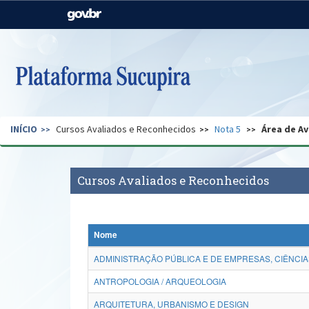
Casa Civil
Ministério da Justiça e
Segurança Pública
Ministério da Agricultura,
Ministério da Educação
Pecuária e Abastecimento
Ministério do Meio Ambiente
Ministério do Turismo
INÍCIO
Cursos Avaliados e Reconhecidos
Nota 5
Área de Av
Secretaria de Governo
Gabinete de Segurança
Institucional
Cursos Avaliados e Reconhecidos
Nome
ADMINISTRAÇÃO PÚBLICA E DE EMPRESAS, CIÊNCIA
ANTROPOLOGIA / ARQUEOLOGIA
ARQUITETURA, URBANISMO E DESIGN