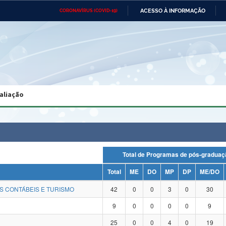
ACESSO À INFORMAÇÃO
CORONAVÍRUS (COVID-19)
Ministério da Defesa
Ministério das Relações
Mini
Exteriores
IR
PARA
O
CONTEÚDO
Ministério da Cidadania
Ministério da Saúde
Mini
Ministério do Desenvolvimento
Controladoria-Geral da União
Minis
Regional
e do
aliação
Advocacia-Geral da União
Banco Central do Brasil
Plana
Total de Programas de pós-grad
Total
ME
DO
MP
DP
ME/DO
S CONTÁBEIS E TURISMO
42
0
0
3
0
30
9
0
0
0
0
9
25
0
0
4
0
19