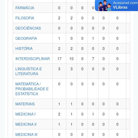
FARMÁCIA
0
0
0
0
0
0
0
FILOSOFIA
2
2
0
0
0
0
0
GEOCIÊNCIAS
0
0
0
0
0
0
0
GEOGRAFIA
1
0
0
1
0
0
0
HISTÓRIA
2
2
0
0
0
0
0
INTERDISCIPLINAR
17
10
0
7
0
0
0
LINGUÍSTICA E
3
3
0
0
0
0
0
LITERATURA
MATEMÁTICA /
0
0
0
0
0
0
0
PROBABILIDADE E
ESTATÍSTICA
MATERIAIS
1
1
0
0
0
0
0
MEDICINA I
2
1
0
1
0
0
0
MEDICINA II
1
1
0
0
0
0
0
MEDICINA III
0
0
0
0
0
0
0