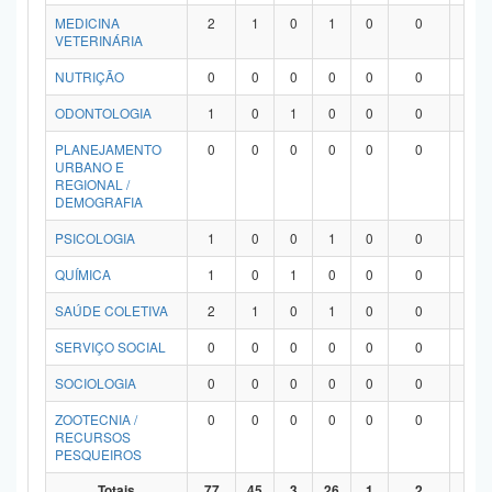
MEDICINA
2
1
0
1
0
0
0
VETERINÁRIA
NUTRIÇÃO
0
0
0
0
0
0
0
ODONTOLOGIA
1
0
1
0
0
0
0
PLANEJAMENTO
0
0
0
0
0
0
0
URBANO E
REGIONAL /
DEMOGRAFIA
PSICOLOGIA
1
0
0
1
0
0
0
QUÍMICA
1
0
1
0
0
0
0
SAÚDE COLETIVA
2
1
0
1
0
0
0
SERVIÇO SOCIAL
0
0
0
0
0
0
0
SOCIOLOGIA
0
0
0
0
0
0
0
ZOOTECNIA /
0
0
0
0
0
0
0
RECURSOS
PESQUEIROS
Totais
77
45
3
26
1
2
0