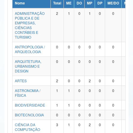
Nome
Total
ME
DO
MP
DP
ME/DO
MP/
Ministério da Ciência, Tecnologia, Inovações e Comunicações
ADMINISTRAÇÃO
2
1
0
1
0
0
0
PÚBLICA E DE
Ministério do Meio Ambiente
EMPRESAS,
CIÊNCIAS
Ministério do Turismo
CONTÁBEIS E
TURISMO
Ministério do Desenvolvimento Regional
ANTROPOLOGIA /
0
0
0
0
0
0
0
ARQUEOLOGIA
Controladoria-Geral da União
ARQUITETURA,
0
0
0
0
0
0
0
URBANISMO E
Ministério da Mulher, da Família e dos Direitos Humanos
DESIGN
Secretaria-Geral
ARTES
2
0
0
2
0
0
0
ASTRONOMIA /
1
1
0
0
0
0
0
Secretaria de Governo
FÍSICA
Gabinete de Segurança Institucional
BIODIVERSIDADE
1
1
0
0
0
0
0
Advocacia-Geral da União
BIOTECNOLOGIA
0
0
0
0
0
0
0
CIÊNCIA DA
3
1
0
2
0
0
0
Banco Central do Brasil
COMPUTAÇÃO