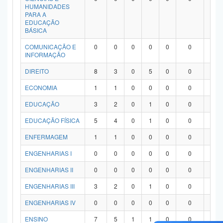
HUMANIDADES
PARA A
EDUCAÇÃO
BÁSICA
COMUNICAÇÃO E
0
0
0
0
0
0
0
INFORMAÇÃO
DIREITO
8
3
0
5
0
0
0
ECONOMIA
1
1
0
0
0
0
0
EDUCAÇÃO
3
2
0
1
0
0
0
EDUCAÇÃO FÍSICA
5
4
0
1
0
0
0
ENFERMAGEM
1
1
0
0
0
0
0
ENGENHARIAS I
0
0
0
0
0
0
0
ENGENHARIAS II
0
0
0
0
0
0
0
ENGENHARIAS III
3
2
0
1
0
0
0
ENGENHARIAS IV
0
0
0
0
0
0
0
ENSINO
7
5
1
1
0
0
0