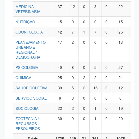
MEDICINA
37
12
0
3
0
22
0
VETERINÁRIA
NUTRIÇÃO
15
0
0
0
0
15
0
ODONTOLOGIA
42
7
1
7
0
26
1
PLANEJAMENTO
17
2
0
0
0
13
2
URBANO E
REGIONAL /
DEMOGRAFIA
PSICOLOGIA
40
8
0
5
0
27
0
QUÍMICA
25
0
2
2
0
21
0
SAÚDE COLETIVA
39
5
2
16
0
12
4
SERVIÇO SOCIAL
9
3
0
0
0
6
0
SOCIOLOGIA
22
2
0
1
0
19
0
ZOOTECNIA /
30
9
0
1
0
20
0
RECURSOS
PESQUEIROS
Totais
1730
249
31
253
2
1078
11