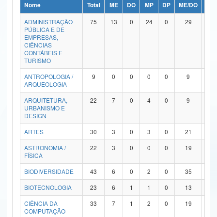
Nome
Total
ME
DO
MP
DP
ME/DO
MP/
Ministério da Ciência, Tecnologia, Inovações e Comunicações
ADMINISTRAÇÃO
75
13
0
24
0
29
9
PÚBLICA E DE
Ministério do Meio Ambiente
EMPRESAS,
CIÊNCIAS
Ministério do Turismo
CONTÁBEIS E
TURISMO
Ministério do Desenvolvimento Regional
ANTROPOLOGIA /
9
0
0
0
0
9
0
ARQUEOLOGIA
Controladoria-Geral da União
ARQUITETURA,
22
7
0
4
0
9
2
URBANISMO E
Ministério da Mulher, da Família e dos Direitos Humanos
DESIGN
Secretaria-Geral
ARTES
30
3
0
3
0
21
3
ASTRONOMIA /
22
3
0
0
0
19
0
Secretaria de Governo
FÍSICA
Gabinete de Segurança Institucional
BIODIVERSIDADE
43
6
0
2
0
35
0
Advocacia-Geral da União
BIOTECNOLOGIA
23
6
1
1
0
13
2
CIÊNCIA DA
33
7
1
2
0
19
4
Banco Central do Brasil
COMPUTAÇÃO