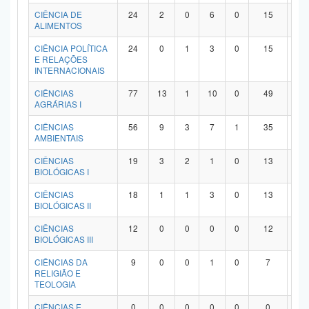
Planalto
CIÊNCIA DE
24
2
0
6
0
15
1
ALIMENTOS
CIÊNCIA POLÍTICA
24
0
1
3
0
15
5
E RELAÇÕES
INTERNACIONAIS
CIÊNCIAS
77
13
1
10
0
49
4
AGRÁRIAS I
CIÊNCIAS
56
9
3
7
1
35
1
AMBIENTAIS
CIÊNCIAS
19
3
2
1
0
13
0
BIOLÓGICAS I
CIÊNCIAS
18
1
1
3
0
13
0
BIOLÓGICAS II
CIÊNCIAS
12
0
0
0
0
12
0
BIOLÓGICAS III
CIÊNCIAS DA
9
0
0
1
0
7
1
RELIGIÃO E
TEOLOGIA
CIÊNCIAS E
0
0
0
0
0
0
0