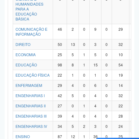
HUMANIDADES
PARA A
EDUCAÇÃO
BÁSICA
COMUNICAÇÃO E
46
2
0
9
0
29
6
INFORMAÇÃO
DIREITO
50
13
0
3
0
32
2
ECONOMIA
25
5
1
5
0
10
4
EDUCAÇÃO
98
8
1
15
0
54
2
EDUCAÇÃO FÍSICA
22
1
0
1
0
19
1
ENFERMAGEM
29
4
0
6
0
14
5
ENGENHARIAS I
42
5
0
4
0
32
1
ENGENHARIAS II
27
0
1
4
0
22
0
ENGENHARIAS III
39
4
0
4
0
28
3
ENGENHARIAS IV
34
5
2
3
0
24
0
ENSINO
87
12
1
36
0
25
1