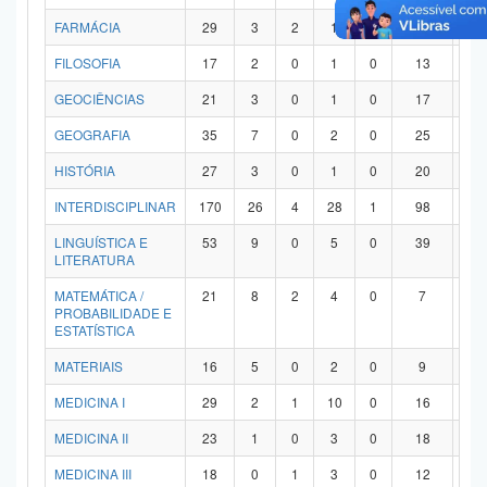
FARMÁCIA
29
3
2
1
0
21
2
FILOSOFIA
17
2
0
1
0
13
1
GEOCIÊNCIAS
21
3
0
1
0
17
0
GEOGRAFIA
35
7
0
2
0
25
1
HISTÓRIA
27
3
0
1
0
20
3
INTERDISCIPLINAR
170
26
4
28
1
98
1
LINGUÍSTICA E
53
9
0
5
0
39
0
LITERATURA
MATEMÁTICA /
21
8
2
4
0
7
0
PROBABILIDADE E
ESTATÍSTICA
MATERIAIS
16
5
0
2
0
9
0
MEDICINA I
29
2
1
10
0
16
0
MEDICINA II
23
1
0
3
0
18
1
MEDICINA III
18
0
1
3
0
12
2