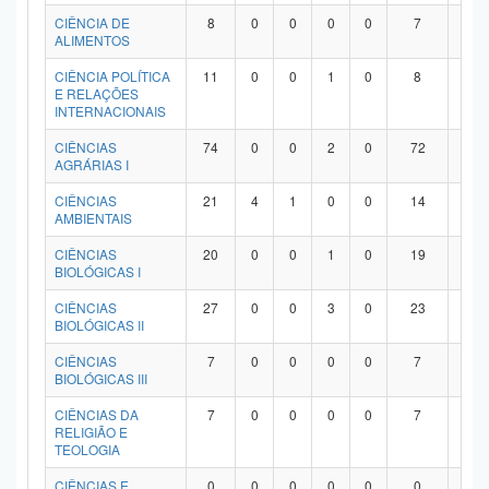
Planalto
CIÊNCIA DE
8
0
0
0
0
7
1
ALIMENTOS
CIÊNCIA POLÍTICA
11
0
0
1
0
8
2
E RELAÇÕES
INTERNACIONAIS
CIÊNCIAS
74
0
0
2
0
72
0
AGRÁRIAS I
CIÊNCIAS
21
4
1
0
0
14
2
AMBIENTAIS
CIÊNCIAS
20
0
0
1
0
19
0
BIOLÓGICAS I
CIÊNCIAS
27
0
0
3
0
23
1
BIOLÓGICAS II
CIÊNCIAS
7
0
0
0
0
7
0
BIOLÓGICAS III
CIÊNCIAS DA
7
0
0
0
0
7
0
RELIGIÃO E
TEOLOGIA
CIÊNCIAS E
0
0
0
0
0
0
0