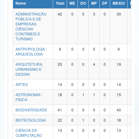
Nome
Total
ME
DO
MP
DP
ME/DO
MP/
Ministério da Ciência, Tecnologia, Inovações e Comunicações
ADMINISTRAÇÃO
42
0
0
3
0
30
9
PÚBLICA E DE
Ministério do Meio Ambiente
EMPRESAS,
CIÊNCIAS
Ministério do Turismo
CONTÁBEIS E
TURISMO
Ministério do Desenvolvimento Regional
ANTROPOLOGIA /
9
0
0
0
0
9
0
ARQUEOLOGIA
Controladoria-Geral da União
ARQUITETURA,
25
0
0
4
0
19
2
URBANISMO E
Ministério da Mulher, da Família e dos Direitos Humanos
DESIGN
Secretaria-Geral
ARTES
14
0
0
0
0
14
0
ASTRONOMIA /
18
0
1
1
0
15
1
Secretaria de Governo
FÍSICA
Gabinete de Segurança Institucional
BIODIVERSIDADE
41
0
0
0
0
40
1
Advocacia-Geral da União
BIOTECNOLOGIA
22
0
1
0
0
18
3
CIÊNCIA DA
13
0
0
0
0
13
0
Banco Central do Brasil
COMPUTAÇÃO