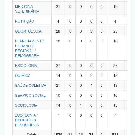
MEDICINA
21
0
0
0
0
19
2
VETERINÁRIA
NUTRIÇÃO
4
0
0
0
0
4
0
ODONTOLOGIA
28
0
0
3
0
25
0
PLANEJAMENTO
10
0
0
0
0
10
0
URBANO E
REGIONAL /
DEMOGRAFIA
PSICOLOGIA
27
0
0
0
0
27
0
QUÍMICA
14
0
0
2
0
12
0
SAÚDE COLETIVA
21
0
0
4
0
13
4
SERVIÇO SOCIAL
10
0
0
0
0
10
0
SOCIOLOGIA
14
0
1
0
0
13
0
ZOOTECNIA /
7
0
0
0
0
7
0
RECURSOS
PESQUEIROS
Totais
1030
11
14
31
0
921
53