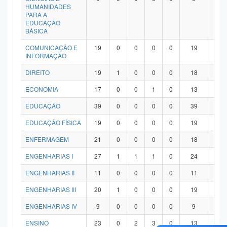
HUMANIDADES
PARA A
EDUCAÇÃO
BÁSICA
COMUNICAÇÃO E
19
0
0
0
0
19
0
INFORMAÇÃO
DIREITO
19
1
0
0
0
18
0
ECONOMIA
17
0
0
1
0
13
3
EDUCAÇÃO
39
0
0
0
0
39
0
EDUCAÇÃO FÍSICA
19
0
0
0
0
19
0
ENFERMAGEM
21
0
0
0
0
18
3
ENGENHARIAS I
27
1
1
1
0
24
0
ENGENHARIAS II
11
0
0
0
0
11
0
ENGENHARIAS III
20
1
0
0
0
19
0
ENGENHARIAS IV
9
0
0
0
0
9
0
ENSINO
23
0
2
3
0
13
5