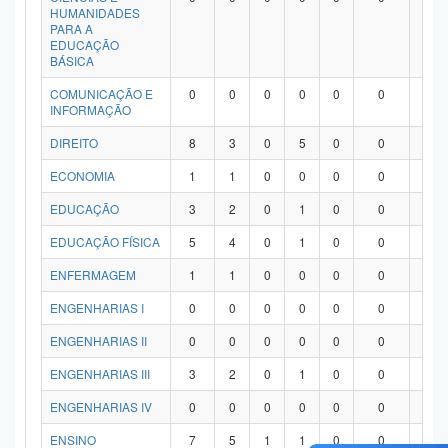
HUMANIDADES
PARA A
EDUCAÇÃO
BÁSICA
COMUNICAÇÃO E
0
0
0
0
0
0
0
INFORMAÇÃO
DIREITO
8
3
0
5
0
0
0
ECONOMIA
1
1
0
0
0
0
0
EDUCAÇÃO
3
2
0
1
0
0
0
EDUCAÇÃO FÍSICA
5
4
0
1
0
0
0
ENFERMAGEM
1
1
0
0
0
0
0
ENGENHARIAS I
0
0
0
0
0
0
0
ENGENHARIAS II
0
0
0
0
0
0
0
ENGENHARIAS III
3
2
0
1
0
0
0
ENGENHARIAS IV
0
0
0
0
0
0
0
ENSINO
7
5
1
1
0
0
0