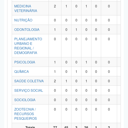
MEDICINA
2
1
0
1
0
0
0
VETERINÁRIA
NUTRIÇÃO
0
0
0
0
0
0
0
ODONTOLOGIA
1
0
1
0
0
0
0
PLANEJAMENTO
0
0
0
0
0
0
0
URBANO E
REGIONAL /
DEMOGRAFIA
PSICOLOGIA
1
0
0
1
0
0
0
QUÍMICA
1
0
1
0
0
0
0
SAÚDE COLETIVA
2
1
0
1
0
0
0
SERVIÇO SOCIAL
0
0
0
0
0
0
0
SOCIOLOGIA
0
0
0
0
0
0
0
ZOOTECNIA /
0
0
0
0
0
0
0
RECURSOS
PESQUEIROS
Totais
77
45
3
26
1
2
0