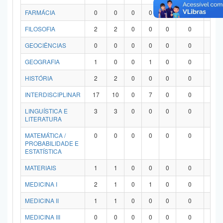
FARMÁCIA
0
0
0
0
0
0
0
FILOSOFIA
2
2
0
0
0
0
0
GEOCIÊNCIAS
0
0
0
0
0
0
0
GEOGRAFIA
1
0
0
1
0
0
0
HISTÓRIA
2
2
0
0
0
0
0
INTERDISCIPLINAR
17
10
0
7
0
0
0
LINGUÍSTICA E
3
3
0
0
0
0
0
LITERATURA
MATEMÁTICA /
0
0
0
0
0
0
0
PROBABILIDADE E
ESTATÍSTICA
MATERIAIS
1
1
0
0
0
0
0
MEDICINA I
2
1
0
1
0
0
0
MEDICINA II
1
1
0
0
0
0
0
MEDICINA III
0
0
0
0
0
0
0