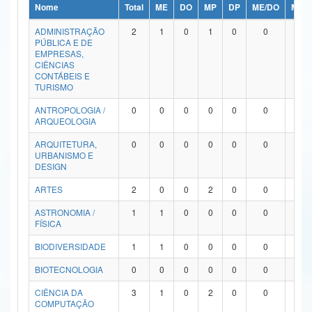
Nome
Total
ME
DO
MP
DP
ME/DO
MP/
Ministério da Ciência, Tecnologia, Inovações e Comunicações
ADMINISTRAÇÃO
2
1
0
1
0
0
0
PÚBLICA E DE
Ministério do Meio Ambiente
EMPRESAS,
CIÊNCIAS
Ministério do Turismo
CONTÁBEIS E
TURISMO
Ministério do Desenvolvimento Regional
ANTROPOLOGIA /
0
0
0
0
0
0
0
ARQUEOLOGIA
Controladoria-Geral da União
ARQUITETURA,
0
0
0
0
0
0
0
URBANISMO E
Ministério da Mulher, da Família e dos Direitos Humanos
DESIGN
Secretaria-Geral
ARTES
2
0
0
2
0
0
0
ASTRONOMIA /
1
1
0
0
0
0
0
Secretaria de Governo
FÍSICA
Gabinete de Segurança Institucional
BIODIVERSIDADE
1
1
0
0
0
0
0
Advocacia-Geral da União
BIOTECNOLOGIA
0
0
0
0
0
0
0
CIÊNCIA DA
3
1
0
2
0
0
0
Banco Central do Brasil
COMPUTAÇÃO