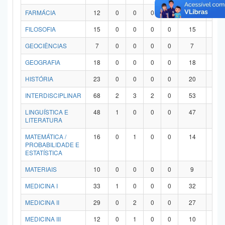
FARMÁCIA
12
0
0
0
0
12
0
FILOSOFIA
15
0
0
0
0
15
0
GEOCIÊNCIAS
7
0
0
0
0
7
0
GEOGRAFIA
18
0
0
0
0
18
0
HISTÓRIA
23
0
0
0
0
20
3
INTERDISCIPLINAR
68
2
3
2
0
53
8
LINGUÍSTICA E
48
1
0
0
0
47
0
LITERATURA
MATEMÁTICA /
16
0
1
0
0
14
1
PROBABILIDADE E
ESTATÍSTICA
MATERIAIS
10
0
0
0
0
9
1
MEDICINA I
33
1
0
0
0
32
0
MEDICINA II
29
0
2
0
0
27
0
MEDICINA III
12
0
1
0
0
10
1