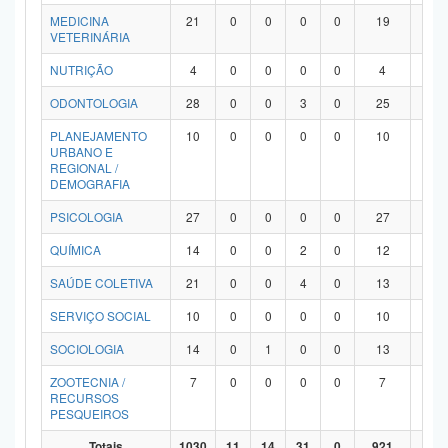
MEDICINA
21
0
0
0
0
19
2
VETERINÁRIA
NUTRIÇÃO
4
0
0
0
0
4
0
ODONTOLOGIA
28
0
0
3
0
25
0
PLANEJAMENTO
10
0
0
0
0
10
0
URBANO E
REGIONAL /
DEMOGRAFIA
PSICOLOGIA
27
0
0
0
0
27
0
QUÍMICA
14
0
0
2
0
12
0
SAÚDE COLETIVA
21
0
0
4
0
13
4
SERVIÇO SOCIAL
10
0
0
0
0
10
0
SOCIOLOGIA
14
0
1
0
0
13
0
ZOOTECNIA /
7
0
0
0
0
7
0
RECURSOS
PESQUEIROS
Totais
1030
11
14
31
0
921
53