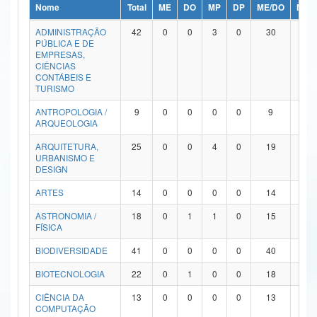
Nome
Total
ME
DO
MP
DP
ME/DO
MP/
Ministério da Ciência, Tecnologia, Inovações e Comunicações
ADMINISTRAÇÃO
42
0
0
3
0
30
9
PÚBLICA E DE
Ministério do Meio Ambiente
EMPRESAS,
CIÊNCIAS
Ministério do Turismo
CONTÁBEIS E
TURISMO
Ministério do Desenvolvimento Regional
ANTROPOLOGIA /
9
0
0
0
0
9
0
ARQUEOLOGIA
Controladoria-Geral da União
ARQUITETURA,
25
0
0
4
0
19
2
URBANISMO E
Ministério da Mulher, da Família e dos Direitos Humanos
DESIGN
Secretaria-Geral
ARTES
14
0
0
0
0
14
0
ASTRONOMIA /
18
0
1
1
0
15
1
Secretaria de Governo
FÍSICA
Gabinete de Segurança Institucional
BIODIVERSIDADE
41
0
0
0
0
40
1
Advocacia-Geral da União
BIOTECNOLOGIA
22
0
1
0
0
18
3
CIÊNCIA DA
13
0
0
0
0
13
0
Banco Central do Brasil
COMPUTAÇÃO