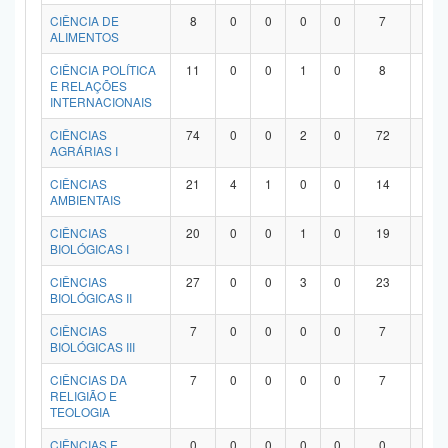
Planalto
CIÊNCIA DE
8
0
0
0
0
7
1
ALIMENTOS
CIÊNCIA POLÍTICA
11
0
0
1
0
8
2
E RELAÇÕES
INTERNACIONAIS
CIÊNCIAS
74
0
0
2
0
72
0
AGRÁRIAS I
CIÊNCIAS
21
4
1
0
0
14
2
AMBIENTAIS
CIÊNCIAS
20
0
0
1
0
19
0
BIOLÓGICAS I
CIÊNCIAS
27
0
0
3
0
23
1
BIOLÓGICAS II
CIÊNCIAS
7
0
0
0
0
7
0
BIOLÓGICAS III
CIÊNCIAS DA
7
0
0
0
0
7
0
RELIGIÃO E
TEOLOGIA
CIÊNCIAS E
0
0
0
0
0
0
0