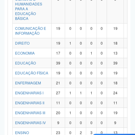
HUMANIDADES
PARA A
EDUCAÇÃO
BÁSICA
COMUNICAÇÃO E
19
0
0
0
0
19
0
INFORMAÇÃO
DIREITO
19
1
0
0
0
18
0
ECONOMIA
17
0
0
1
0
13
3
EDUCAÇÃO
39
0
0
0
0
39
0
EDUCAÇÃO FÍSICA
19
0
0
0
0
19
0
ENFERMAGEM
21
0
0
0
0
18
3
ENGENHARIAS I
27
1
1
1
0
24
0
ENGENHARIAS II
11
0
0
0
0
11
0
ENGENHARIAS III
20
1
0
0
0
19
0
ENGENHARIAS IV
9
0
0
0
0
9
0
ENSINO
23
0
2
3
0
13
5