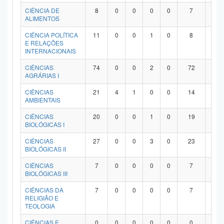
Planalto
CIÊNCIA DE
8
0
0
0
0
7
1
ALIMENTOS
CIÊNCIA POLÍTICA
11
0
0
1
0
8
2
E RELAÇÕES
INTERNACIONAIS
CIÊNCIAS
74
0
0
2
0
72
0
AGRÁRIAS I
CIÊNCIAS
21
4
1
0
0
14
2
AMBIENTAIS
CIÊNCIAS
20
0
0
1
0
19
0
BIOLÓGICAS I
CIÊNCIAS
27
0
0
3
0
23
1
BIOLÓGICAS II
CIÊNCIAS
7
0
0
0
0
7
0
BIOLÓGICAS III
CIÊNCIAS DA
7
0
0
0
0
7
0
RELIGIÃO E
TEOLOGIA
CIÊNCIAS E
0
0
0
0
0
0
0