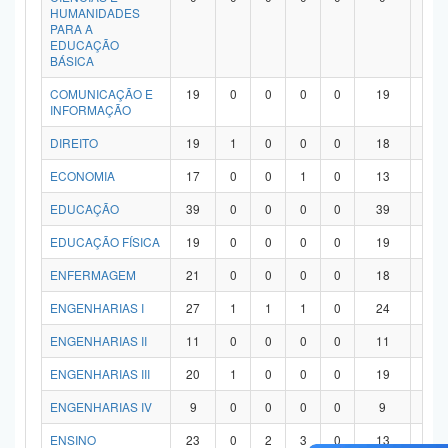
HUMANIDADES
PARA A
EDUCAÇÃO
BÁSICA
COMUNICAÇÃO E
19
0
0
0
0
19
0
INFORMAÇÃO
DIREITO
19
1
0
0
0
18
0
ECONOMIA
17
0
0
1
0
13
3
EDUCAÇÃO
39
0
0
0
0
39
0
EDUCAÇÃO FÍSICA
19
0
0
0
0
19
0
ENFERMAGEM
21
0
0
0
0
18
3
ENGENHARIAS I
27
1
1
1
0
24
0
ENGENHARIAS II
11
0
0
0
0
11
0
ENGENHARIAS III
20
1
0
0
0
19
0
ENGENHARIAS IV
9
0
0
0
0
9
0
ENSINO
23
0
2
3
0
13
5