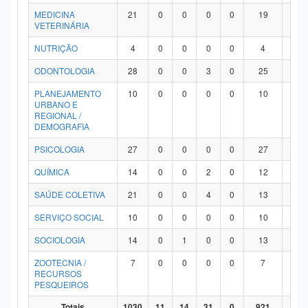
MEDICINA
21
0
0
0
0
19
2
VETERINÁRIA
NUTRIÇÃO
4
0
0
0
0
4
0
ODONTOLOGIA
28
0
0
3
0
25
0
PLANEJAMENTO
10
0
0
0
0
10
0
URBANO E
REGIONAL /
DEMOGRAFIA
PSICOLOGIA
27
0
0
0
0
27
0
QUÍMICA
14
0
0
2
0
12
0
SAÚDE COLETIVA
21
0
0
4
0
13
4
SERVIÇO SOCIAL
10
0
0
0
0
10
0
SOCIOLOGIA
14
0
1
0
0
13
0
ZOOTECNIA /
7
0
0
0
0
7
0
RECURSOS
PESQUEIROS
Totais
1030
11
14
31
0
921
53