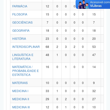
FARMÁCIA
12
0
0
0
0
12
0
FILOSOFIA
15
0
0
0
0
15
0
GEOCIÊNCIAS
7
0
0
0
0
7
0
GEOGRAFIA
18
0
0
0
0
18
0
HISTÓRIA
23
0
0
0
0
20
3
INTERDISCIPLINAR
68
2
3
2
0
53
8
LINGUÍSTICA E
48
1
0
0
0
47
0
LITERATURA
MATEMÁTICA /
16
0
1
0
0
14
1
PROBABILIDADE E
ESTATÍSTICA
MATERIAIS
10
0
0
0
0
9
1
MEDICINA I
33
1
0
0
0
32
0
MEDICINA II
29
0
2
0
0
27
0
MEDICINA III
12
0
1
0
0
10
1