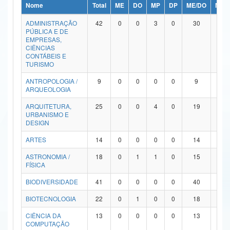
Nome
Total
ME
DO
MP
DP
ME/DO
MP/
Ministério da Ciência, Tecnologia, Inovações e Comunicações
ADMINISTRAÇÃO
42
0
0
3
0
30
9
PÚBLICA E DE
Ministério do Meio Ambiente
EMPRESAS,
CIÊNCIAS
Ministério do Turismo
CONTÁBEIS E
TURISMO
Ministério do Desenvolvimento Regional
ANTROPOLOGIA /
9
0
0
0
0
9
0
ARQUEOLOGIA
Controladoria-Geral da União
ARQUITETURA,
25
0
0
4
0
19
2
URBANISMO E
Ministério da Mulher, da Família e dos Direitos Humanos
DESIGN
Secretaria-Geral
ARTES
14
0
0
0
0
14
0
ASTRONOMIA /
18
0
1
1
0
15
1
Secretaria de Governo
FÍSICA
Gabinete de Segurança Institucional
BIODIVERSIDADE
41
0
0
0
0
40
1
Advocacia-Geral da União
BIOTECNOLOGIA
22
0
1
0
0
18
3
CIÊNCIA DA
13
0
0
0
0
13
0
Banco Central do Brasil
COMPUTAÇÃO