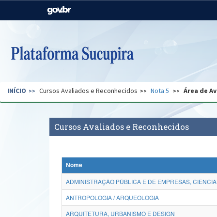
Casa Civil
Ministério da Justiça e
Segurança Pública
Ministério da Agricultura,
Ministério da Educação
Pecuária e Abastecimento
Ministério do Meio Ambiente
Ministério do Turismo
INÍCIO
Cursos Avaliados e Reconhecidos
Nota 5
Área de Av
Secretaria de Governo
Gabinete de Segurança
Institucional
Cursos Avaliados e Reconhecidos
Nome
ADMINISTRAÇÃO PÚBLICA E DE EMPRESAS, CIÊNCIA
ANTROPOLOGIA / ARQUEOLOGIA
ARQUITETURA, URBANISMO E DESIGN