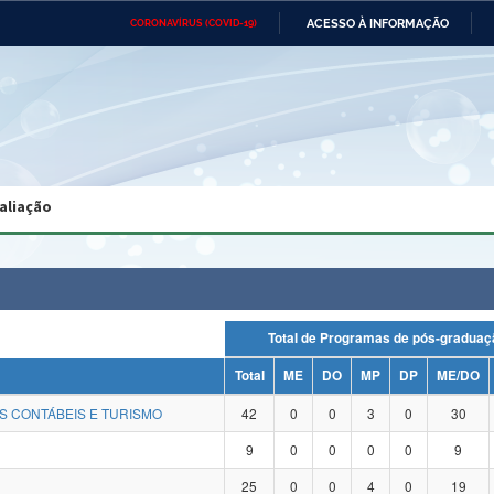
ACESSO À INFORMAÇÃO
CORONAVÍRUS (COVID-19)
Ministério da Defesa
Ministério das Relações
Mini
Exteriores
IR
PARA
O
CONTEÚDO
Ministério da Cidadania
Ministério da Saúde
Mini
Ministério do Desenvolvimento
Controladoria-Geral da União
Minis
Regional
e do
aliação
Advocacia-Geral da União
Banco Central do Brasil
Plana
Total de Programas de pós-grad
Total
ME
DO
MP
DP
ME/DO
S CONTÁBEIS E TURISMO
42
0
0
3
0
30
9
0
0
0
0
9
25
0
0
4
0
19