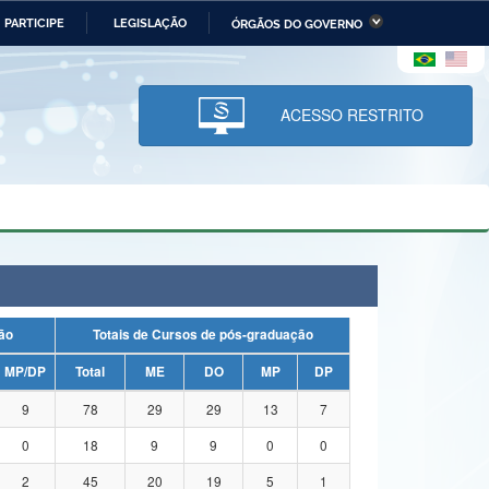
PARTICIPE
LEGISLAÇÃO
ÓRGÃOS DO GOVERNO
stério da Economia
Ministério da Infraestrutura
stério de Minas e Energia
Ministério da Ciência,
Tecnologia, Inovações e
ACESSO RESTRITO
Comunicações
tério da Mulher, da Família
Secretaria-Geral
s Direitos Humanos
lto
uação
Totais de Cursos de pós-graduação
MP/DP
Total
ME
DO
MP
DP
9
78
29
29
13
7
0
18
9
9
0
0
2
45
20
19
5
1