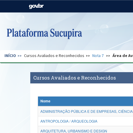
Casa Civil
Ministério da Justiça e
Segurança Pública
Ministério da Agricultura,
Ministério da Educação
Pecuária e Abastecimento
Ministério do Meio Ambiente
Ministério do Turismo
INÍCIO
Cursos Avaliados e Reconhecidos
Nota 7
Área de Av
Secretaria de Governo
Gabinete de Segurança
Institucional
Cursos Avaliados e Reconhecidos
Nome
ADMINISTRAÇÃO PÚBLICA E DE EMPRESAS, CIÊNCIA
ANTROPOLOGIA / ARQUEOLOGIA
ARQUITETURA, URBANISMO E DESIGN