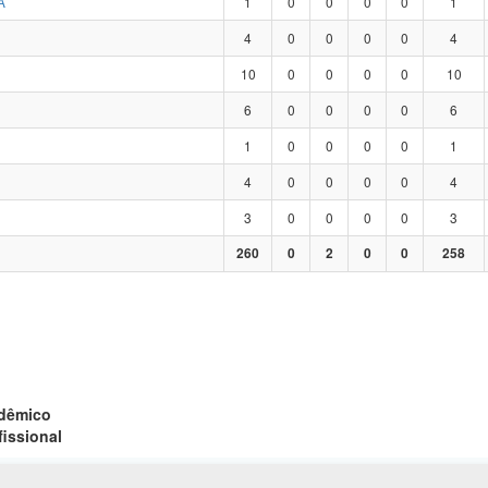
A
1
0
0
0
0
1
4
0
0
0
0
4
10
0
0
0
0
10
6
0
0
0
0
6
1
0
0
0
0
1
4
0
0
0
0
4
3
0
0
0
0
3
260
0
2
0
0
258
adêmico
fissional