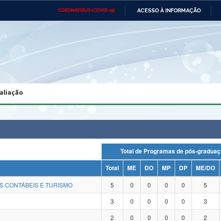
ACESSO À INFORMAÇÃO
CORONAVÍRUS (COVID-19)
Ministério da Defesa
Ministério das Relações
Mini
Exteriores
IR
PARA
O
CONTEÚDO
Ministério da Cidadania
Ministério da Saúde
Mini
Ministério do Desenvolvimento
Controladoria-Geral da União
Minis
Regional
e do
aliação
Advocacia-Geral da União
Banco Central do Brasil
Plana
Total de Programas de pós-gra
Total
ME
DO
MP
DP
ME/DO
S CONTÁBEIS E TURISMO
5
0
0
0
0
5
3
0
0
0
0
3
2
0
0
0
0
2