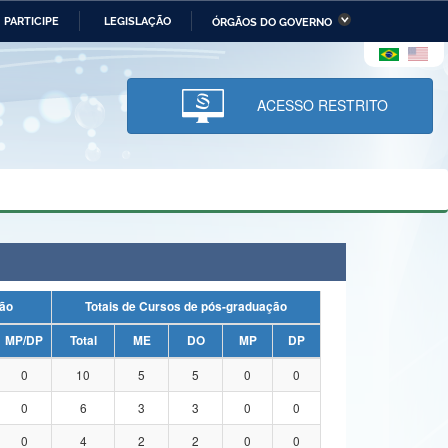
PARTICIPE
LEGISLAÇÃO
ÓRGÃOS DO GOVERNO
stério da Economia
Ministério da Infraestrutura
stério de Minas e Energia
Ministério da Ciência,
Tecnologia, Inovações e
ACESSO RESTRITO
Comunicações
tério da Mulher, da Família
Secretaria-Geral
s Direitos Humanos
lto
duação
Totais de Cursos de pós-graduação
MP/DP
Total
ME
DO
MP
DP
0
10
5
5
0
0
0
6
3
3
0
0
0
4
2
2
0
0