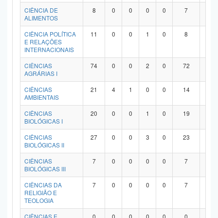
Planalto
CIÊNCIA DE
8
0
0
0
0
7
1
ALIMENTOS
CIÊNCIA POLÍTICA
11
0
0
1
0
8
2
E RELAÇÕES
INTERNACIONAIS
CIÊNCIAS
74
0
0
2
0
72
0
AGRÁRIAS I
CIÊNCIAS
21
4
1
0
0
14
2
AMBIENTAIS
CIÊNCIAS
20
0
0
1
0
19
0
BIOLÓGICAS I
CIÊNCIAS
27
0
0
3
0
23
1
BIOLÓGICAS II
CIÊNCIAS
7
0
0
0
0
7
0
BIOLÓGICAS III
CIÊNCIAS DA
7
0
0
0
0
7
0
RELIGIÃO E
TEOLOGIA
CIÊNCIAS E
0
0
0
0
0
0
0