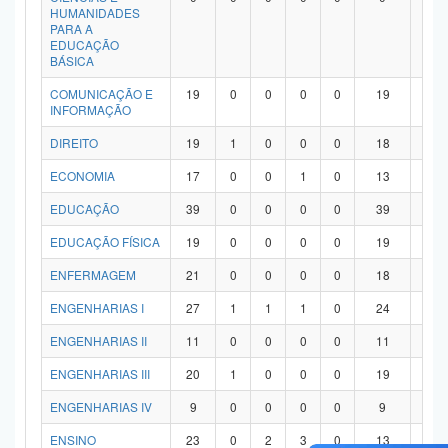
HUMANIDADES
PARA A
EDUCAÇÃO
BÁSICA
COMUNICAÇÃO E
19
0
0
0
0
19
0
INFORMAÇÃO
DIREITO
19
1
0
0
0
18
0
ECONOMIA
17
0
0
1
0
13
3
EDUCAÇÃO
39
0
0
0
0
39
0
EDUCAÇÃO FÍSICA
19
0
0
0
0
19
0
ENFERMAGEM
21
0
0
0
0
18
3
ENGENHARIAS I
27
1
1
1
0
24
0
ENGENHARIAS II
11
0
0
0
0
11
0
ENGENHARIAS III
20
1
0
0
0
19
0
ENGENHARIAS IV
9
0
0
0
0
9
0
ENSINO
23
0
2
3
0
13
5