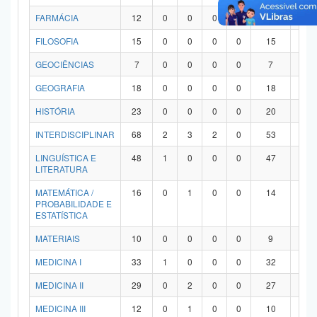
FARMÁCIA
12
0
0
0
0
12
0
FILOSOFIA
15
0
0
0
0
15
0
GEOCIÊNCIAS
7
0
0
0
0
7
0
GEOGRAFIA
18
0
0
0
0
18
0
HISTÓRIA
23
0
0
0
0
20
3
INTERDISCIPLINAR
68
2
3
2
0
53
8
LINGUÍSTICA E
48
1
0
0
0
47
0
LITERATURA
MATEMÁTICA /
16
0
1
0
0
14
1
PROBABILIDADE E
ESTATÍSTICA
MATERIAIS
10
0
0
0
0
9
1
MEDICINA I
33
1
0
0
0
32
0
MEDICINA II
29
0
2
0
0
27
0
MEDICINA III
12
0
1
0
0
10
1