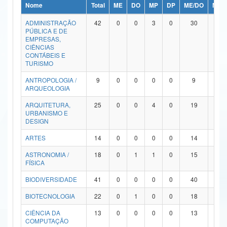
Nome
Total
ME
DO
MP
DP
ME/DO
MP/
Ministério da Ciência, Tecnologia, Inovações e Comunicações
ADMINISTRAÇÃO
42
0
0
3
0
30
9
PÚBLICA E DE
Ministério do Meio Ambiente
EMPRESAS,
CIÊNCIAS
Ministério do Turismo
CONTÁBEIS E
TURISMO
Ministério do Desenvolvimento Regional
ANTROPOLOGIA /
9
0
0
0
0
9
0
ARQUEOLOGIA
Controladoria-Geral da União
ARQUITETURA,
25
0
0
4
0
19
2
URBANISMO E
Ministério da Mulher, da Família e dos Direitos Humanos
DESIGN
Secretaria-Geral
ARTES
14
0
0
0
0
14
0
ASTRONOMIA /
18
0
1
1
0
15
1
Secretaria de Governo
FÍSICA
Gabinete de Segurança Institucional
BIODIVERSIDADE
41
0
0
0
0
40
1
Advocacia-Geral da União
BIOTECNOLOGIA
22
0
1
0
0
18
3
CIÊNCIA DA
13
0
0
0
0
13
0
Banco Central do Brasil
COMPUTAÇÃO