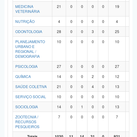
MEDICINA
21
0
0
0
0
19
2
VETERINÁRIA
NUTRIÇÃO
4
0
0
0
0
4
0
ODONTOLOGIA
28
0
0
3
0
25
0
PLANEJAMENTO
10
0
0
0
0
10
0
URBANO E
REGIONAL /
DEMOGRAFIA
PSICOLOGIA
27
0
0
0
0
27
0
QUÍMICA
14
0
0
2
0
12
0
SAÚDE COLETIVA
21
0
0
4
0
13
4
SERVIÇO SOCIAL
10
0
0
0
0
10
0
SOCIOLOGIA
14
0
1
0
0
13
0
ZOOTECNIA /
7
0
0
0
0
7
0
RECURSOS
PESQUEIROS
Totais
1030
11
14
31
0
921
53