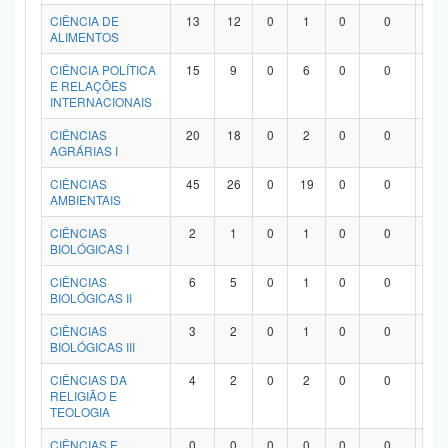
Planalto
CIÊNCIA DE
13
12
0
1
0
0
0
ALIMENTOS
CIÊNCIA POLÍTICA
15
9
0
6
0
0
0
E RELAÇÕES
INTERNACIONAIS
CIÊNCIAS
20
18
0
2
0
0
0
AGRÁRIAS I
CIÊNCIAS
45
26
0
19
0
0
0
AMBIENTAIS
CIÊNCIAS
2
1
0
1
0
0
0
BIOLÓGICAS I
CIÊNCIAS
6
5
0
1
0
0
0
BIOLÓGICAS II
CIÊNCIAS
3
2
0
1
0
0
0
BIOLÓGICAS III
CIÊNCIAS DA
4
2
0
2
0
0
0
RELIGIÃO E
TEOLOGIA
CIÊNCIAS E
0
0
0
0
0
0
0