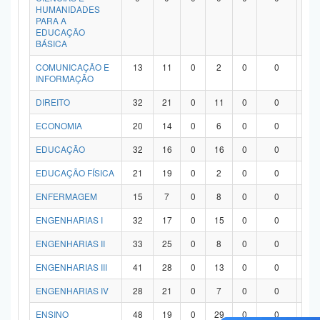
HUMANIDADES
PARA A
EDUCAÇÃO
BÁSICA
COMUNICAÇÃO E
13
11
0
2
0
0
0
INFORMAÇÃO
DIREITO
32
21
0
11
0
0
0
ECONOMIA
20
14
0
6
0
0
0
EDUCAÇÃO
32
16
0
16
0
0
0
EDUCAÇÃO FÍSICA
21
19
0
2
0
0
0
ENFERMAGEM
15
7
0
8
0
0
0
ENGENHARIAS I
32
17
0
15
0
0
0
ENGENHARIAS II
33
25
0
8
0
0
0
ENGENHARIAS III
41
28
0
13
0
0
0
ENGENHARIAS IV
28
21
0
7
0
0
0
ENSINO
48
19
0
29
0
0
0