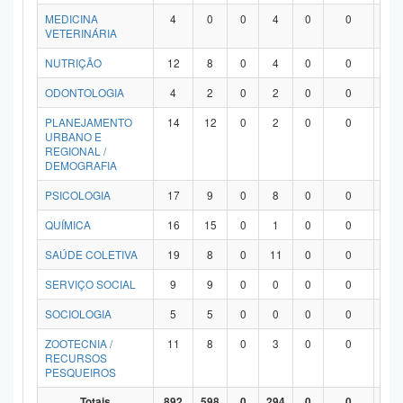
MEDICINA
4
0
0
4
0
0
0
VETERINÁRIA
NUTRIÇÃO
12
8
0
4
0
0
0
ODONTOLOGIA
4
2
0
2
0
0
0
PLANEJAMENTO
14
12
0
2
0
0
0
URBANO E
REGIONAL /
DEMOGRAFIA
PSICOLOGIA
17
9
0
8
0
0
0
QUÍMICA
16
15
0
1
0
0
0
SAÚDE COLETIVA
19
8
0
11
0
0
0
SERVIÇO SOCIAL
9
9
0
0
0
0
0
SOCIOLOGIA
5
5
0
0
0
0
0
ZOOTECNIA /
11
8
0
3
0
0
0
RECURSOS
PESQUEIROS
Totais
892
598
0
294
0
0
0