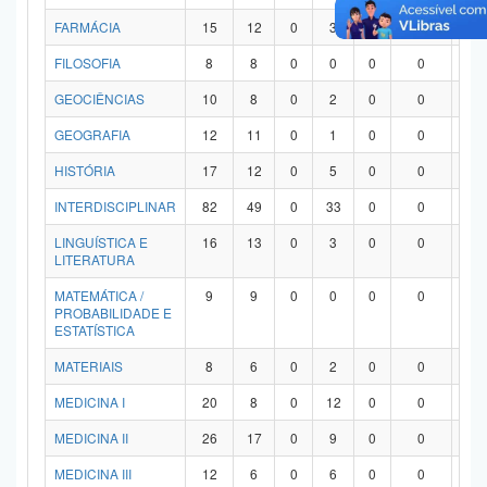
FARMÁCIA
15
12
0
3
0
0
0
FILOSOFIA
8
8
0
0
0
0
0
GEOCIÊNCIAS
10
8
0
2
0
0
0
GEOGRAFIA
12
11
0
1
0
0
0
HISTÓRIA
17
12
0
5
0
0
0
INTERDISCIPLINAR
82
49
0
33
0
0
0
LINGUÍSTICA E
16
13
0
3
0
0
0
LITERATURA
MATEMÁTICA /
9
9
0
0
0
0
0
PROBABILIDADE E
ESTATÍSTICA
MATERIAIS
8
6
0
2
0
0
0
MEDICINA I
20
8
0
12
0
0
0
MEDICINA II
26
17
0
9
0
0
0
MEDICINA III
12
6
0
6
0
0
0