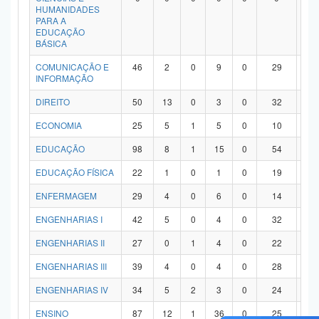
HUMANIDADES
PARA A
EDUCAÇÃO
BÁSICA
COMUNICAÇÃO E
46
2
0
9
0
29
6
INFORMAÇÃO
DIREITO
50
13
0
3
0
32
2
ECONOMIA
25
5
1
5
0
10
4
EDUCAÇÃO
98
8
1
15
0
54
2
EDUCAÇÃO FÍSICA
22
1
0
1
0
19
1
ENFERMAGEM
29
4
0
6
0
14
5
ENGENHARIAS I
42
5
0
4
0
32
1
ENGENHARIAS II
27
0
1
4
0
22
0
ENGENHARIAS III
39
4
0
4
0
28
3
ENGENHARIAS IV
34
5
2
3
0
24
0
ENSINO
87
12
1
36
0
25
1