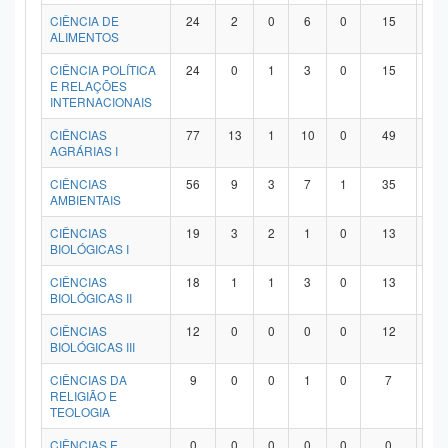
Planalto
CIÊNCIA DE
24
2
0
6
0
15
1
ALIMENTOS
CIÊNCIA POLÍTICA
24
0
1
3
0
15
5
E RELAÇÕES
INTERNACIONAIS
CIÊNCIAS
77
13
1
10
0
49
4
AGRÁRIAS I
CIÊNCIAS
56
9
3
7
1
35
1
AMBIENTAIS
CIÊNCIAS
19
3
2
1
0
13
0
BIOLÓGICAS I
CIÊNCIAS
18
1
1
3
0
13
0
BIOLÓGICAS II
CIÊNCIAS
12
0
0
0
0
12
0
BIOLÓGICAS III
CIÊNCIAS DA
9
0
0
1
0
7
1
RELIGIÃO E
TEOLOGIA
CIÊNCIAS E
0
0
0
0
0
0
0