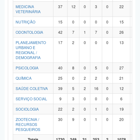
MEDICINA
37
12
0
3
0
22
0
VETERINÁRIA
NUTRIÇÃO
15
0
0
0
0
15
0
ODONTOLOGIA
42
7
1
7
0
26
1
PLANEJAMENTO
17
2
0
0
0
13
2
URBANO E
REGIONAL /
DEMOGRAFIA
PSICOLOGIA
40
8
0
5
0
27
0
QUÍMICA
25
0
2
2
0
21
0
SAÚDE COLETIVA
39
5
2
16
0
12
4
SERVIÇO SOCIAL
9
3
0
0
0
6
0
SOCIOLOGIA
22
2
0
1
0
19
0
ZOOTECNIA /
30
9
0
1
0
20
0
RECURSOS
PESQUEIROS
Totais
1730
249
31
253
2
1078
11