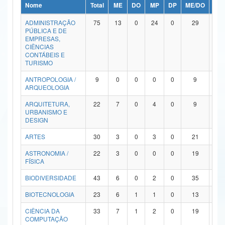
Nome
Total
ME
DO
MP
DP
ME/DO
MP/
Ministério da Ciência, Tecnologia, Inovações e Comunicações
ADMINISTRAÇÃO
75
13
0
24
0
29
9
PÚBLICA E DE
Ministério do Meio Ambiente
EMPRESAS,
CIÊNCIAS
Ministério do Turismo
CONTÁBEIS E
TURISMO
Ministério do Desenvolvimento Regional
ANTROPOLOGIA /
9
0
0
0
0
9
0
ARQUEOLOGIA
Controladoria-Geral da União
ARQUITETURA,
22
7
0
4
0
9
2
URBANISMO E
Ministério da Mulher, da Família e dos Direitos Humanos
DESIGN
Secretaria-Geral
ARTES
30
3
0
3
0
21
3
ASTRONOMIA /
22
3
0
0
0
19
0
Secretaria de Governo
FÍSICA
Gabinete de Segurança Institucional
BIODIVERSIDADE
43
6
0
2
0
35
0
Advocacia-Geral da União
BIOTECNOLOGIA
23
6
1
1
0
13
2
CIÊNCIA DA
33
7
1
2
0
19
4
Banco Central do Brasil
COMPUTAÇÃO