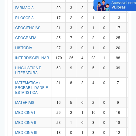
FARMÁCIA
29
3
2
1
0
21
2
FILOSOFIA
17
2
0
1
0
13
1
GEOCIÊNCIAS
21
3
0
1
0
17
0
GEOGRAFIA
35
7
0
2
0
25
1
HISTÓRIA
27
3
0
1
0
20
3
INTERDISCIPLINAR
170
26
4
28
1
98
1
LINGUÍSTICA E
53
9
0
5
0
39
0
LITERATURA
MATEMÁTICA /
21
8
2
4
0
7
0
PROBABILIDADE E
ESTATÍSTICA
MATERIAIS
16
5
0
2
0
9
0
MEDICINA I
29
2
1
10
0
16
0
MEDICINA II
23
1
0
3
0
18
1
MEDICINA III
18
0
1
3
0
12
2