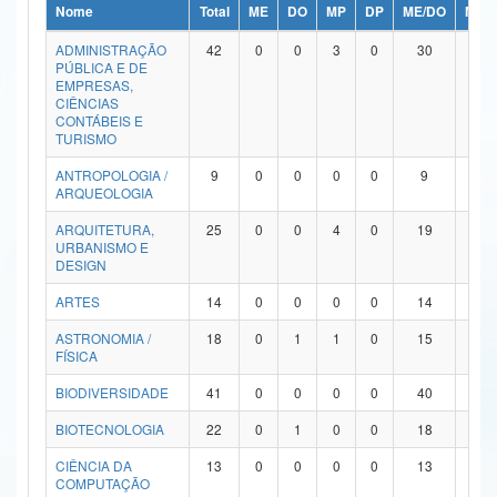
Nome
Total
ME
DO
MP
DP
ME/DO
MP/
Ministério da Ciência, Tecnologia, Inovações e Comunicações
ADMINISTRAÇÃO
42
0
0
3
0
30
9
PÚBLICA E DE
Ministério do Meio Ambiente
EMPRESAS,
CIÊNCIAS
Ministério do Turismo
CONTÁBEIS E
TURISMO
Ministério do Desenvolvimento Regional
ANTROPOLOGIA /
9
0
0
0
0
9
0
ARQUEOLOGIA
Controladoria-Geral da União
ARQUITETURA,
25
0
0
4
0
19
2
URBANISMO E
Ministério da Mulher, da Família e dos Direitos Humanos
DESIGN
Secretaria-Geral
ARTES
14
0
0
0
0
14
0
ASTRONOMIA /
18
0
1
1
0
15
1
Secretaria de Governo
FÍSICA
Gabinete de Segurança Institucional
BIODIVERSIDADE
41
0
0
0
0
40
1
Advocacia-Geral da União
BIOTECNOLOGIA
22
0
1
0
0
18
3
CIÊNCIA DA
13
0
0
0
0
13
0
Banco Central do Brasil
COMPUTAÇÃO