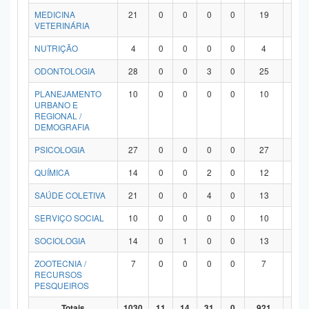
MEDICINA
21
0
0
0
0
19
2
VETERINÁRIA
NUTRIÇÃO
4
0
0
0
0
4
0
ODONTOLOGIA
28
0
0
3
0
25
0
PLANEJAMENTO
10
0
0
0
0
10
0
URBANO E
REGIONAL /
DEMOGRAFIA
PSICOLOGIA
27
0
0
0
0
27
0
QUÍMICA
14
0
0
2
0
12
0
SAÚDE COLETIVA
21
0
0
4
0
13
4
SERVIÇO SOCIAL
10
0
0
0
0
10
0
SOCIOLOGIA
14
0
1
0
0
13
0
ZOOTECNIA /
7
0
0
0
0
7
0
RECURSOS
PESQUEIROS
Totais
1030
11
14
31
0
921
53