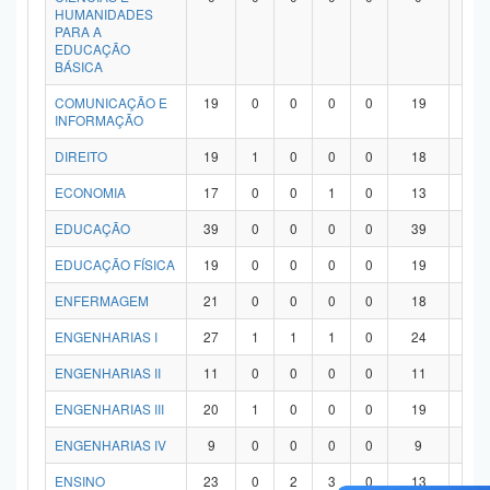
HUMANIDADES
PARA A
EDUCAÇÃO
BÁSICA
COMUNICAÇÃO E
19
0
0
0
0
19
0
INFORMAÇÃO
DIREITO
19
1
0
0
0
18
0
ECONOMIA
17
0
0
1
0
13
3
EDUCAÇÃO
39
0
0
0
0
39
0
EDUCAÇÃO FÍSICA
19
0
0
0
0
19
0
ENFERMAGEM
21
0
0
0
0
18
3
ENGENHARIAS I
27
1
1
1
0
24
0
ENGENHARIAS II
11
0
0
0
0
11
0
ENGENHARIAS III
20
1
0
0
0
19
0
ENGENHARIAS IV
9
0
0
0
0
9
0
ENSINO
23
0
2
3
0
13
5