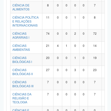
Planalto
CIÊNCIA DE
8
0
0
0
0
7
1
ALIMENTOS
CIÊNCIA POLÍTICA
11
0
0
1
0
8
2
E RELAÇÕES
INTERNACIONAIS
CIÊNCIAS
74
0
0
2
0
72
0
AGRÁRIAS I
CIÊNCIAS
21
4
1
0
0
14
2
AMBIENTAIS
CIÊNCIAS
20
0
0
1
0
19
0
BIOLÓGICAS I
CIÊNCIAS
27
0
0
3
0
23
1
BIOLÓGICAS II
CIÊNCIAS
7
0
0
0
0
7
0
BIOLÓGICAS III
CIÊNCIAS DA
7
0
0
0
0
7
0
RELIGIÃO E
TEOLOGIA
CIÊNCIAS E
0
0
0
0
0
0
0