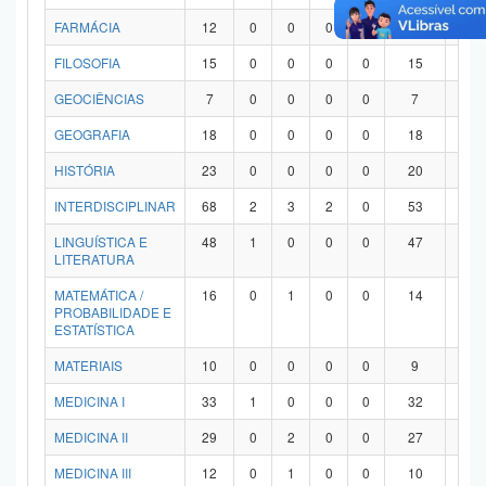
FARMÁCIA
12
0
0
0
0
12
0
FILOSOFIA
15
0
0
0
0
15
0
GEOCIÊNCIAS
7
0
0
0
0
7
0
GEOGRAFIA
18
0
0
0
0
18
0
HISTÓRIA
23
0
0
0
0
20
3
INTERDISCIPLINAR
68
2
3
2
0
53
8
LINGUÍSTICA E
48
1
0
0
0
47
0
LITERATURA
MATEMÁTICA /
16
0
1
0
0
14
1
PROBABILIDADE E
ESTATÍSTICA
MATERIAIS
10
0
0
0
0
9
1
MEDICINA I
33
1
0
0
0
32
0
MEDICINA II
29
0
2
0
0
27
0
MEDICINA III
12
0
1
0
0
10
1