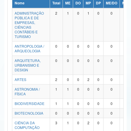
Nome
Total
ME
DO
MP
DP
ME/DO
MP/
Ministério da Ciência, Tecnologia, Inovações e Comunicações
ADMINISTRAÇÃO
2
1
0
1
0
0
0
PÚBLICA E DE
Ministério do Meio Ambiente
EMPRESAS,
CIÊNCIAS
Ministério do Turismo
CONTÁBEIS E
TURISMO
Ministério do Desenvolvimento Regional
ANTROPOLOGIA /
0
0
0
0
0
0
0
ARQUEOLOGIA
Controladoria-Geral da União
ARQUITETURA,
0
0
0
0
0
0
0
URBANISMO E
Ministério da Mulher, da Família e dos Direitos Humanos
DESIGN
Secretaria-Geral
ARTES
2
0
0
2
0
0
0
ASTRONOMIA /
1
1
0
0
0
0
0
Secretaria de Governo
FÍSICA
Gabinete de Segurança Institucional
BIODIVERSIDADE
1
1
0
0
0
0
0
Advocacia-Geral da União
BIOTECNOLOGIA
0
0
0
0
0
0
0
CIÊNCIA DA
3
1
0
2
0
0
0
Banco Central do Brasil
COMPUTAÇÃO