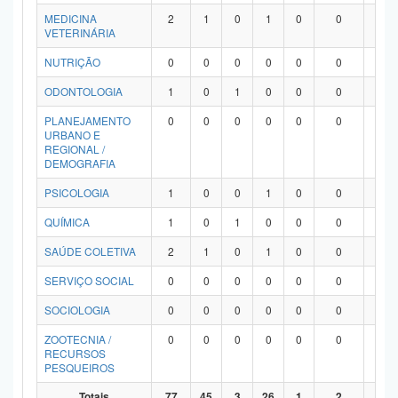
MEDICINA
2
1
0
1
0
0
0
VETERINÁRIA
NUTRIÇÃO
0
0
0
0
0
0
0
ODONTOLOGIA
1
0
1
0
0
0
0
PLANEJAMENTO
0
0
0
0
0
0
0
URBANO E
REGIONAL /
DEMOGRAFIA
PSICOLOGIA
1
0
0
1
0
0
0
QUÍMICA
1
0
1
0
0
0
0
SAÚDE COLETIVA
2
1
0
1
0
0
0
SERVIÇO SOCIAL
0
0
0
0
0
0
0
SOCIOLOGIA
0
0
0
0
0
0
0
ZOOTECNIA /
0
0
0
0
0
0
0
RECURSOS
PESQUEIROS
Totais
77
45
3
26
1
2
0