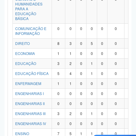
HUMANIDADES
PARA A
EDUCAÇÃO
BÁSICA
COMUNICAÇÃO E
0
0
0
0
0
0
0
INFORMAÇÃO
DIREITO
8
3
0
5
0
0
0
ECONOMIA
1
1
0
0
0
0
0
EDUCAÇÃO
3
2
0
1
0
0
0
EDUCAÇÃO FÍSICA
5
4
0
1
0
0
0
ENFERMAGEM
1
1
0
0
0
0
0
ENGENHARIAS I
0
0
0
0
0
0
0
ENGENHARIAS II
0
0
0
0
0
0
0
ENGENHARIAS III
3
2
0
1
0
0
0
ENGENHARIAS IV
0
0
0
0
0
0
0
ENSINO
7
5
1
1
0
0
0