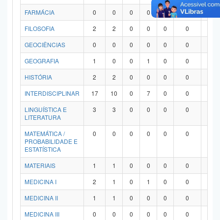
FARMÁCIA
0
0
0
0
0
0
0
FILOSOFIA
2
2
0
0
0
0
0
GEOCIÊNCIAS
0
0
0
0
0
0
0
GEOGRAFIA
1
0
0
1
0
0
0
HISTÓRIA
2
2
0
0
0
0
0
INTERDISCIPLINAR
17
10
0
7
0
0
0
LINGUÍSTICA E
3
3
0
0
0
0
0
LITERATURA
MATEMÁTICA /
0
0
0
0
0
0
0
PROBABILIDADE E
ESTATÍSTICA
MATERIAIS
1
1
0
0
0
0
0
MEDICINA I
2
1
0
1
0
0
0
MEDICINA II
1
1
0
0
0
0
0
MEDICINA III
0
0
0
0
0
0
0