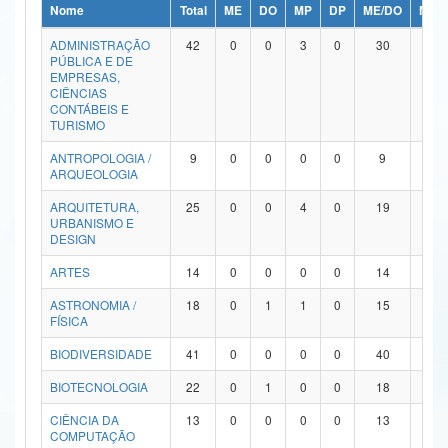
Nome
Total
ME
DO
MP
DP
ME/DO
MP/
Ministério da Ciência, Tecnologia, Inovações e Comunicações
ADMINISTRAÇÃO
42
0
0
3
0
30
9
PÚBLICA E DE
Ministério do Meio Ambiente
EMPRESAS,
CIÊNCIAS
Ministério do Turismo
CONTÁBEIS E
TURISMO
Ministério do Desenvolvimento Regional
ANTROPOLOGIA /
9
0
0
0
0
9
0
ARQUEOLOGIA
Controladoria-Geral da União
ARQUITETURA,
25
0
0
4
0
19
2
URBANISMO E
Ministério da Mulher, da Família e dos Direitos Humanos
DESIGN
Secretaria-Geral
ARTES
14
0
0
0
0
14
0
ASTRONOMIA /
18
0
1
1
0
15
1
Secretaria de Governo
FÍSICA
Gabinete de Segurança Institucional
BIODIVERSIDADE
41
0
0
0
0
40
1
Advocacia-Geral da União
BIOTECNOLOGIA
22
0
1
0
0
18
3
CIÊNCIA DA
13
0
0
0
0
13
0
Banco Central do Brasil
COMPUTAÇÃO