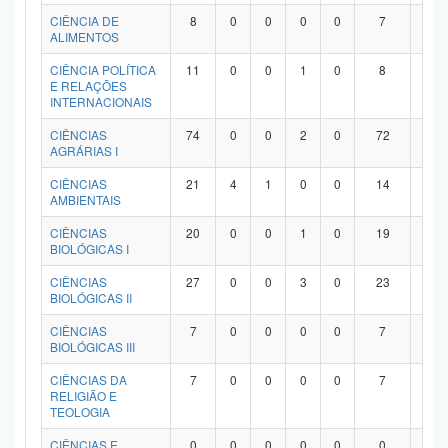
Planalto
CIÊNCIA DE
8
0
0
0
0
7
1
ALIMENTOS
CIÊNCIA POLÍTICA
11
0
0
1
0
8
2
E RELAÇÕES
INTERNACIONAIS
CIÊNCIAS
74
0
0
2
0
72
0
AGRÁRIAS I
CIÊNCIAS
21
4
1
0
0
14
2
AMBIENTAIS
CIÊNCIAS
20
0
0
1
0
19
0
BIOLÓGICAS I
CIÊNCIAS
27
0
0
3
0
23
1
BIOLÓGICAS II
CIÊNCIAS
7
0
0
0
0
7
0
BIOLÓGICAS III
CIÊNCIAS DA
7
0
0
0
0
7
0
RELIGIÃO E
TEOLOGIA
CIÊNCIAS E
0
0
0
0
0
0
0