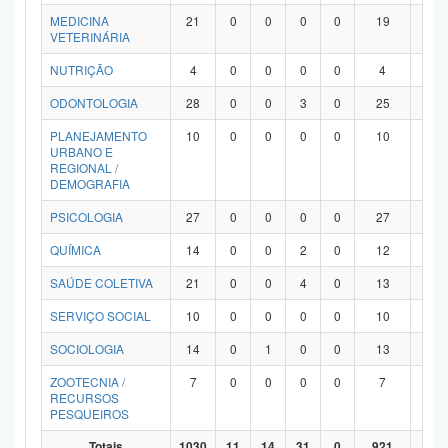
MEDICINA
21
0
0
0
0
19
2
VETERINÁRIA
NUTRIÇÃO
4
0
0
0
0
4
0
ODONTOLOGIA
28
0
0
3
0
25
0
PLANEJAMENTO
10
0
0
0
0
10
0
URBANO E
REGIONAL /
DEMOGRAFIA
PSICOLOGIA
27
0
0
0
0
27
0
QUÍMICA
14
0
0
2
0
12
0
SAÚDE COLETIVA
21
0
0
4
0
13
4
SERVIÇO SOCIAL
10
0
0
0
0
10
0
SOCIOLOGIA
14
0
1
0
0
13
0
ZOOTECNIA /
7
0
0
0
0
7
0
RECURSOS
PESQUEIROS
Totais
1030
11
14
31
0
921
53