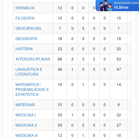
FARMÁCIA
12
0
0
0
0
12
0
FILOSOFIA
15
0
0
0
0
15
0
GEOCIÊNCIAS
7
0
0
0
0
7
0
GEOGRAFIA
18
0
0
0
0
18
0
HISTÓRIA
23
0
0
0
0
20
3
INTERDISCIPLINAR
68
2
3
2
0
53
8
LINGUÍSTICA E
48
1
0
0
0
47
0
LITERATURA
MATEMÁTICA /
16
0
1
0
0
14
1
PROBABILIDADE E
ESTATÍSTICA
MATERIAIS
10
0
0
0
0
9
1
MEDICINA I
33
1
0
0
0
32
0
MEDICINA II
29
0
2
0
0
27
0
MEDICINA III
12
0
1
0
0
10
1