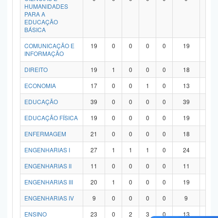
HUMANIDADES
PARA A
EDUCAÇÃO
BÁSICA
COMUNICAÇÃO E
19
0
0
0
0
19
0
INFORMAÇÃO
DIREITO
19
1
0
0
0
18
0
ECONOMIA
17
0
0
1
0
13
3
EDUCAÇÃO
39
0
0
0
0
39
0
EDUCAÇÃO FÍSICA
19
0
0
0
0
19
0
ENFERMAGEM
21
0
0
0
0
18
3
ENGENHARIAS I
27
1
1
1
0
24
0
ENGENHARIAS II
11
0
0
0
0
11
0
ENGENHARIAS III
20
1
0
0
0
19
0
ENGENHARIAS IV
9
0
0
0
0
9
0
ENSINO
23
0
2
3
0
13
5