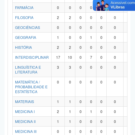
FARMÁCIA
0
0
0
0
0
0
0
FILOSOFIA
2
2
0
0
0
0
0
GEOCIÊNCIAS
0
0
0
0
0
0
0
GEOGRAFIA
1
0
0
1
0
0
0
HISTÓRIA
2
2
0
0
0
0
0
INTERDISCIPLINAR
17
10
0
7
0
0
0
LINGUÍSTICA E
3
3
0
0
0
0
0
LITERATURA
MATEMÁTICA /
0
0
0
0
0
0
0
PROBABILIDADE E
ESTATÍSTICA
MATERIAIS
1
1
0
0
0
0
0
MEDICINA I
2
1
0
1
0
0
0
MEDICINA II
1
1
0
0
0
0
0
MEDICINA III
0
0
0
0
0
0
0