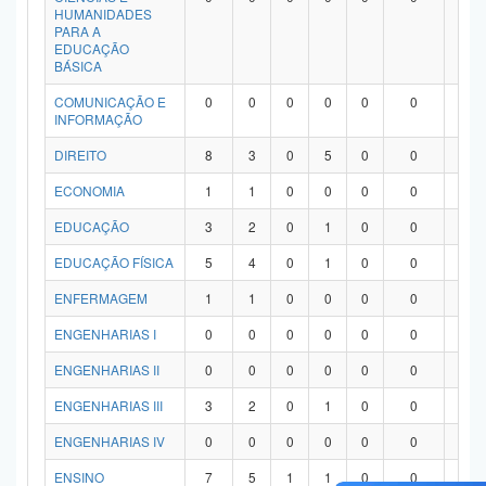
HUMANIDADES
PARA A
EDUCAÇÃO
BÁSICA
COMUNICAÇÃO E
0
0
0
0
0
0
0
INFORMAÇÃO
DIREITO
8
3
0
5
0
0
0
ECONOMIA
1
1
0
0
0
0
0
EDUCAÇÃO
3
2
0
1
0
0
0
EDUCAÇÃO FÍSICA
5
4
0
1
0
0
0
ENFERMAGEM
1
1
0
0
0
0
0
ENGENHARIAS I
0
0
0
0
0
0
0
ENGENHARIAS II
0
0
0
0
0
0
0
ENGENHARIAS III
3
2
0
1
0
0
0
ENGENHARIAS IV
0
0
0
0
0
0
0
ENSINO
7
5
1
1
0
0
0