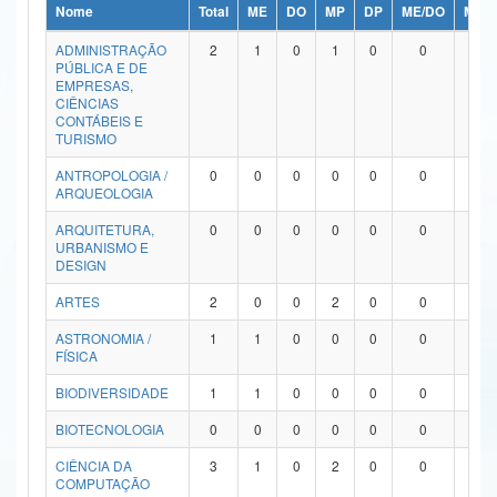
Nome
Total
ME
DO
MP
DP
ME/DO
MP/
Ministério da Ciência, Tecnologia, Inovações e Comunicações
ADMINISTRAÇÃO
2
1
0
1
0
0
0
PÚBLICA E DE
Ministério do Meio Ambiente
EMPRESAS,
CIÊNCIAS
Ministério do Turismo
CONTÁBEIS E
TURISMO
Ministério do Desenvolvimento Regional
ANTROPOLOGIA /
0
0
0
0
0
0
0
ARQUEOLOGIA
Controladoria-Geral da União
ARQUITETURA,
0
0
0
0
0
0
0
URBANISMO E
Ministério da Mulher, da Família e dos Direitos Humanos
DESIGN
Secretaria-Geral
ARTES
2
0
0
2
0
0
0
ASTRONOMIA /
1
1
0
0
0
0
0
Secretaria de Governo
FÍSICA
Gabinete de Segurança Institucional
BIODIVERSIDADE
1
1
0
0
0
0
0
Advocacia-Geral da União
BIOTECNOLOGIA
0
0
0
0
0
0
0
CIÊNCIA DA
3
1
0
2
0
0
0
Banco Central do Brasil
COMPUTAÇÃO