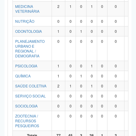
MEDICINA
2
1
0
1
0
0
0
VETERINÁRIA
NUTRIÇÃO
0
0
0
0
0
0
0
ODONTOLOGIA
1
0
1
0
0
0
0
PLANEJAMENTO
0
0
0
0
0
0
0
URBANO E
REGIONAL /
DEMOGRAFIA
PSICOLOGIA
1
0
0
1
0
0
0
QUÍMICA
1
0
1
0
0
0
0
SAÚDE COLETIVA
2
1
0
1
0
0
0
SERVIÇO SOCIAL
0
0
0
0
0
0
0
SOCIOLOGIA
0
0
0
0
0
0
0
ZOOTECNIA /
0
0
0
0
0
0
0
RECURSOS
PESQUEIROS
Totais
77
45
3
26
1
2
0