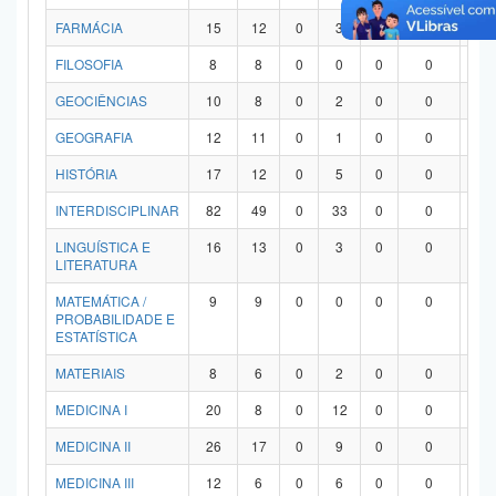
FARMÁCIA
15
12
0
3
0
0
0
FILOSOFIA
8
8
0
0
0
0
0
GEOCIÊNCIAS
10
8
0
2
0
0
0
GEOGRAFIA
12
11
0
1
0
0
0
HISTÓRIA
17
12
0
5
0
0
0
INTERDISCIPLINAR
82
49
0
33
0
0
0
LINGUÍSTICA E
16
13
0
3
0
0
0
LITERATURA
MATEMÁTICA /
9
9
0
0
0
0
0
PROBABILIDADE E
ESTATÍSTICA
MATERIAIS
8
6
0
2
0
0
0
MEDICINA I
20
8
0
12
0
0
0
MEDICINA II
26
17
0
9
0
0
0
MEDICINA III
12
6
0
6
0
0
0