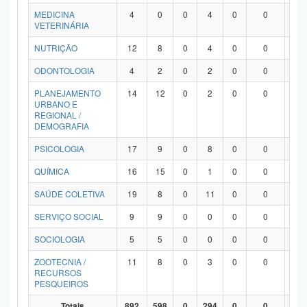
MEDICINA
4
0
0
4
0
0
0
VETERINÁRIA
NUTRIÇÃO
12
8
0
4
0
0
0
ODONTOLOGIA
4
2
0
2
0
0
0
PLANEJAMENTO
14
12
0
2
0
0
0
URBANO E
REGIONAL /
DEMOGRAFIA
PSICOLOGIA
17
9
0
8
0
0
0
QUÍMICA
16
15
0
1
0
0
0
SAÚDE COLETIVA
19
8
0
11
0
0
0
SERVIÇO SOCIAL
9
9
0
0
0
0
0
SOCIOLOGIA
5
5
0
0
0
0
0
ZOOTECNIA /
11
8
0
3
0
0
0
RECURSOS
PESQUEIROS
Totais
892
598
0
294
0
0
0