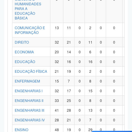
HUMANIDADES
PARA A
EDUCAÇÃO
BÁSICA
COMUNICAÇÃO E
13
11
0
2
0
0
0
INFORMAÇÃO
DIREITO
32
21
0
11
0
0
0
ECONOMIA
20
14
0
6
0
0
0
EDUCAÇÃO
32
16
0
16
0
0
0
EDUCAÇÃO FÍSICA
21
19
0
2
0
0
0
ENFERMAGEM
15
7
0
8
0
0
0
ENGENHARIAS I
32
17
0
15
0
0
0
ENGENHARIAS II
33
25
0
8
0
0
0
ENGENHARIAS III
41
28
0
13
0
0
0
ENGENHARIAS IV
28
21
0
7
0
0
0
ENSINO
48
19
0
29
0
0
0