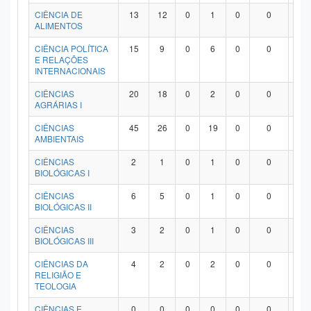
Planalto
CIÊNCIA DE
13
12
0
1
0
0
0
ALIMENTOS
CIÊNCIA POLÍTICA
15
9
0
6
0
0
0
E RELAÇÕES
INTERNACIONAIS
CIÊNCIAS
20
18
0
2
0
0
0
AGRÁRIAS I
CIÊNCIAS
45
26
0
19
0
0
0
AMBIENTAIS
CIÊNCIAS
2
1
0
1
0
0
0
BIOLÓGICAS I
CIÊNCIAS
6
5
0
1
0
0
0
BIOLÓGICAS II
CIÊNCIAS
3
2
0
1
0
0
0
BIOLÓGICAS III
CIÊNCIAS DA
4
2
0
2
0
0
0
RELIGIÃO E
TEOLOGIA
CIÊNCIAS E
0
0
0
0
0
0
0