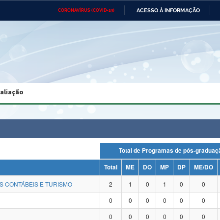
ACESSO À INFORMAÇÃO
CORONAVÍRUS (COVID-19)
Ministério da Defesa
Ministério das Relações
Mini
Exteriores
IR
PARA
O
CONTEÚDO
Ministério da Cidadania
Ministério da Saúde
Mini
Ministério do Desenvolvimento
Controladoria-Geral da União
Minis
Regional
e do
valiação
Advocacia-Geral da União
Banco Central do Brasil
Plana
Total de Programas de pós-grad
Total
ME
DO
MP
DP
ME/DO
S CONTÁBEIS E TURISMO
2
1
0
1
0
0
0
0
0
0
0
0
0
0
0
0
0
0