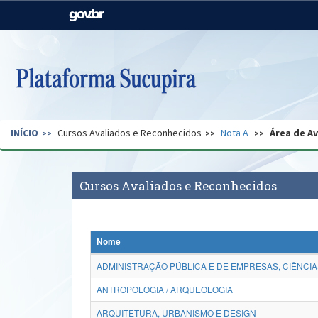
Casa Civil
Ministério da Justiça e
Segurança Pública
Ministério da Agricultura,
Ministério da Educação
Pecuária e Abastecimento
Ministério do Meio Ambiente
Ministério do Turismo
INÍCIO
Cursos Avaliados e Reconhecidos
Nota A
Área de A
Secretaria de Governo
Gabinete de Segurança
Institucional
Cursos Avaliados e Reconhecidos
Nome
ADMINISTRAÇÃO PÚBLICA E DE EMPRESAS, CIÊNCIA
ANTROPOLOGIA / ARQUEOLOGIA
ARQUITETURA, URBANISMO E DESIGN