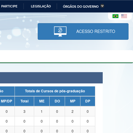
PARTICIPE
LEGISLAÇÃO
ÓRGÃOS DO GOVERNO
stério da Economia
Ministério da Infraestrutura
stério de Minas e Energia
Ministério da Ciência,
Tecnologia, Inovações e
ACESSO RESTRITO
Comunicações
tério da Mulher, da Família
Secretaria-Geral
s Direitos Humanos
lto
uação
Totais de Cursos de pós-graduação
MP/DP
Total
ME
DO
MP
DP
0
3
1
0
2
0
0
0
0
0
0
0
0
0
0
0
0
0