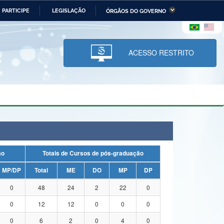
PARTICIPE
LEGISLAÇÃO
ÓRGÃOS DO GOVERNO
stério da Economia
Ministério da Infraestrutura
stério de Minas e Energia
Ministério da Ciência,
Tecnologia, Inovações e
ACESSO RESTRITO
Comunicações
tério da Mulher, da Família
Secretaria-Geral
s Direitos Humanos
lto
ação
Totais de Cursos de pós-graduação
MP/DP
Total
ME
DO
MP
DP
0
48
24
2
22
0
0
12
12
0
0
0
0
6
2
0
4
0