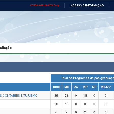
ACESSO À INFORMAÇÃO
CORONAVÍRUS (COVID-19)
Ministério da Defesa
Ministério das Relações
Mini
Exteriores
IR
PARA
O
CONTEÚDO
Ministério da Cidadania
Ministério da Saúde
Mini
Ministério do Desenvolvimento
Controladoria-Geral da União
Minis
Regional
e do
aliação
Advocacia-Geral da União
Banco Central do Brasil
Plana
Total de Programas de pós-gradu
Total
ME
DO
MP
DP
ME/DO
S CONTÁBEIS E TURISMO
39
21
0
18
0
0
10
10
0
0
0
0
4
2
0
2
0
0