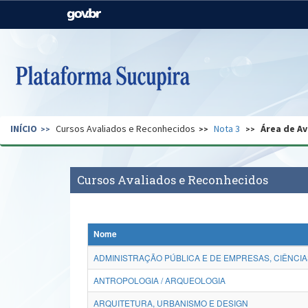
Casa Civil
Ministério da Justiça e
Segurança Pública
Ministério da Agricultura,
Ministério da Educação
Pecuária e Abastecimento
Ministério do Meio Ambiente
Ministério do Turismo
INÍCIO
Cursos Avaliados e Reconhecidos
Nota 3
Área de Av
Secretaria de Governo
Gabinete de Segurança
Institucional
Cursos Avaliados e Reconhecidos
Nome
ADMINISTRAÇÃO PÚBLICA E DE EMPRESAS, CIÊNCIA
ANTROPOLOGIA / ARQUEOLOGIA
ARQUITETURA, URBANISMO E DESIGN