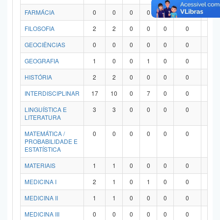
FARMÁCIA
0
0
0
0
0
0
0
FILOSOFIA
2
2
0
0
0
0
0
GEOCIÊNCIAS
0
0
0
0
0
0
0
GEOGRAFIA
1
0
0
1
0
0
0
HISTÓRIA
2
2
0
0
0
0
0
INTERDISCIPLINAR
17
10
0
7
0
0
0
LINGUÍSTICA E
3
3
0
0
0
0
0
LITERATURA
MATEMÁTICA /
0
0
0
0
0
0
0
PROBABILIDADE E
ESTATÍSTICA
MATERIAIS
1
1
0
0
0
0
0
MEDICINA I
2
1
0
1
0
0
0
MEDICINA II
1
1
0
0
0
0
0
MEDICINA III
0
0
0
0
0
0
0