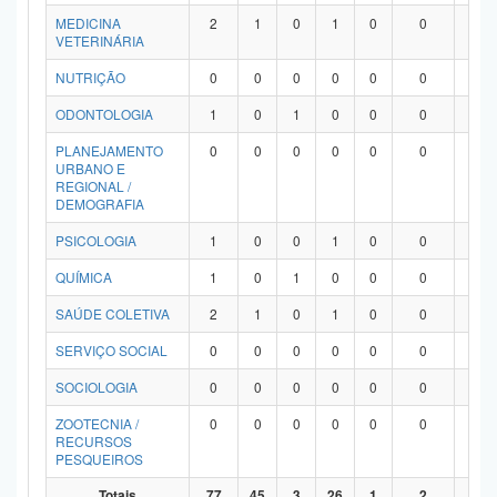
MEDICINA
2
1
0
1
0
0
0
VETERINÁRIA
NUTRIÇÃO
0
0
0
0
0
0
0
ODONTOLOGIA
1
0
1
0
0
0
0
PLANEJAMENTO
0
0
0
0
0
0
0
URBANO E
REGIONAL /
DEMOGRAFIA
PSICOLOGIA
1
0
0
1
0
0
0
QUÍMICA
1
0
1
0
0
0
0
SAÚDE COLETIVA
2
1
0
1
0
0
0
SERVIÇO SOCIAL
0
0
0
0
0
0
0
SOCIOLOGIA
0
0
0
0
0
0
0
ZOOTECNIA /
0
0
0
0
0
0
0
RECURSOS
PESQUEIROS
Totais
77
45
3
26
1
2
0