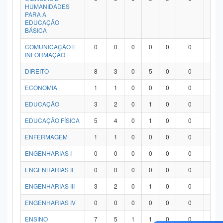
HUMANIDADES
PARA A
EDUCAÇÃO
BÁSICA
COMUNICAÇÃO E
0
0
0
0
0
0
0
INFORMAÇÃO
DIREITO
8
3
0
5
0
0
0
ECONOMIA
1
1
0
0
0
0
0
EDUCAÇÃO
3
2
0
1
0
0
0
EDUCAÇÃO FÍSICA
5
4
0
1
0
0
0
ENFERMAGEM
1
1
0
0
0
0
0
ENGENHARIAS I
0
0
0
0
0
0
0
ENGENHARIAS II
0
0
0
0
0
0
0
ENGENHARIAS III
3
2
0
1
0
0
0
ENGENHARIAS IV
0
0
0
0
0
0
0
ENSINO
7
5
1
1
0
0
0