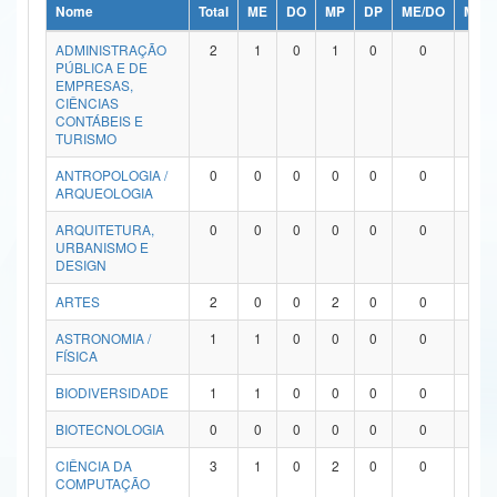
Nome
Total
ME
DO
MP
DP
ME/DO
MP/
Ministério da Ciência, Tecnologia, Inovações e Comunicações
ADMINISTRAÇÃO
2
1
0
1
0
0
0
PÚBLICA E DE
Ministério do Meio Ambiente
EMPRESAS,
CIÊNCIAS
Ministério do Turismo
CONTÁBEIS E
TURISMO
Ministério do Desenvolvimento Regional
ANTROPOLOGIA /
0
0
0
0
0
0
0
ARQUEOLOGIA
Controladoria-Geral da União
ARQUITETURA,
0
0
0
0
0
0
0
URBANISMO E
Ministério da Mulher, da Família e dos Direitos Humanos
DESIGN
Secretaria-Geral
ARTES
2
0
0
2
0
0
0
ASTRONOMIA /
1
1
0
0
0
0
0
Secretaria de Governo
FÍSICA
Gabinete de Segurança Institucional
BIODIVERSIDADE
1
1
0
0
0
0
0
Advocacia-Geral da União
BIOTECNOLOGIA
0
0
0
0
0
0
0
CIÊNCIA DA
3
1
0
2
0
0
0
Banco Central do Brasil
COMPUTAÇÃO