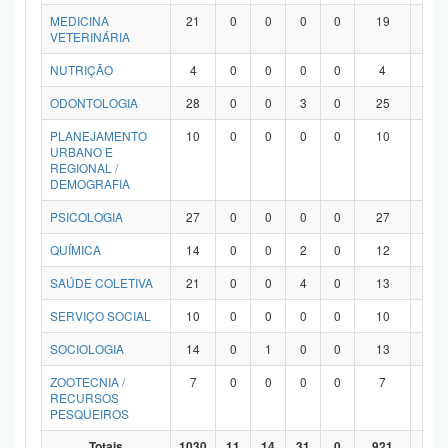
MEDICINA
21
0
0
0
0
19
2
VETERINÁRIA
NUTRIÇÃO
4
0
0
0
0
4
0
ODONTOLOGIA
28
0
0
3
0
25
0
PLANEJAMENTO
10
0
0
0
0
10
0
URBANO E
REGIONAL /
DEMOGRAFIA
PSICOLOGIA
27
0
0
0
0
27
0
QUÍMICA
14
0
0
2
0
12
0
SAÚDE COLETIVA
21
0
0
4
0
13
4
SERVIÇO SOCIAL
10
0
0
0
0
10
0
SOCIOLOGIA
14
0
1
0
0
13
0
ZOOTECNIA /
7
0
0
0
0
7
0
RECURSOS
PESQUEIROS
Totais
1030
11
14
31
0
921
53