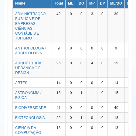
Nome
Total
ME
DO
MP
DP
ME/DO
MP/
Ministério da Ciência, Tecnologia, Inovações e Comunicações
ADMINISTRAÇÃO
42
0
0
3
0
30
9
PÚBLICA E DE
Ministério do Meio Ambiente
EMPRESAS,
CIÊNCIAS
Ministério do Turismo
CONTÁBEIS E
TURISMO
Ministério do Desenvolvimento Regional
ANTROPOLOGIA /
9
0
0
0
0
9
0
ARQUEOLOGIA
Controladoria-Geral da União
ARQUITETURA,
25
0
0
4
0
19
2
URBANISMO E
Ministério da Mulher, da Família e dos Direitos Humanos
DESIGN
Secretaria-Geral
ARTES
14
0
0
0
0
14
0
ASTRONOMIA /
18
0
1
1
0
15
1
Secretaria de Governo
FÍSICA
Gabinete de Segurança Institucional
BIODIVERSIDADE
41
0
0
0
0
40
1
Advocacia-Geral da União
BIOTECNOLOGIA
22
0
1
0
0
18
3
CIÊNCIA DA
13
0
0
0
0
13
0
Banco Central do Brasil
COMPUTAÇÃO