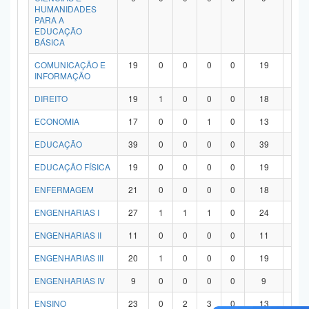
HUMANIDADES
PARA A
EDUCAÇÃO
BÁSICA
COMUNICAÇÃO E
19
0
0
0
0
19
0
INFORMAÇÃO
DIREITO
19
1
0
0
0
18
0
ECONOMIA
17
0
0
1
0
13
3
EDUCAÇÃO
39
0
0
0
0
39
0
EDUCAÇÃO FÍSICA
19
0
0
0
0
19
0
ENFERMAGEM
21
0
0
0
0
18
3
ENGENHARIAS I
27
1
1
1
0
24
0
ENGENHARIAS II
11
0
0
0
0
11
0
ENGENHARIAS III
20
1
0
0
0
19
0
ENGENHARIAS IV
9
0
0
0
0
9
0
ENSINO
23
0
2
3
0
13
5