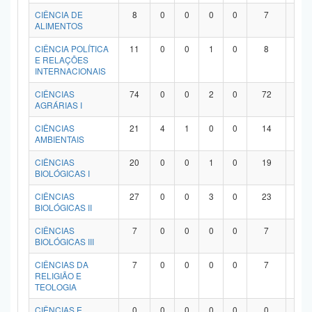
Planalto
CIÊNCIA DE
8
0
0
0
0
7
1
ALIMENTOS
CIÊNCIA POLÍTICA
11
0
0
1
0
8
2
E RELAÇÕES
INTERNACIONAIS
CIÊNCIAS
74
0
0
2
0
72
0
AGRÁRIAS I
CIÊNCIAS
21
4
1
0
0
14
2
AMBIENTAIS
CIÊNCIAS
20
0
0
1
0
19
0
BIOLÓGICAS I
CIÊNCIAS
27
0
0
3
0
23
1
BIOLÓGICAS II
CIÊNCIAS
7
0
0
0
0
7
0
BIOLÓGICAS III
CIÊNCIAS DA
7
0
0
0
0
7
0
RELIGIÃO E
TEOLOGIA
CIÊNCIAS E
0
0
0
0
0
0
0