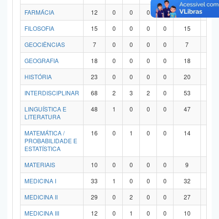
FARMÁCIA
12
0
0
0
0
12
0
FILOSOFIA
15
0
0
0
0
15
0
GEOCIÊNCIAS
7
0
0
0
0
7
0
GEOGRAFIA
18
0
0
0
0
18
0
HISTÓRIA
23
0
0
0
0
20
3
INTERDISCIPLINAR
68
2
3
2
0
53
8
LINGUÍSTICA E
48
1
0
0
0
47
0
LITERATURA
MATEMÁTICA /
16
0
1
0
0
14
1
PROBABILIDADE E
ESTATÍSTICA
MATERIAIS
10
0
0
0
0
9
1
MEDICINA I
33
1
0
0
0
32
0
MEDICINA II
29
0
2
0
0
27
0
MEDICINA III
12
0
1
0
0
10
1