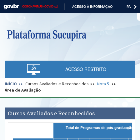
ACESSO À INFORMAÇÃO
PARTICI
CORONAVÍRUS (COVID-19)
Casa Civil
IR
PARA
O
Ministério da Justiça e Segurança Pública
CONTEÚDO
Ministério da Defesa
Ministério das Relações Exteriores
Ministério da Economia
ACESSO RESTRITO
Ministério da Infraestrutura
INÍCIO
Cursos Avaliados e Reconhecidos
Nota 5
Ministério da Agricultura, Pecuária e Abastecimento
Área de Avaliação
Ministério da Educação
Ministério da Cidadania
Cursos Avaliados e Reconhecidos
Ministério da Saúde
Total de Programas de pós-graduação
Ministério de Minas e Energia