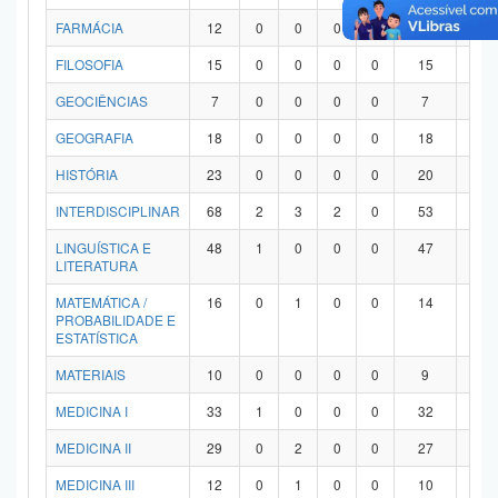
FARMÁCIA
12
0
0
0
0
12
0
FILOSOFIA
15
0
0
0
0
15
0
GEOCIÊNCIAS
7
0
0
0
0
7
0
GEOGRAFIA
18
0
0
0
0
18
0
HISTÓRIA
23
0
0
0
0
20
3
INTERDISCIPLINAR
68
2
3
2
0
53
8
LINGUÍSTICA E
48
1
0
0
0
47
0
LITERATURA
MATEMÁTICA /
16
0
1
0
0
14
1
PROBABILIDADE E
ESTATÍSTICA
MATERIAIS
10
0
0
0
0
9
1
MEDICINA I
33
1
0
0
0
32
0
MEDICINA II
29
0
2
0
0
27
0
MEDICINA III
12
0
1
0
0
10
1