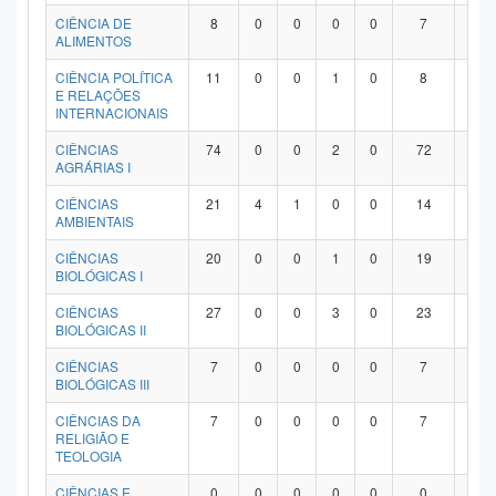
Planalto
CIÊNCIA DE
8
0
0
0
0
7
1
ALIMENTOS
CIÊNCIA POLÍTICA
11
0
0
1
0
8
2
E RELAÇÕES
INTERNACIONAIS
CIÊNCIAS
74
0
0
2
0
72
0
AGRÁRIAS I
CIÊNCIAS
21
4
1
0
0
14
2
AMBIENTAIS
CIÊNCIAS
20
0
0
1
0
19
0
BIOLÓGICAS I
CIÊNCIAS
27
0
0
3
0
23
1
BIOLÓGICAS II
CIÊNCIAS
7
0
0
0
0
7
0
BIOLÓGICAS III
CIÊNCIAS DA
7
0
0
0
0
7
0
RELIGIÃO E
TEOLOGIA
CIÊNCIAS E
0
0
0
0
0
0
0