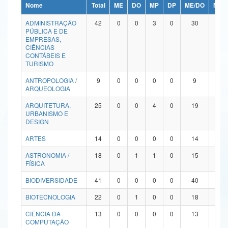
Nome
Total
ME
DO
MP
DP
ME/DO
MP/
Ministério da Ciência, Tecnologia, Inovações e Comunicações
ADMINISTRAÇÃO
42
0
0
3
0
30
9
PÚBLICA E DE
Ministério do Meio Ambiente
EMPRESAS,
CIÊNCIAS
Ministério do Turismo
CONTÁBEIS E
TURISMO
Ministério do Desenvolvimento Regional
ANTROPOLOGIA /
9
0
0
0
0
9
0
ARQUEOLOGIA
Controladoria-Geral da União
ARQUITETURA,
25
0
0
4
0
19
2
URBANISMO E
Ministério da Mulher, da Família e dos Direitos Humanos
DESIGN
Secretaria-Geral
ARTES
14
0
0
0
0
14
0
ASTRONOMIA /
18
0
1
1
0
15
1
Secretaria de Governo
FÍSICA
Gabinete de Segurança Institucional
BIODIVERSIDADE
41
0
0
0
0
40
1
Advocacia-Geral da União
BIOTECNOLOGIA
22
0
1
0
0
18
3
CIÊNCIA DA
13
0
0
0
0
13
0
Banco Central do Brasil
COMPUTAÇÃO