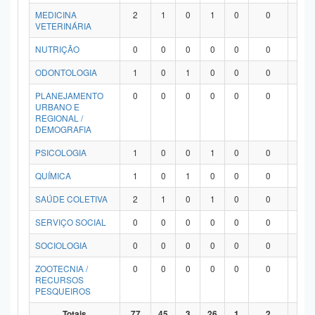
MEDICINA
2
1
0
1
0
0
0
VETERINÁRIA
NUTRIÇÃO
0
0
0
0
0
0
0
ODONTOLOGIA
1
0
1
0
0
0
0
PLANEJAMENTO
0
0
0
0
0
0
0
URBANO E
REGIONAL /
DEMOGRAFIA
PSICOLOGIA
1
0
0
1
0
0
0
QUÍMICA
1
0
1
0
0
0
0
SAÚDE COLETIVA
2
1
0
1
0
0
0
SERVIÇO SOCIAL
0
0
0
0
0
0
0
SOCIOLOGIA
0
0
0
0
0
0
0
ZOOTECNIA /
0
0
0
0
0
0
0
RECURSOS
PESQUEIROS
Totais
77
45
3
26
1
2
0