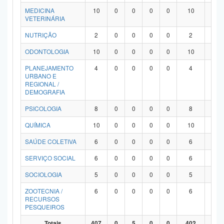
MEDICINA
10
0
0
0
0
10
0
VETERINÁRIA
NUTRIÇÃO
2
0
0
0
0
2
0
ODONTOLOGIA
10
0
0
0
0
10
0
PLANEJAMENTO
4
0
0
0
0
4
0
URBANO E
REGIONAL /
DEMOGRAFIA
PSICOLOGIA
8
0
0
0
0
8
0
QUÍMICA
10
0
0
0
0
10
0
SAÚDE COLETIVA
6
0
0
0
0
6
0
SERVIÇO SOCIAL
6
0
0
0
0
6
0
SOCIOLOGIA
5
0
0
0
0
5
0
ZOOTECNIA /
6
0
0
0
0
6
0
RECURSOS
PESQUEIROS
Totais
407
0
5
0
0
402
0