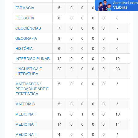
FARMÁCIA
5
0
0
0
0
5
0
FILOSOFIA
8
0
0
0
0
8
0
GEOCIÊNCIAS
7
0
0
0
0
7
0
GEOGRAFIA
8
0
0
0
0
8
0
HISTÓRIA
6
0
0
0
0
6
0
INTERDISCIPLINAR
12
0
0
0
0
12
0
LINGUÍSTICA E
23
0
0
0
0
23
0
LITERATURA
MATEMÁTICA /
5
0
0
0
0
5
0
PROBABILIDADE E
ESTATÍSTICA
MATERIAIS
5
0
0
0
0
5
0
MEDICINA I
19
0
1
0
0
18
0
MEDICINA II
14
0
0
0
0
14
0
MEDICINA III
4
0
0
0
0
4
0