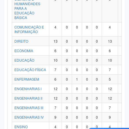
HUMANIDADES
PARA A
EDUCAÇÃO
BÁSICA
COMUNICAÇÃO E
4
0
0
0
0
4
0
INFORMAÇÃO
DIREITO
13
0
0
0
0
13
0
ECONOMIA
6
0
0
0
0
6
0
EDUCAÇÃO
10
0
0
0
0
10
0
EDUCAÇÃO FÍSICA
7
0
0
0
0
7
0
ENFERMAGEM
6
0
1
0
0
5
0
ENGENHARIAS I
12
0
0
0
0
12
0
ENGENHARIAS II
12
0
0
0
0
12
0
ENGENHARIAS III
7
0
0
0
0
7
0
ENGENHARIAS IV
9
0
0
0
0
9
0
ENSINO
4
0
0
0
0
4
0