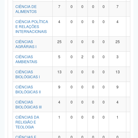
Planalto
CIÊNCIA DE
7
0
0
0
0
7
0
ALIMENTOS
CIÊNCIA POLÍTICA
4
0
0
0
0
4
0
E RELAÇÕES
INTERNACIONAIS
CIÊNCIAS
25
0
0
0
0
25
0
AGRÁRIAS I
CIÊNCIAS
5
0
2
0
0
3
0
AMBIENTAIS
CIÊNCIAS
13
0
0
0
0
13
0
BIOLÓGICAS I
CIÊNCIAS
9
0
0
0
0
9
0
BIOLÓGICAS II
CIÊNCIAS
4
0
0
0
0
4
0
BIOLÓGICAS III
CIÊNCIAS DA
1
0
0
0
0
1
0
RELIGIÃO E
TEOLOGIA
CIÊNCIAS E
0
0
0
0
0
0
0