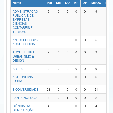
Nome
Total
ME
DO
MP
DP
ME/DO
MP/
Ministério da Ciência, Tecnologia, Inovações e Comunicações
ADMINISTRAÇÃO
9
0
0
0
0
9
0
PÚBLICA E DE
Ministério do Meio Ambiente
EMPRESAS,
CIÊNCIAS
Ministério do Turismo
CONTÁBEIS E
TURISMO
Ministério do Desenvolvimento Regional
ANTROPOLOGIA /
5
0
0
0
0
5
0
ARQUEOLOGIA
Controladoria-Geral da União
ARQUITETURA,
9
0
0
0
0
9
0
URBANISMO E
Ministério da Mulher, da Família e dos Direitos Humanos
DESIGN
Secretaria-Geral
ARTES
9
0
0
0
0
9
0
ASTRONOMIA /
6
0
0
0
0
6
0
Secretaria de Governo
FÍSICA
Gabinete de Segurança Institucional
BIODIVERSIDADE
21
0
0
0
0
21
0
Advocacia-Geral da União
BIOTECNOLOGIA
3
0
1
0
0
2
0
CIÊNCIA DA
4
0
0
0
0
4
0
Banco Central do Brasil
COMPUTAÇÃO