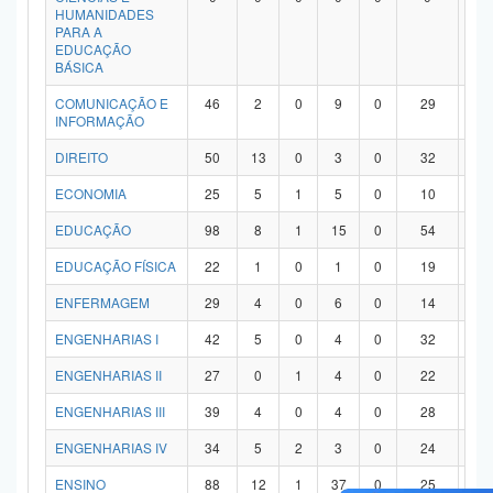
HUMANIDADES
PARA A
EDUCAÇÃO
BÁSICA
COMUNICAÇÃO E
46
2
0
9
0
29
6
INFORMAÇÃO
DIREITO
50
13
0
3
0
32
2
ECONOMIA
25
5
1
5
0
10
4
EDUCAÇÃO
98
8
1
15
0
54
2
EDUCAÇÃO FÍSICA
22
1
0
1
0
19
1
ENFERMAGEM
29
4
0
6
0
14
5
ENGENHARIAS I
42
5
0
4
0
32
1
ENGENHARIAS II
27
0
1
4
0
22
0
ENGENHARIAS III
39
4
0
4
0
28
3
ENGENHARIAS IV
34
5
2
3
0
24
0
ENSINO
88
12
1
37
0
25
1