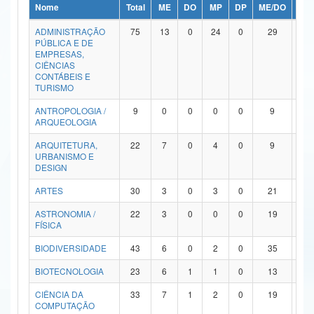
Nome
Total
ME
DO
MP
DP
ME/DO
MP/
Ministério da Ciência, Tecnologia, Inovações e Comunicações
ADMINISTRAÇÃO
75
13
0
24
0
29
9
PÚBLICA E DE
Ministério do Meio Ambiente
EMPRESAS,
CIÊNCIAS
Ministério do Turismo
CONTÁBEIS E
TURISMO
Ministério do Desenvolvimento Regional
ANTROPOLOGIA /
9
0
0
0
0
9
0
ARQUEOLOGIA
Controladoria-Geral da União
ARQUITETURA,
22
7
0
4
0
9
2
URBANISMO E
Ministério da Mulher, da Família e dos Direitos Humanos
DESIGN
Secretaria-Geral
ARTES
30
3
0
3
0
21
3
ASTRONOMIA /
22
3
0
0
0
19
0
Secretaria de Governo
FÍSICA
Gabinete de Segurança Institucional
BIODIVERSIDADE
43
6
0
2
0
35
0
Advocacia-Geral da União
BIOTECNOLOGIA
23
6
1
1
0
13
2
CIÊNCIA DA
33
7
1
2
0
19
4
Banco Central do Brasil
COMPUTAÇÃO