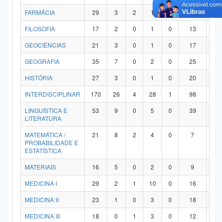
FARMÁCIA
29
3
2
1
0
21
2
FILOSOFIA
17
2
0
1
0
13
1
GEOCIÊNCIAS
21
3
0
1
0
17
0
GEOGRAFIA
35
7
0
2
0
25
1
HISTÓRIA
27
3
0
1
0
20
3
INTERDISCIPLINAR
170
26
4
28
1
98
1
LINGUÍSTICA E
53
9
0
5
0
39
0
LITERATURA
MATEMÁTICA /
21
8
2
4
0
7
0
PROBABILIDADE E
ESTATÍSTICA
MATERIAIS
16
5
0
2
0
9
0
MEDICINA I
29
2
1
10
0
16
0
MEDICINA II
23
1
0
3
0
18
1
MEDICINA III
18
0
1
3
0
12
2