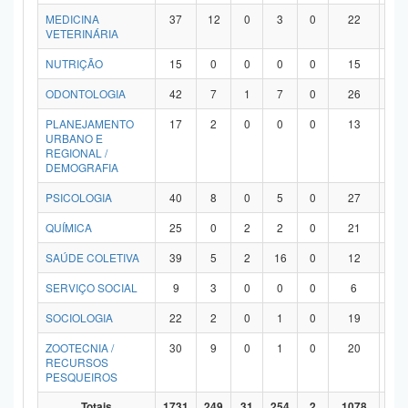
MEDICINA
37
12
0
3
0
22
0
VETERINÁRIA
NUTRIÇÃO
15
0
0
0
0
15
0
ODONTOLOGIA
42
7
1
7
0
26
1
PLANEJAMENTO
17
2
0
0
0
13
2
URBANO E
REGIONAL /
DEMOGRAFIA
PSICOLOGIA
40
8
0
5
0
27
0
QUÍMICA
25
0
2
2
0
21
0
SAÚDE COLETIVA
39
5
2
16
0
12
4
SERVIÇO SOCIAL
9
3
0
0
0
6
0
SOCIOLOGIA
22
2
0
1
0
19
0
ZOOTECNIA /
30
9
0
1
0
20
0
RECURSOS
PESQUEIROS
Totais
1731
249
31
254
2
1078
11