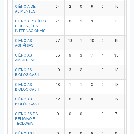
Planalto
CIÊNCIA DE
24
2
0
6
0
15
1
ALIMENTOS
CIÊNCIA POLÍTICA
24
0
1
3
0
15
5
E RELAÇÕES
INTERNACIONAIS
CIÊNCIAS
77
13
1
10
0
49
4
AGRÁRIAS I
CIÊNCIAS
56
9
3
7
1
35
1
AMBIENTAIS
CIÊNCIAS
19
3
2
1
0
13
0
BIOLÓGICAS I
CIÊNCIAS
18
1
1
3
0
13
0
BIOLÓGICAS II
CIÊNCIAS
12
0
0
0
0
12
0
BIOLÓGICAS III
CIÊNCIAS DA
9
0
0
1
0
7
1
RELIGIÃO E
TEOLOGIA
CIÊNCIAS E
0
0
0
0
0
0
0