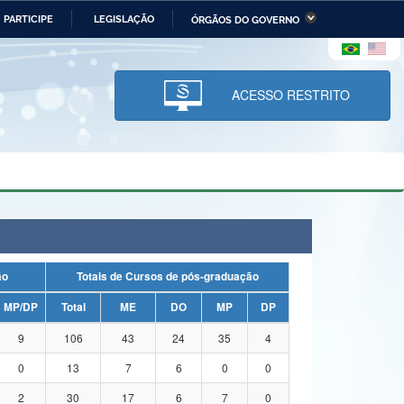
PARTICIPE
LEGISLAÇÃO
ÓRGÃOS DO GOVERNO
stério da Economia
Ministério da Infraestrutura
stério de Minas e Energia
Ministério da Ciência,
Tecnologia, Inovações e
ACESSO RESTRITO
Comunicações
tério da Mulher, da Família
Secretaria-Geral
s Direitos Humanos
lto
ação
Totais de Cursos de pós-graduação
MP/DP
Total
ME
DO
MP
DP
9
106
43
24
35
4
0
13
7
6
0
0
2
30
17
6
7
0