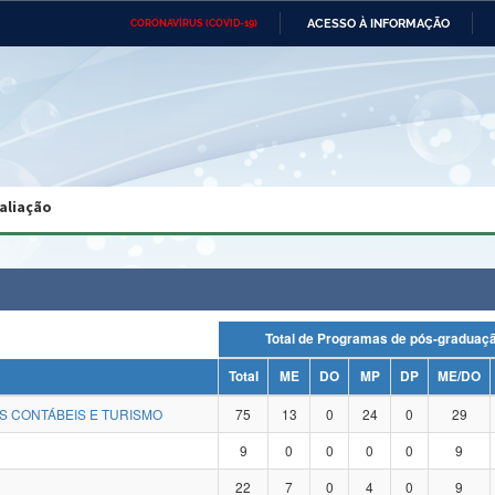
ACESSO À INFORMAÇÃO
CORONAVÍRUS (COVID-19)
Ministério da Defesa
Ministério das Relações
Mini
Exteriores
IR
PARA
O
CONTEÚDO
Ministério da Cidadania
Ministério da Saúde
Mini
Ministério do Desenvolvimento
Controladoria-Geral da União
Minis
Regional
e do
aliação
Advocacia-Geral da União
Banco Central do Brasil
Plana
Total de Programas de pós-gradu
Total
ME
DO
MP
DP
ME/DO
S CONTÁBEIS E TURISMO
75
13
0
24
0
29
9
0
0
0
0
9
22
7
0
4
0
9