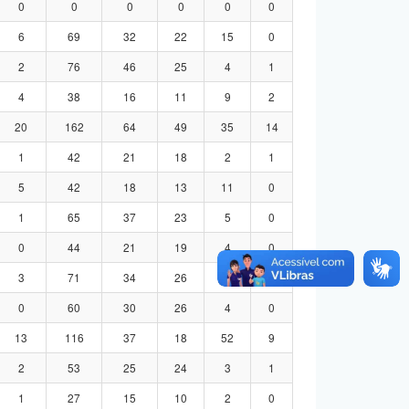
0
0
0
0
0
0
6
69
32
22
15
0
2
76
46
25
4
1
4
38
16
11
9
2
20
162
64
49
35
14
1
42
21
18
2
1
5
42
18
13
11
0
1
65
37
23
5
0
0
44
21
19
4
0
3
71
34
26
8
3
0
60
30
26
4
0
13
116
37
18
52
9
2
53
25
24
3
1
1
27
15
10
2
0