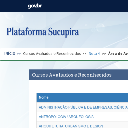
Casa Civil
Ministério da Justiça e
Segurança Pública
Ministério da Agricultura,
Ministério da Educação
Pecuária e Abastecimento
Ministério do Meio Ambiente
Ministério do Turismo
INÍCIO
Cursos Avaliados e Reconhecidos
Nota 4
Área de Av
Secretaria de Governo
Gabinete de Segurança
Institucional
Cursos Avaliados e Reconhecidos
Nome
ADMINISTRAÇÃO PÚBLICA E DE EMPRESAS, CIÊNCIA
ANTROPOLOGIA / ARQUEOLOGIA
ARQUITETURA, URBANISMO E DESIGN