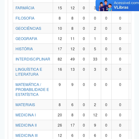
FARMÁCIA
15
12
0
3
0
0
0
FILOSOFIA
8
8
0
0
0
0
0
GEOCIÊNCIAS
10
8
0
2
0
0
0
GEOGRAFIA
12
11
0
1
0
0
0
HISTÓRIA
17
12
0
5
0
0
0
INTERDISCIPLINAR
82
49
0
33
0
0
0
LINGUÍSTICA E
16
13
0
3
0
0
0
LITERATURA
MATEMÁTICA /
9
9
0
0
0
0
0
PROBABILIDADE E
ESTATÍSTICA
MATERIAIS
8
6
0
2
0
0
0
MEDICINA I
20
8
0
12
0
0
0
MEDICINA II
26
17
0
9
0
0
0
MEDICINA III
12
6
0
6
0
0
0