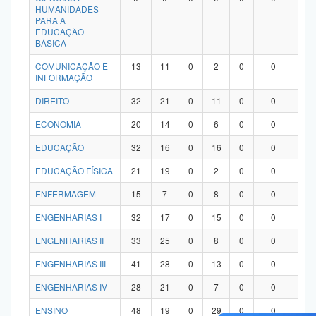
HUMANIDADES
PARA A
EDUCAÇÃO
BÁSICA
COMUNICAÇÃO E
13
11
0
2
0
0
0
INFORMAÇÃO
DIREITO
32
21
0
11
0
0
0
ECONOMIA
20
14
0
6
0
0
0
EDUCAÇÃO
32
16
0
16
0
0
0
EDUCAÇÃO FÍSICA
21
19
0
2
0
0
0
ENFERMAGEM
15
7
0
8
0
0
0
ENGENHARIAS I
32
17
0
15
0
0
0
ENGENHARIAS II
33
25
0
8
0
0
0
ENGENHARIAS III
41
28
0
13
0
0
0
ENGENHARIAS IV
28
21
0
7
0
0
0
ENSINO
48
19
0
29
0
0
0