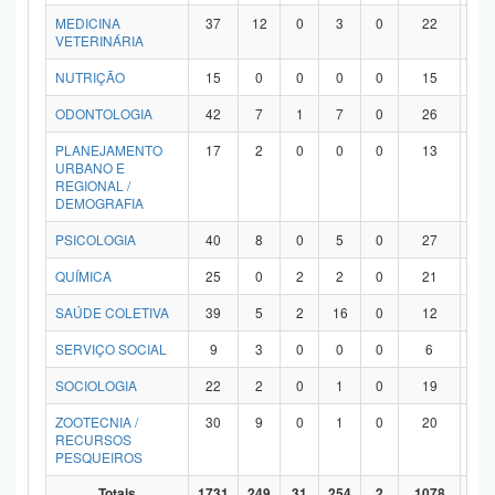
MEDICINA
37
12
0
3
0
22
0
VETERINÁRIA
NUTRIÇÃO
15
0
0
0
0
15
0
ODONTOLOGIA
42
7
1
7
0
26
1
PLANEJAMENTO
17
2
0
0
0
13
2
URBANO E
REGIONAL /
DEMOGRAFIA
PSICOLOGIA
40
8
0
5
0
27
0
QUÍMICA
25
0
2
2
0
21
0
SAÚDE COLETIVA
39
5
2
16
0
12
4
SERVIÇO SOCIAL
9
3
0
0
0
6
0
SOCIOLOGIA
22
2
0
1
0
19
0
ZOOTECNIA /
30
9
0
1
0
20
0
RECURSOS
PESQUEIROS
Totais
1731
249
31
254
2
1078
11