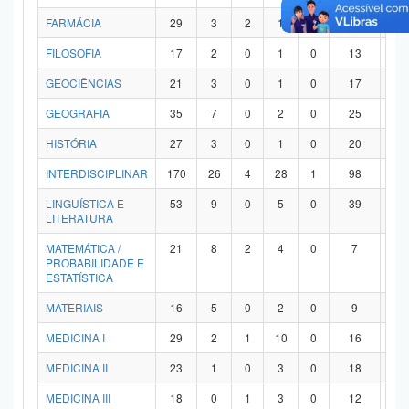
FARMÁCIA
29
3
2
1
0
21
2
FILOSOFIA
17
2
0
1
0
13
1
GEOCIÊNCIAS
21
3
0
1
0
17
0
GEOGRAFIA
35
7
0
2
0
25
1
HISTÓRIA
27
3
0
1
0
20
3
INTERDISCIPLINAR
170
26
4
28
1
98
1
LINGUÍSTICA E
53
9
0
5
0
39
0
LITERATURA
MATEMÁTICA /
21
8
2
4
0
7
0
PROBABILIDADE E
ESTATÍSTICA
MATERIAIS
16
5
0
2
0
9
0
MEDICINA I
29
2
1
10
0
16
0
MEDICINA II
23
1
0
3
0
18
1
MEDICINA III
18
0
1
3
0
12
2