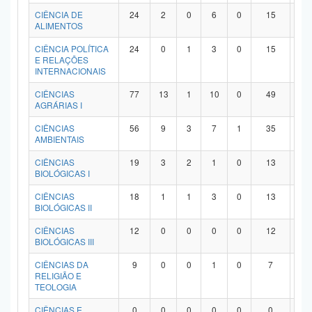
Planalto
CIÊNCIA DE
24
2
0
6
0
15
1
ALIMENTOS
CIÊNCIA POLÍTICA
24
0
1
3
0
15
5
E RELAÇÕES
INTERNACIONAIS
CIÊNCIAS
77
13
1
10
0
49
4
AGRÁRIAS I
CIÊNCIAS
56
9
3
7
1
35
1
AMBIENTAIS
CIÊNCIAS
19
3
2
1
0
13
0
BIOLÓGICAS I
CIÊNCIAS
18
1
1
3
0
13
0
BIOLÓGICAS II
CIÊNCIAS
12
0
0
0
0
12
0
BIOLÓGICAS III
CIÊNCIAS DA
9
0
0
1
0
7
1
RELIGIÃO E
TEOLOGIA
CIÊNCIAS E
0
0
0
0
0
0
0