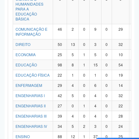
HUMANIDADES
PARA A
EDUCAÇÃO
BÁSICA
COMUNICAÇÃO E
46
2
0
9
0
29
6
INFORMAÇÃO
DIREITO
50
13
0
3
0
32
2
ECONOMIA
25
5
1
5
0
10
4
EDUCAÇÃO
98
8
1
15
0
54
2
EDUCAÇÃO FÍSICA
22
1
0
1
0
19
1
ENFERMAGEM
29
4
0
6
0
14
5
ENGENHARIAS I
42
5
0
4
0
32
1
ENGENHARIAS II
27
0
1
4
0
22
0
ENGENHARIAS III
39
4
0
4
0
28
3
ENGENHARIAS IV
34
5
2
3
0
24
0
ENSINO
88
12
1
37
0
25
1