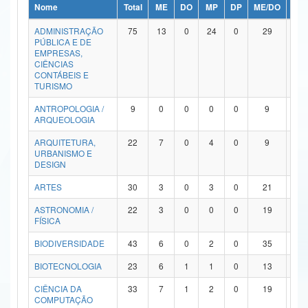
Nome
Total
ME
DO
MP
DP
ME/DO
MP/
Ministério da Ciência, Tecnologia, Inovações e Comunicações
ADMINISTRAÇÃO
75
13
0
24
0
29
9
PÚBLICA E DE
Ministério do Meio Ambiente
EMPRESAS,
CIÊNCIAS
Ministério do Turismo
CONTÁBEIS E
TURISMO
Ministério do Desenvolvimento Regional
ANTROPOLOGIA /
9
0
0
0
0
9
0
ARQUEOLOGIA
Controladoria-Geral da União
ARQUITETURA,
22
7
0
4
0
9
2
URBANISMO E
Ministério da Mulher, da Família e dos Direitos Humanos
DESIGN
Secretaria-Geral
ARTES
30
3
0
3
0
21
3
ASTRONOMIA /
22
3
0
0
0
19
0
Secretaria de Governo
FÍSICA
Gabinete de Segurança Institucional
BIODIVERSIDADE
43
6
0
2
0
35
0
Advocacia-Geral da União
BIOTECNOLOGIA
23
6
1
1
0
13
2
CIÊNCIA DA
33
7
1
2
0
19
4
Banco Central do Brasil
COMPUTAÇÃO