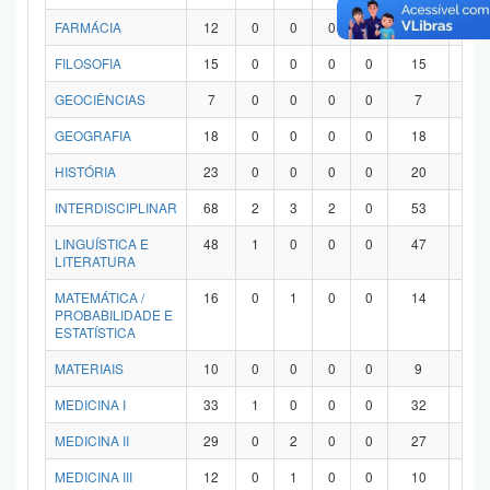
FARMÁCIA
12
0
0
0
0
12
0
FILOSOFIA
15
0
0
0
0
15
0
GEOCIÊNCIAS
7
0
0
0
0
7
0
GEOGRAFIA
18
0
0
0
0
18
0
HISTÓRIA
23
0
0
0
0
20
3
INTERDISCIPLINAR
68
2
3
2
0
53
8
LINGUÍSTICA E
48
1
0
0
0
47
0
LITERATURA
MATEMÁTICA /
16
0
1
0
0
14
1
PROBABILIDADE E
ESTATÍSTICA
MATERIAIS
10
0
0
0
0
9
1
MEDICINA I
33
1
0
0
0
32
0
MEDICINA II
29
0
2
0
0
27
0
MEDICINA III
12
0
1
0
0
10
1