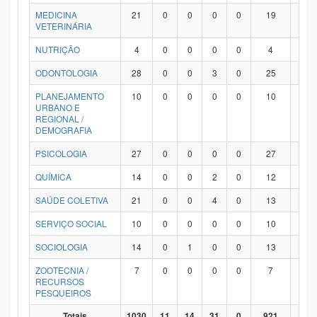
MEDICINA
21
0
0
0
0
19
2
VETERINÁRIA
NUTRIÇÃO
4
0
0
0
0
4
0
ODONTOLOGIA
28
0
0
3
0
25
0
PLANEJAMENTO
10
0
0
0
0
10
0
URBANO E
REGIONAL /
DEMOGRAFIA
PSICOLOGIA
27
0
0
0
0
27
0
QUÍMICA
14
0
0
2
0
12
0
SAÚDE COLETIVA
21
0
0
4
0
13
4
SERVIÇO SOCIAL
10
0
0
0
0
10
0
SOCIOLOGIA
14
0
1
0
0
13
0
ZOOTECNIA /
7
0
0
0
0
7
0
RECURSOS
PESQUEIROS
Totais
1030
11
14
31
0
921
53