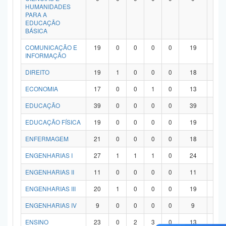
HUMANIDADES
PARA A
EDUCAÇÃO
BÁSICA
COMUNICAÇÃO E
19
0
0
0
0
19
0
INFORMAÇÃO
DIREITO
19
1
0
0
0
18
0
ECONOMIA
17
0
0
1
0
13
3
EDUCAÇÃO
39
0
0
0
0
39
0
EDUCAÇÃO FÍSICA
19
0
0
0
0
19
0
ENFERMAGEM
21
0
0
0
0
18
3
ENGENHARIAS I
27
1
1
1
0
24
0
ENGENHARIAS II
11
0
0
0
0
11
0
ENGENHARIAS III
20
1
0
0
0
19
0
ENGENHARIAS IV
9
0
0
0
0
9
0
ENSINO
23
0
2
3
0
13
5