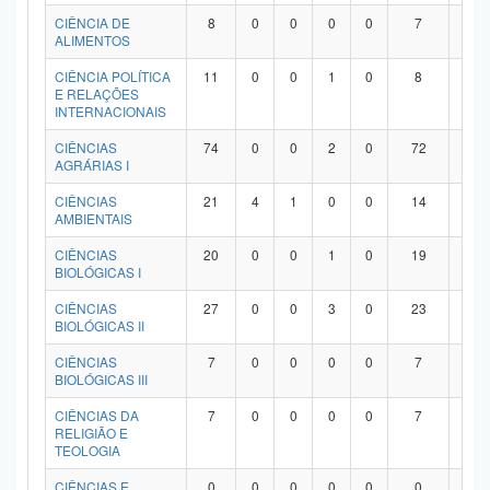
Planalto
CIÊNCIA DE
8
0
0
0
0
7
1
ALIMENTOS
CIÊNCIA POLÍTICA
11
0
0
1
0
8
2
E RELAÇÕES
INTERNACIONAIS
CIÊNCIAS
74
0
0
2
0
72
0
AGRÁRIAS I
CIÊNCIAS
21
4
1
0
0
14
2
AMBIENTAIS
CIÊNCIAS
20
0
0
1
0
19
0
BIOLÓGICAS I
CIÊNCIAS
27
0
0
3
0
23
1
BIOLÓGICAS II
CIÊNCIAS
7
0
0
0
0
7
0
BIOLÓGICAS III
CIÊNCIAS DA
7
0
0
0
0
7
0
RELIGIÃO E
TEOLOGIA
CIÊNCIAS E
0
0
0
0
0
0
0