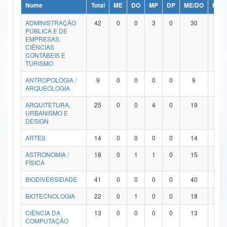
Nome
Total
ME
DO
MP
DP
ME/DO
MP/
Ministério da Ciência, Tecnologia, Inovações e Comunicações
ADMINISTRAÇÃO
42
0
0
3
0
30
9
PÚBLICA E DE
Ministério do Meio Ambiente
EMPRESAS,
CIÊNCIAS
Ministério do Turismo
CONTÁBEIS E
TURISMO
Ministério do Desenvolvimento Regional
ANTROPOLOGIA /
9
0
0
0
0
9
0
ARQUEOLOGIA
Controladoria-Geral da União
ARQUITETURA,
25
0
0
4
0
19
2
URBANISMO E
Ministério da Mulher, da Família e dos Direitos Humanos
DESIGN
Secretaria-Geral
ARTES
14
0
0
0
0
14
0
ASTRONOMIA /
18
0
1
1
0
15
1
Secretaria de Governo
FÍSICA
Gabinete de Segurança Institucional
BIODIVERSIDADE
41
0
0
0
0
40
1
Advocacia-Geral da União
BIOTECNOLOGIA
22
0
1
0
0
18
3
CIÊNCIA DA
13
0
0
0
0
13
0
Banco Central do Brasil
COMPUTAÇÃO