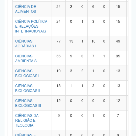
Planalto
CIÊNCIA DE
24
2
0
6
0
15
1
ALIMENTOS
CIÊNCIA POLÍTICA
24
0
1
3
0
15
5
E RELAÇÕES
INTERNACIONAIS
CIÊNCIAS
77
13
1
10
0
49
4
AGRÁRIAS I
CIÊNCIAS
56
9
3
7
1
35
1
AMBIENTAIS
CIÊNCIAS
19
3
2
1
0
13
0
BIOLÓGICAS I
CIÊNCIAS
18
1
1
3
0
13
0
BIOLÓGICAS II
CIÊNCIAS
12
0
0
0
0
12
0
BIOLÓGICAS III
CIÊNCIAS DA
9
0
0
1
0
7
1
RELIGIÃO E
TEOLOGIA
CIÊNCIAS E
0
0
0
0
0
0
0