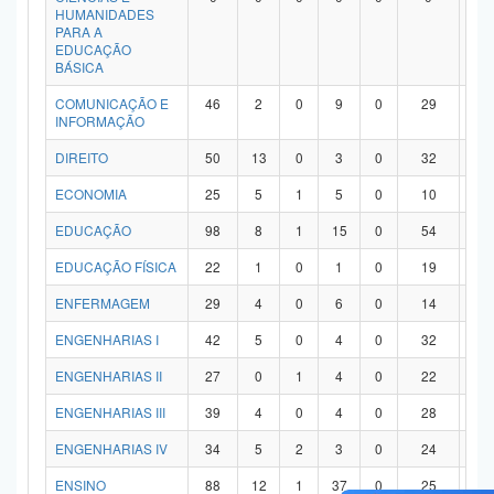
HUMANIDADES
PARA A
EDUCAÇÃO
BÁSICA
COMUNICAÇÃO E
46
2
0
9
0
29
6
INFORMAÇÃO
DIREITO
50
13
0
3
0
32
2
ECONOMIA
25
5
1
5
0
10
4
EDUCAÇÃO
98
8
1
15
0
54
2
EDUCAÇÃO FÍSICA
22
1
0
1
0
19
1
ENFERMAGEM
29
4
0
6
0
14
5
ENGENHARIAS I
42
5
0
4
0
32
1
ENGENHARIAS II
27
0
1
4
0
22
0
ENGENHARIAS III
39
4
0
4
0
28
3
ENGENHARIAS IV
34
5
2
3
0
24
0
ENSINO
88
12
1
37
0
25
1