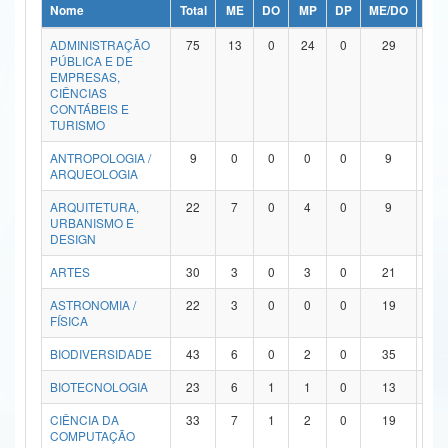
Nome
Total
ME
DO
MP
DP
ME/DO
MP/
Ministério da Ciência, Tecnologia, Inovações e Comunicações
ADMINISTRAÇÃO
75
13
0
24
0
29
9
PÚBLICA E DE
Ministério do Meio Ambiente
EMPRESAS,
CIÊNCIAS
Ministério do Turismo
CONTÁBEIS E
TURISMO
Ministério do Desenvolvimento Regional
ANTROPOLOGIA /
9
0
0
0
0
9
0
ARQUEOLOGIA
Controladoria-Geral da União
ARQUITETURA,
22
7
0
4
0
9
2
URBANISMO E
Ministério da Mulher, da Família e dos Direitos Humanos
DESIGN
Secretaria-Geral
ARTES
30
3
0
3
0
21
3
ASTRONOMIA /
22
3
0
0
0
19
0
Secretaria de Governo
FÍSICA
Gabinete de Segurança Institucional
BIODIVERSIDADE
43
6
0
2
0
35
0
Advocacia-Geral da União
BIOTECNOLOGIA
23
6
1
1
0
13
2
CIÊNCIA DA
33
7
1
2
0
19
4
Banco Central do Brasil
COMPUTAÇÃO