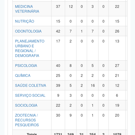
MEDICINA
37
12
0
3
0
22
0
VETERINÁRIA
NUTRIÇÃO
15
0
0
0
0
15
0
ODONTOLOGIA
42
7
1
7
0
26
1
PLANEJAMENTO
17
2
0
0
0
13
2
URBANO E
REGIONAL /
DEMOGRAFIA
PSICOLOGIA
40
8
0
5
0
27
0
QUÍMICA
25
0
2
2
0
21
0
SAÚDE COLETIVA
39
5
2
16
0
12
4
SERVIÇO SOCIAL
9
3
0
0
0
6
0
SOCIOLOGIA
22
2
0
1
0
19
0
ZOOTECNIA /
30
9
0
1
0
20
0
RECURSOS
PESQUEIROS
Totais
1731
249
31
254
2
1078
11