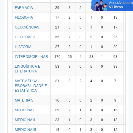
FARMÁCIA
29
3
2
1
0
21
2
FILOSOFIA
17
2
0
1
0
13
1
GEOCIÊNCIAS
21
3
0
1
0
17
0
GEOGRAFIA
35
7
0
2
0
25
1
HISTÓRIA
27
3
0
1
0
20
3
INTERDISCIPLINAR
170
26
4
28
1
98
1
LINGUÍSTICA E
53
9
0
5
0
39
0
LITERATURA
MATEMÁTICA /
21
8
2
4
0
7
0
PROBABILIDADE E
ESTATÍSTICA
MATERIAIS
16
5
0
2
0
9
0
MEDICINA I
29
2
1
10
0
16
0
MEDICINA II
23
1
0
3
0
18
1
MEDICINA III
18
0
1
3
0
12
2