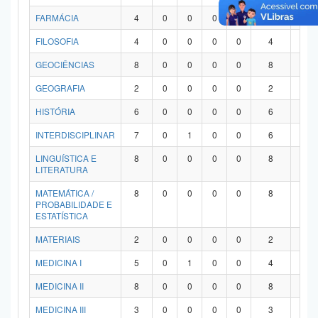
FARMÁCIA
4
0
0
0
0
4
0
FILOSOFIA
4
0
0
0
0
4
0
GEOCIÊNCIAS
8
0
0
0
0
8
0
GEOGRAFIA
2
0
0
0
0
2
0
HISTÓRIA
6
0
0
0
0
6
0
INTERDISCIPLINAR
7
0
1
0
0
6
0
LINGUÍSTICA E
8
0
0
0
0
8
0
LITERATURA
MATEMÁTICA /
8
0
0
0
0
8
0
PROBABILIDADE E
ESTATÍSTICA
MATERIAIS
2
0
0
0
0
2
0
MEDICINA I
5
0
1
0
0
4
0
MEDICINA II
8
0
0
0
0
8
0
MEDICINA III
3
0
0
0
0
3
0