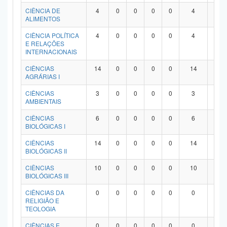
Planalto
CIÊNCIA DE
4
0
0
0
0
4
0
ALIMENTOS
CIÊNCIA POLÍTICA
4
0
0
0
0
4
0
E RELAÇÕES
INTERNACIONAIS
CIÊNCIAS
14
0
0
0
0
14
0
AGRÁRIAS I
CIÊNCIAS
3
0
0
0
0
3
0
AMBIENTAIS
CIÊNCIAS
6
0
0
0
0
6
0
BIOLÓGICAS I
CIÊNCIAS
14
0
0
0
0
14
0
BIOLÓGICAS II
CIÊNCIAS
10
0
0
0
0
10
0
BIOLÓGICAS III
CIÊNCIAS DA
0
0
0
0
0
0
0
RELIGIÃO E
TEOLOGIA
CIÊNCIAS E
0
0
0
0
0
0
0