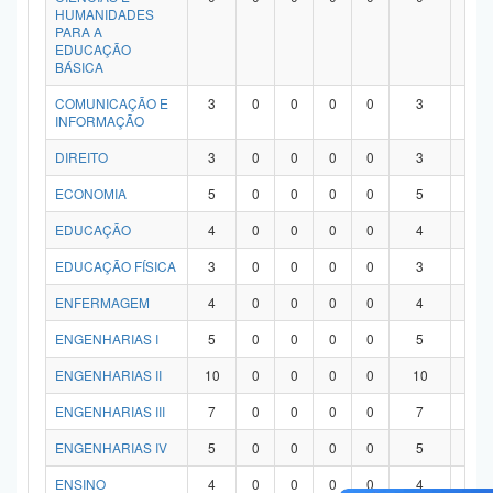
HUMANIDADES
PARA A
EDUCAÇÃO
BÁSICA
COMUNICAÇÃO E
3
0
0
0
0
3
0
INFORMAÇÃO
DIREITO
3
0
0
0
0
3
0
ECONOMIA
5
0
0
0
0
5
0
EDUCAÇÃO
4
0
0
0
0
4
0
EDUCAÇÃO FÍSICA
3
0
0
0
0
3
0
ENFERMAGEM
4
0
0
0
0
4
0
ENGENHARIAS I
5
0
0
0
0
5
0
ENGENHARIAS II
10
0
0
0
0
10
0
ENGENHARIAS III
7
0
0
0
0
7
0
ENGENHARIAS IV
5
0
0
0
0
5
0
ENSINO
4
0
0
0
0
4
0