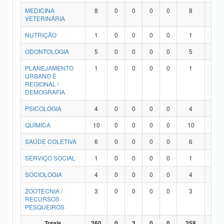
MEDICINA
8
0
0
0
0
8
0
VETERINÁRIA
NUTRIÇÃO
1
0
0
0
0
1
0
ODONTOLOGIA
5
0
0
0
0
5
0
PLANEJAMENTO
1
0
0
0
0
1
0
URBANO E
REGIONAL /
DEMOGRAFIA
PSICOLOGIA
4
0
0
0
0
4
0
QUÍMICA
10
0
0
0
0
10
0
SAÚDE COLETIVA
6
0
0
0
0
6
0
SERVIÇO SOCIAL
1
0
0
0
0
1
0
SOCIOLOGIA
4
0
0
0
0
4
0
ZOOTECNIA /
3
0
0
0
0
3
0
RECURSOS
PESQUEIROS
Totais
260
0
2
0
0
258
0