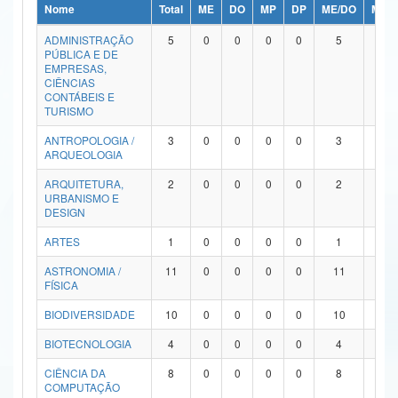
Nome
Total
ME
DO
MP
DP
ME/DO
MP/
Ministério da Ciência, Tecnologia, Inovações e Comunicações
ADMINISTRAÇÃO
5
0
0
0
0
5
0
PÚBLICA E DE
Ministério do Meio Ambiente
EMPRESAS,
CIÊNCIAS
Ministério do Turismo
CONTÁBEIS E
TURISMO
Ministério do Desenvolvimento Regional
ANTROPOLOGIA /
3
0
0
0
0
3
0
ARQUEOLOGIA
Controladoria-Geral da União
ARQUITETURA,
2
0
0
0
0
2
0
URBANISMO E
Ministério da Mulher, da Família e dos Direitos Humanos
DESIGN
Secretaria-Geral
ARTES
1
0
0
0
0
1
0
ASTRONOMIA /
11
0
0
0
0
11
0
Secretaria de Governo
FÍSICA
Gabinete de Segurança Institucional
BIODIVERSIDADE
10
0
0
0
0
10
0
Advocacia-Geral da União
BIOTECNOLOGIA
4
0
0
0
0
4
0
CIÊNCIA DA
8
0
0
0
0
8
0
Banco Central do Brasil
COMPUTAÇÃO