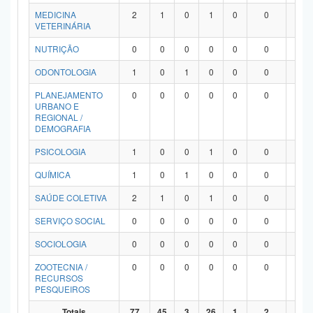
MEDICINA
2
1
0
1
0
0
0
VETERINÁRIA
NUTRIÇÃO
0
0
0
0
0
0
0
ODONTOLOGIA
1
0
1
0
0
0
0
PLANEJAMENTO
0
0
0
0
0
0
0
URBANO E
REGIONAL /
DEMOGRAFIA
PSICOLOGIA
1
0
0
1
0
0
0
QUÍMICA
1
0
1
0
0
0
0
SAÚDE COLETIVA
2
1
0
1
0
0
0
SERVIÇO SOCIAL
0
0
0
0
0
0
0
SOCIOLOGIA
0
0
0
0
0
0
0
ZOOTECNIA /
0
0
0
0
0
0
0
RECURSOS
PESQUEIROS
Totais
77
45
3
26
1
2
0