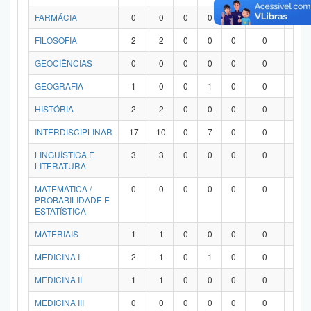
FARMÁCIA
0
0
0
0
0
0
0
FILOSOFIA
2
2
0
0
0
0
0
GEOCIÊNCIAS
0
0
0
0
0
0
0
GEOGRAFIA
1
0
0
1
0
0
0
HISTÓRIA
2
2
0
0
0
0
0
INTERDISCIPLINAR
17
10
0
7
0
0
0
LINGUÍSTICA E
3
3
0
0
0
0
0
LITERATURA
MATEMÁTICA /
0
0
0
0
0
0
0
PROBABILIDADE E
ESTATÍSTICA
MATERIAIS
1
1
0
0
0
0
0
MEDICINA I
2
1
0
1
0
0
0
MEDICINA II
1
1
0
0
0
0
0
MEDICINA III
0
0
0
0
0
0
0