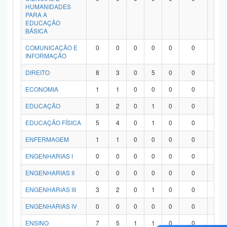
HUMANIDADES
PARA A
EDUCAÇÃO
BÁSICA
COMUNICAÇÃO E
0
0
0
0
0
0
0
INFORMAÇÃO
DIREITO
8
3
0
5
0
0
0
ECONOMIA
1
1
0
0
0
0
0
EDUCAÇÃO
3
2
0
1
0
0
0
EDUCAÇÃO FÍSICA
5
4
0
1
0
0
0
ENFERMAGEM
1
1
0
0
0
0
0
ENGENHARIAS I
0
0
0
0
0
0
0
ENGENHARIAS II
0
0
0
0
0
0
0
ENGENHARIAS III
3
2
0
1
0
0
0
ENGENHARIAS IV
0
0
0
0
0
0
0
ENSINO
7
5
1
1
0
0
0