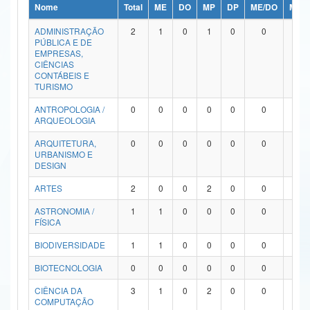
Nome
Total
ME
DO
MP
DP
ME/DO
MP/
Ministério da Ciência, Tecnologia, Inovações e Comunicações
ADMINISTRAÇÃO
2
1
0
1
0
0
0
PÚBLICA E DE
Ministério do Meio Ambiente
EMPRESAS,
CIÊNCIAS
Ministério do Turismo
CONTÁBEIS E
TURISMO
Ministério do Desenvolvimento Regional
ANTROPOLOGIA /
0
0
0
0
0
0
0
ARQUEOLOGIA
Controladoria-Geral da União
ARQUITETURA,
0
0
0
0
0
0
0
URBANISMO E
Ministério da Mulher, da Família e dos Direitos Humanos
DESIGN
Secretaria-Geral
ARTES
2
0
0
2
0
0
0
ASTRONOMIA /
1
1
0
0
0
0
0
Secretaria de Governo
FÍSICA
Gabinete de Segurança Institucional
BIODIVERSIDADE
1
1
0
0
0
0
0
Advocacia-Geral da União
BIOTECNOLOGIA
0
0
0
0
0
0
0
CIÊNCIA DA
3
1
0
2
0
0
0
Banco Central do Brasil
COMPUTAÇÃO