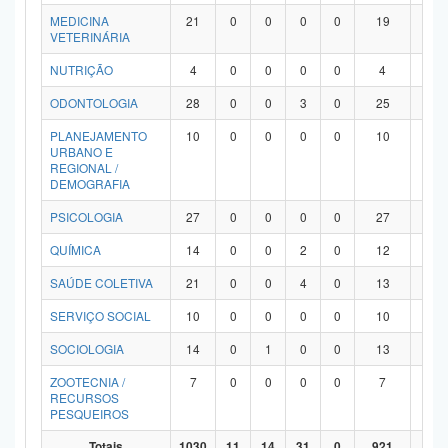
MEDICINA
21
0
0
0
0
19
2
VETERINÁRIA
NUTRIÇÃO
4
0
0
0
0
4
0
ODONTOLOGIA
28
0
0
3
0
25
0
PLANEJAMENTO
10
0
0
0
0
10
0
URBANO E
REGIONAL /
DEMOGRAFIA
PSICOLOGIA
27
0
0
0
0
27
0
QUÍMICA
14
0
0
2
0
12
0
SAÚDE COLETIVA
21
0
0
4
0
13
4
SERVIÇO SOCIAL
10
0
0
0
0
10
0
SOCIOLOGIA
14
0
1
0
0
13
0
ZOOTECNIA /
7
0
0
0
0
7
0
RECURSOS
PESQUEIROS
Totais
1030
11
14
31
0
921
53