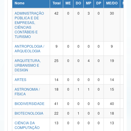
Nome
Total
ME
DO
MP
DP
ME/DO
MP/
Ministério da Ciência, Tecnologia, Inovações e Comunicações
ADMINISTRAÇÃO
42
0
0
3
0
30
9
PÚBLICA E DE
Ministério do Meio Ambiente
EMPRESAS,
CIÊNCIAS
Ministério do Turismo
CONTÁBEIS E
TURISMO
Ministério do Desenvolvimento Regional
ANTROPOLOGIA /
9
0
0
0
0
9
0
ARQUEOLOGIA
Controladoria-Geral da União
ARQUITETURA,
25
0
0
4
0
19
2
URBANISMO E
Ministério da Mulher, da Família e dos Direitos Humanos
DESIGN
Secretaria-Geral
ARTES
14
0
0
0
0
14
0
ASTRONOMIA /
18
0
1
1
0
15
1
Secretaria de Governo
FÍSICA
Gabinete de Segurança Institucional
BIODIVERSIDADE
41
0
0
0
0
40
1
Advocacia-Geral da União
BIOTECNOLOGIA
22
0
1
0
0
18
3
CIÊNCIA DA
13
0
0
0
0
13
0
Banco Central do Brasil
COMPUTAÇÃO