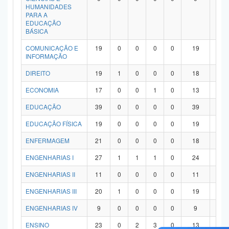
HUMANIDADES
PARA A
EDUCAÇÃO
BÁSICA
COMUNICAÇÃO E
19
0
0
0
0
19
0
INFORMAÇÃO
DIREITO
19
1
0
0
0
18
0
ECONOMIA
17
0
0
1
0
13
3
EDUCAÇÃO
39
0
0
0
0
39
0
EDUCAÇÃO FÍSICA
19
0
0
0
0
19
0
ENFERMAGEM
21
0
0
0
0
18
3
ENGENHARIAS I
27
1
1
1
0
24
0
ENGENHARIAS II
11
0
0
0
0
11
0
ENGENHARIAS III
20
1
0
0
0
19
0
ENGENHARIAS IV
9
0
0
0
0
9
0
ENSINO
23
0
2
3
0
13
5