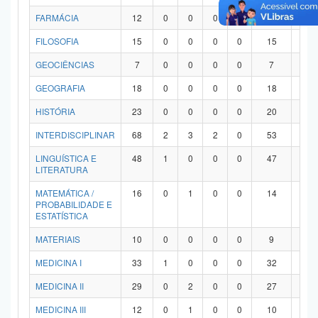
FARMÁCIA
12
0
0
0
0
12
0
FILOSOFIA
15
0
0
0
0
15
0
GEOCIÊNCIAS
7
0
0
0
0
7
0
GEOGRAFIA
18
0
0
0
0
18
0
HISTÓRIA
23
0
0
0
0
20
3
INTERDISCIPLINAR
68
2
3
2
0
53
8
LINGUÍSTICA E
48
1
0
0
0
47
0
LITERATURA
MATEMÁTICA /
16
0
1
0
0
14
1
PROBABILIDADE E
ESTATÍSTICA
MATERIAIS
10
0
0
0
0
9
1
MEDICINA I
33
1
0
0
0
32
0
MEDICINA II
29
0
2
0
0
27
0
MEDICINA III
12
0
1
0
0
10
1