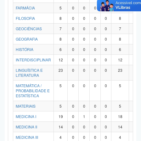
FARMÁCIA
5
0
0
0
0
5
0
FILOSOFIA
8
0
0
0
0
8
0
GEOCIÊNCIAS
7
0
0
0
0
7
0
GEOGRAFIA
8
0
0
0
0
8
0
HISTÓRIA
6
0
0
0
0
6
0
INTERDISCIPLINAR
12
0
0
0
0
12
0
LINGUÍSTICA E
23
0
0
0
0
23
0
LITERATURA
MATEMÁTICA /
5
0
0
0
0
5
0
PROBABILIDADE E
ESTATÍSTICA
MATERIAIS
5
0
0
0
0
5
0
MEDICINA I
19
0
1
0
0
18
0
MEDICINA II
14
0
0
0
0
14
0
MEDICINA III
4
0
0
0
0
4
0