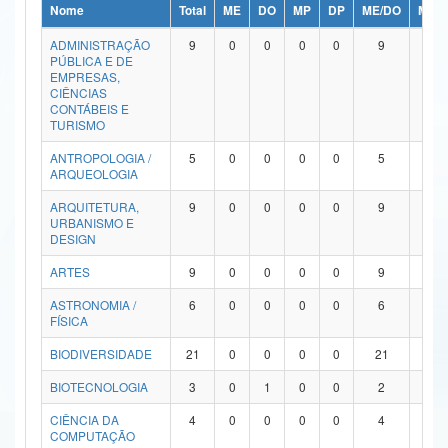
Nome
Total
ME
DO
MP
DP
ME/DO
MP/
Ministério da Ciência, Tecnologia, Inovações e Comunicações
ADMINISTRAÇÃO
9
0
0
0
0
9
0
PÚBLICA E DE
Ministério do Meio Ambiente
EMPRESAS,
CIÊNCIAS
Ministério do Turismo
CONTÁBEIS E
TURISMO
Ministério do Desenvolvimento Regional
ANTROPOLOGIA /
5
0
0
0
0
5
0
ARQUEOLOGIA
Controladoria-Geral da União
ARQUITETURA,
9
0
0
0
0
9
0
URBANISMO E
Ministério da Mulher, da Família e dos Direitos Humanos
DESIGN
Secretaria-Geral
ARTES
9
0
0
0
0
9
0
ASTRONOMIA /
6
0
0
0
0
6
0
Secretaria de Governo
FÍSICA
Gabinete de Segurança Institucional
BIODIVERSIDADE
21
0
0
0
0
21
0
Advocacia-Geral da União
BIOTECNOLOGIA
3
0
1
0
0
2
0
CIÊNCIA DA
4
0
0
0
0
4
0
Banco Central do Brasil
COMPUTAÇÃO