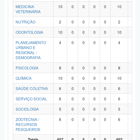
MEDICINA
10
0
0
0
0
10
0
VETERINÁRIA
NUTRIÇÃO
2
0
0
0
0
2
0
ODONTOLOGIA
10
0
0
0
0
10
0
PLANEJAMENTO
4
0
0
0
0
4
0
URBANO E
REGIONAL /
DEMOGRAFIA
PSICOLOGIA
8
0
0
0
0
8
0
QUÍMICA
10
0
0
0
0
10
0
SAÚDE COLETIVA
6
0
0
0
0
6
0
SERVIÇO SOCIAL
6
0
0
0
0
6
0
SOCIOLOGIA
5
0
0
0
0
5
0
ZOOTECNIA /
6
0
0
0
0
6
0
RECURSOS
PESQUEIROS
Totais
407
0
5
0
0
402
0