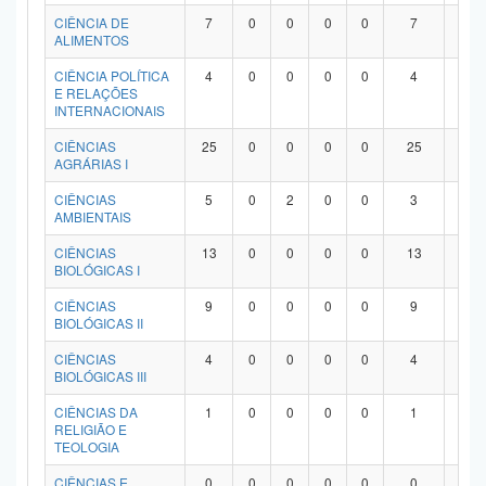
Planalto
CIÊNCIA DE
7
0
0
0
0
7
0
ALIMENTOS
CIÊNCIA POLÍTICA
4
0
0
0
0
4
0
E RELAÇÕES
INTERNACIONAIS
CIÊNCIAS
25
0
0
0
0
25
0
AGRÁRIAS I
CIÊNCIAS
5
0
2
0
0
3
0
AMBIENTAIS
CIÊNCIAS
13
0
0
0
0
13
0
BIOLÓGICAS I
CIÊNCIAS
9
0
0
0
0
9
0
BIOLÓGICAS II
CIÊNCIAS
4
0
0
0
0
4
0
BIOLÓGICAS III
CIÊNCIAS DA
1
0
0
0
0
1
0
RELIGIÃO E
TEOLOGIA
CIÊNCIAS E
0
0
0
0
0
0
0