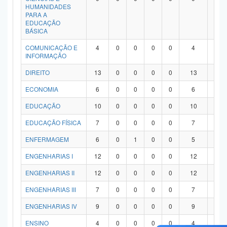
HUMANIDADES
PARA A
EDUCAÇÃO
BÁSICA
COMUNICAÇÃO E
4
0
0
0
0
4
0
INFORMAÇÃO
DIREITO
13
0
0
0
0
13
0
ECONOMIA
6
0
0
0
0
6
0
EDUCAÇÃO
10
0
0
0
0
10
0
EDUCAÇÃO FÍSICA
7
0
0
0
0
7
0
ENFERMAGEM
6
0
1
0
0
5
0
ENGENHARIAS I
12
0
0
0
0
12
0
ENGENHARIAS II
12
0
0
0
0
12
0
ENGENHARIAS III
7
0
0
0
0
7
0
ENGENHARIAS IV
9
0
0
0
0
9
0
ENSINO
4
0
0
0
0
4
0