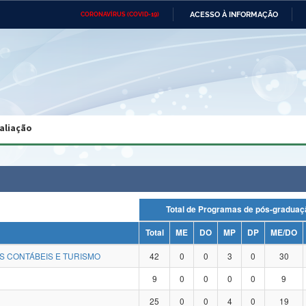
ACESSO À INFORMAÇÃO
CORONAVÍRUS (COVID-19)
Ministério da Defesa
Ministério das Relações
Mini
Exteriores
IR
PARA
O
CONTEÚDO
Ministério da Cidadania
Ministério da Saúde
Mini
Ministério do Desenvolvimento
Controladoria-Geral da União
Minis
Regional
e do
aliação
Advocacia-Geral da União
Banco Central do Brasil
Plana
Total de Programas de pós-grad
Total
ME
DO
MP
DP
ME/DO
S CONTÁBEIS E TURISMO
42
0
0
3
0
30
9
0
0
0
0
9
25
0
0
4
0
19