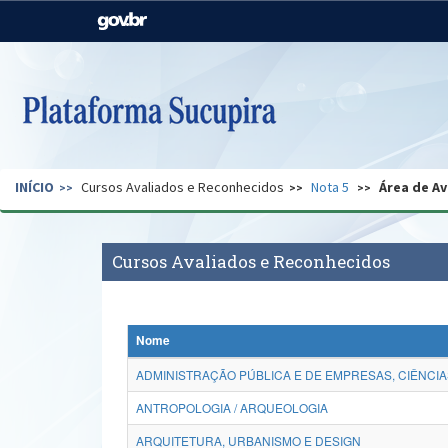
Casa Civil
Ministério da Justiça e
Segurança Pública
Ministério da Agricultura,
Ministério da Educação
Pecuária e Abastecimento
Ministério do Meio Ambiente
Ministério do Turismo
INÍCIO
Cursos Avaliados e Reconhecidos
Nota 5
Área de Av
Secretaria de Governo
Gabinete de Segurança
Institucional
Cursos Avaliados e Reconhecidos
Nome
ADMINISTRAÇÃO PÚBLICA E DE EMPRESAS, CIÊNCIA
ANTROPOLOGIA / ARQUEOLOGIA
ARQUITETURA, URBANISMO E DESIGN