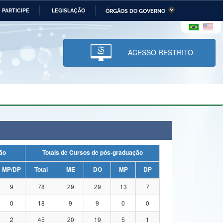
PARTICIPE
LEGISLAÇÃO
ÓRGÃOS DO GOVERNO
stério da Economia
Ministério da Infraestrutura
stério de Minas e Energia
Ministério da Ciência,
Tecnologia, Inovações e
ACESSO RESTRITO
Comunicações
tério da Mulher, da Família
Secretaria-Geral
s Direitos Humanos
lto
uação
Totais de Cursos de pós-graduação
MP/DP
Total
ME
DO
MP
DP
9
78
29
29
13
7
0
18
9
9
0
0
2
45
20
19
5
1