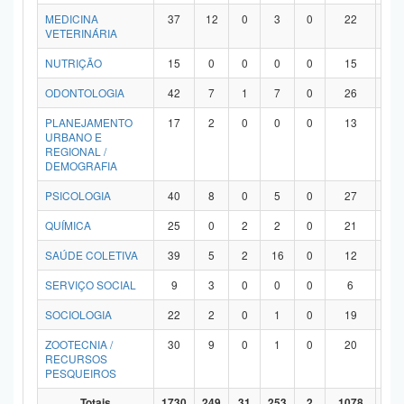
MEDICINA
37
12
0
3
0
22
0
VETERINÁRIA
NUTRIÇÃO
15
0
0
0
0
15
0
ODONTOLOGIA
42
7
1
7
0
26
1
PLANEJAMENTO
17
2
0
0
0
13
2
URBANO E
REGIONAL /
DEMOGRAFIA
PSICOLOGIA
40
8
0
5
0
27
0
QUÍMICA
25
0
2
2
0
21
0
SAÚDE COLETIVA
39
5
2
16
0
12
4
SERVIÇO SOCIAL
9
3
0
0
0
6
0
SOCIOLOGIA
22
2
0
1
0
19
0
ZOOTECNIA /
30
9
0
1
0
20
0
RECURSOS
PESQUEIROS
Totais
1730
249
31
253
2
1078
11