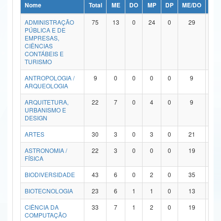
Nome
Total
ME
DO
MP
DP
ME/DO
MP/
Ministério da Ciência, Tecnologia, Inovações e Comunicações
ADMINISTRAÇÃO
75
13
0
24
0
29
9
PÚBLICA E DE
Ministério do Meio Ambiente
EMPRESAS,
CIÊNCIAS
Ministério do Turismo
CONTÁBEIS E
TURISMO
Ministério do Desenvolvimento Regional
ANTROPOLOGIA /
9
0
0
0
0
9
0
ARQUEOLOGIA
Controladoria-Geral da União
ARQUITETURA,
22
7
0
4
0
9
2
URBANISMO E
Ministério da Mulher, da Família e dos Direitos Humanos
DESIGN
Secretaria-Geral
ARTES
30
3
0
3
0
21
3
ASTRONOMIA /
22
3
0
0
0
19
0
Secretaria de Governo
FÍSICA
Gabinete de Segurança Institucional
BIODIVERSIDADE
43
6
0
2
0
35
0
Advocacia-Geral da União
BIOTECNOLOGIA
23
6
1
1
0
13
2
CIÊNCIA DA
33
7
1
2
0
19
4
Banco Central do Brasil
COMPUTAÇÃO