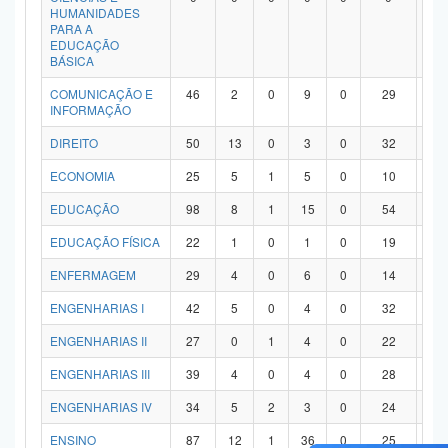
HUMANIDADES
PARA A
EDUCAÇÃO
BÁSICA
COMUNICAÇÃO E
46
2
0
9
0
29
6
INFORMAÇÃO
DIREITO
50
13
0
3
0
32
2
ECONOMIA
25
5
1
5
0
10
4
EDUCAÇÃO
98
8
1
15
0
54
2
EDUCAÇÃO FÍSICA
22
1
0
1
0
19
1
ENFERMAGEM
29
4
0
6
0
14
5
ENGENHARIAS I
42
5
0
4
0
32
1
ENGENHARIAS II
27
0
1
4
0
22
0
ENGENHARIAS III
39
4
0
4
0
28
3
ENGENHARIAS IV
34
5
2
3
0
24
0
ENSINO
87
12
1
36
0
25
1