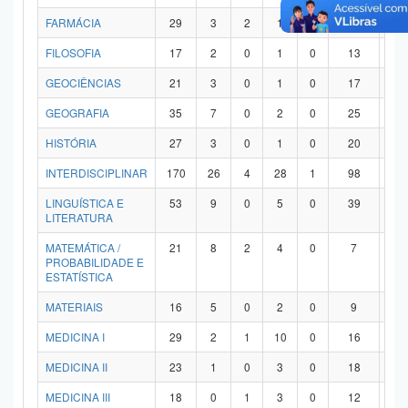
FARMÁCIA
29
3
2
1
0
21
2
FILOSOFIA
17
2
0
1
0
13
1
GEOCIÊNCIAS
21
3
0
1
0
17
0
GEOGRAFIA
35
7
0
2
0
25
1
HISTÓRIA
27
3
0
1
0
20
3
INTERDISCIPLINAR
170
26
4
28
1
98
1
LINGUÍSTICA E
53
9
0
5
0
39
0
LITERATURA
MATEMÁTICA /
21
8
2
4
0
7
0
PROBABILIDADE E
ESTATÍSTICA
MATERIAIS
16
5
0
2
0
9
0
MEDICINA I
29
2
1
10
0
16
0
MEDICINA II
23
1
0
3
0
18
1
MEDICINA III
18
0
1
3
0
12
2