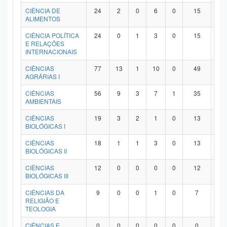
Planalto
CIÊNCIA DE
24
2
0
6
0
15
1
ALIMENTOS
CIÊNCIA POLÍTICA
24
0
1
3
0
15
5
E RELAÇÕES
INTERNACIONAIS
CIÊNCIAS
77
13
1
10
0
49
4
AGRÁRIAS I
CIÊNCIAS
56
9
3
7
1
35
1
AMBIENTAIS
CIÊNCIAS
19
3
2
1
0
13
0
BIOLÓGICAS I
CIÊNCIAS
18
1
1
3
0
13
0
BIOLÓGICAS II
CIÊNCIAS
12
0
0
0
0
12
0
BIOLÓGICAS III
CIÊNCIAS DA
9
0
0
1
0
7
1
RELIGIÃO E
TEOLOGIA
CIÊNCIAS E
0
0
0
0
0
0
0