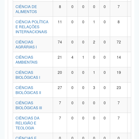
Planalto
CIÊNCIA DE
8
0
0
0
0
7
1
ALIMENTOS
CIÊNCIA POLÍTICA
11
0
0
1
0
8
2
E RELAÇÕES
INTERNACIONAIS
CIÊNCIAS
74
0
0
2
0
72
0
AGRÁRIAS I
CIÊNCIAS
21
4
1
0
0
14
2
AMBIENTAIS
CIÊNCIAS
20
0
0
1
0
19
0
BIOLÓGICAS I
CIÊNCIAS
27
0
0
3
0
23
1
BIOLÓGICAS II
CIÊNCIAS
7
0
0
0
0
7
0
BIOLÓGICAS III
CIÊNCIAS DA
7
0
0
0
0
7
0
RELIGIÃO E
TEOLOGIA
CIÊNCIAS E
0
0
0
0
0
0
0