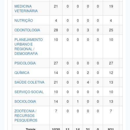
MEDICINA
21
0
0
0
0
19
2
VETERINÁRIA
NUTRIÇÃO
4
0
0
0
0
4
0
ODONTOLOGIA
28
0
0
3
0
25
0
PLANEJAMENTO
10
0
0
0
0
10
0
URBANO E
REGIONAL /
DEMOGRAFIA
PSICOLOGIA
27
0
0
0
0
27
0
QUÍMICA
14
0
0
2
0
12
0
SAÚDE COLETIVA
21
0
0
4
0
13
4
SERVIÇO SOCIAL
10
0
0
0
0
10
0
SOCIOLOGIA
14
0
1
0
0
13
0
ZOOTECNIA /
7
0
0
0
0
7
0
RECURSOS
PESQUEIROS
Totais
1030
11
14
31
0
921
53