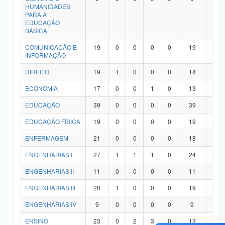
HUMANIDADES
PARA A
EDUCAÇÃO
BÁSICA
COMUNICAÇÃO E
19
0
0
0
0
19
0
INFORMAÇÃO
DIREITO
19
1
0
0
0
18
0
ECONOMIA
17
0
0
1
0
13
3
EDUCAÇÃO
39
0
0
0
0
39
0
EDUCAÇÃO FÍSICA
19
0
0
0
0
19
0
ENFERMAGEM
21
0
0
0
0
18
3
ENGENHARIAS I
27
1
1
1
0
24
0
ENGENHARIAS II
11
0
0
0
0
11
0
ENGENHARIAS III
20
1
0
0
0
19
0
ENGENHARIAS IV
9
0
0
0
0
9
0
ENSINO
23
0
2
3
0
13
5