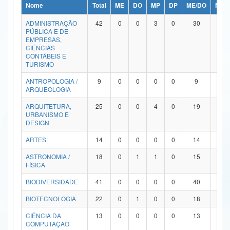
Nome
Total
ME
DO
MP
DP
ME/DO
MP/
Ministério da Ciência, Tecnologia, Inovações e Comunicações
ADMINISTRAÇÃO
42
0
0
3
0
30
9
PÚBLICA E DE
Ministério do Meio Ambiente
EMPRESAS,
CIÊNCIAS
Ministério do Turismo
CONTÁBEIS E
TURISMO
Ministério do Desenvolvimento Regional
ANTROPOLOGIA /
9
0
0
0
0
9
0
ARQUEOLOGIA
Controladoria-Geral da União
ARQUITETURA,
25
0
0
4
0
19
2
URBANISMO E
Ministério da Mulher, da Família e dos Direitos Humanos
DESIGN
Secretaria-Geral
ARTES
14
0
0
0
0
14
0
ASTRONOMIA /
18
0
1
1
0
15
1
Secretaria de Governo
FÍSICA
Gabinete de Segurança Institucional
BIODIVERSIDADE
41
0
0
0
0
40
1
Advocacia-Geral da União
BIOTECNOLOGIA
22
0
1
0
0
18
3
CIÊNCIA DA
13
0
0
0
0
13
0
Banco Central do Brasil
COMPUTAÇÃO