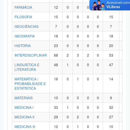
FARMÁCIA
12
0
0
0
0
12
0
FILOSOFIA
15
0
0
0
0
15
0
GEOCIÊNCIAS
7
0
0
0
0
7
0
GEOGRAFIA
18
0
0
0
0
18
0
HISTÓRIA
23
0
0
0
0
20
3
INTERDISCIPLINAR
68
2
3
2
0
53
8
LINGUÍSTICA E
48
1
0
0
0
47
0
LITERATURA
MATEMÁTICA /
16
0
1
0
0
14
1
PROBABILIDADE E
ESTATÍSTICA
MATERIAIS
10
0
0
0
0
9
1
MEDICINA I
33
1
0
0
0
32
0
MEDICINA II
29
0
2
0
0
27
0
MEDICINA III
12
0
1
0
0
10
1