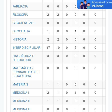
FARMÁCIA
0
0
0
0
0
0
0
FILOSOFIA
2
2
0
0
0
0
0
GEOCIÊNCIAS
0
0
0
0
0
0
0
GEOGRAFIA
1
0
0
1
0
0
0
HISTÓRIA
2
2
0
0
0
0
0
INTERDISCIPLINAR
17
10
0
7
0
0
0
LINGUÍSTICA E
3
3
0
0
0
0
0
LITERATURA
MATEMÁTICA /
0
0
0
0
0
0
0
PROBABILIDADE E
ESTATÍSTICA
MATERIAIS
1
1
0
0
0
0
0
MEDICINA I
2
1
0
1
0
0
0
MEDICINA II
1
1
0
0
0
0
0
MEDICINA III
0
0
0
0
0
0
0