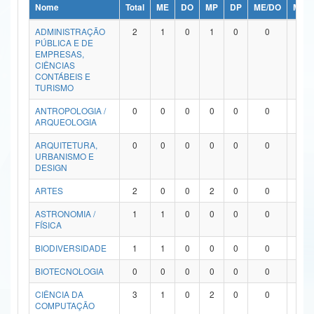
Nome
Total
ME
DO
MP
DP
ME/DO
MP/
Ministério da Ciência, Tecnologia, Inovações e Comunicações
ADMINISTRAÇÃO
2
1
0
1
0
0
0
PÚBLICA E DE
Ministério do Meio Ambiente
EMPRESAS,
CIÊNCIAS
Ministério do Turismo
CONTÁBEIS E
TURISMO
Ministério do Desenvolvimento Regional
ANTROPOLOGIA /
0
0
0
0
0
0
0
ARQUEOLOGIA
Controladoria-Geral da União
ARQUITETURA,
0
0
0
0
0
0
0
URBANISMO E
Ministério da Mulher, da Família e dos Direitos Humanos
DESIGN
Secretaria-Geral
ARTES
2
0
0
2
0
0
0
ASTRONOMIA /
1
1
0
0
0
0
0
Secretaria de Governo
FÍSICA
Gabinete de Segurança Institucional
BIODIVERSIDADE
1
1
0
0
0
0
0
Advocacia-Geral da União
BIOTECNOLOGIA
0
0
0
0
0
0
0
CIÊNCIA DA
3
1
0
2
0
0
0
Banco Central do Brasil
COMPUTAÇÃO