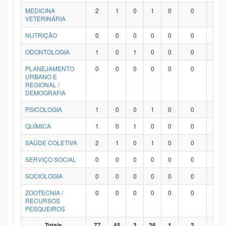
MEDICINA
2
1
0
1
0
0
0
VETERINÁRIA
NUTRIÇÃO
0
0
0
0
0
0
0
ODONTOLOGIA
1
0
1
0
0
0
0
PLANEJAMENTO
0
0
0
0
0
0
0
URBANO E
REGIONAL /
DEMOGRAFIA
PSICOLOGIA
1
0
0
1
0
0
0
QUÍMICA
1
0
1
0
0
0
0
SAÚDE COLETIVA
2
1
0
1
0
0
0
SERVIÇO SOCIAL
0
0
0
0
0
0
0
SOCIOLOGIA
0
0
0
0
0
0
0
ZOOTECNIA /
0
0
0
0
0
0
0
RECURSOS
PESQUEIROS
Totais
77
45
3
26
1
2
0