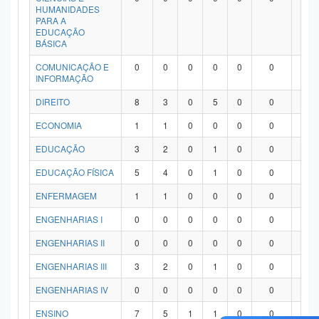
HUMANIDADES
PARA A
EDUCAÇÃO
BÁSICA
COMUNICAÇÃO E
0
0
0
0
0
0
0
INFORMAÇÃO
DIREITO
8
3
0
5
0
0
0
ECONOMIA
1
1
0
0
0
0
0
EDUCAÇÃO
3
2
0
1
0
0
0
EDUCAÇÃO FÍSICA
5
4
0
1
0
0
0
ENFERMAGEM
1
1
0
0
0
0
0
ENGENHARIAS I
0
0
0
0
0
0
0
ENGENHARIAS II
0
0
0
0
0
0
0
ENGENHARIAS III
3
2
0
1
0
0
0
ENGENHARIAS IV
0
0
0
0
0
0
0
ENSINO
7
5
1
1
0
0
0