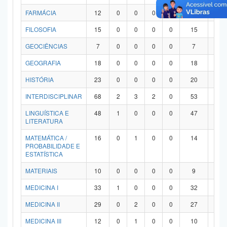
FARMÁCIA
12
0
0
0
0
12
0
FILOSOFIA
15
0
0
0
0
15
0
GEOCIÊNCIAS
7
0
0
0
0
7
0
GEOGRAFIA
18
0
0
0
0
18
0
HISTÓRIA
23
0
0
0
0
20
3
INTERDISCIPLINAR
68
2
3
2
0
53
8
LINGUÍSTICA E
48
1
0
0
0
47
0
LITERATURA
MATEMÁTICA /
16
0
1
0
0
14
1
PROBABILIDADE E
ESTATÍSTICA
MATERIAIS
10
0
0
0
0
9
1
MEDICINA I
33
1
0
0
0
32
0
MEDICINA II
29
0
2
0
0
27
0
MEDICINA III
12
0
1
0
0
10
1