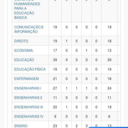
HUMANIDADES
PARA A
EDUCAÇÃO
BÁSICA
COMUNICAÇÃO E
19
0
0
0
0
19
0
INFORMAÇÃO
DIREITO
19
1
0
0
0
18
0
ECONOMIA
17
0
0
1
0
13
3
EDUCAÇÃO
39
0
0
0
0
39
0
EDUCAÇÃO FÍSICA
19
0
0
0
0
19
0
ENFERMAGEM
21
0
0
0
0
18
3
ENGENHARIAS I
27
1
1
1
0
24
0
ENGENHARIAS II
11
0
0
0
0
11
0
ENGENHARIAS III
20
1
0
0
0
19
0
ENGENHARIAS IV
9
0
0
0
0
9
0
ENSINO
23
0
2
3
0
13
5