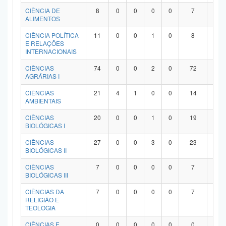
Planalto
CIÊNCIA DE
8
0
0
0
0
7
1
ALIMENTOS
CIÊNCIA POLÍTICA
11
0
0
1
0
8
2
E RELAÇÕES
INTERNACIONAIS
CIÊNCIAS
74
0
0
2
0
72
0
AGRÁRIAS I
CIÊNCIAS
21
4
1
0
0
14
2
AMBIENTAIS
CIÊNCIAS
20
0
0
1
0
19
0
BIOLÓGICAS I
CIÊNCIAS
27
0
0
3
0
23
1
BIOLÓGICAS II
CIÊNCIAS
7
0
0
0
0
7
0
BIOLÓGICAS III
CIÊNCIAS DA
7
0
0
0
0
7
0
RELIGIÃO E
TEOLOGIA
CIÊNCIAS E
0
0
0
0
0
0
0