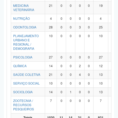
MEDICINA
21
0
0
0
0
19
2
VETERINÁRIA
NUTRIÇÃO
4
0
0
0
0
4
0
ODONTOLOGIA
28
0
0
3
0
25
0
PLANEJAMENTO
10
0
0
0
0
10
0
URBANO E
REGIONAL /
DEMOGRAFIA
PSICOLOGIA
27
0
0
0
0
27
0
QUÍMICA
14
0
0
2
0
12
0
SAÚDE COLETIVA
21
0
0
4
0
13
4
SERVIÇO SOCIAL
10
0
0
0
0
10
0
SOCIOLOGIA
14
0
1
0
0
13
0
ZOOTECNIA /
7
0
0
0
0
7
0
RECURSOS
PESQUEIROS
Totais
1030
11
14
31
0
921
53