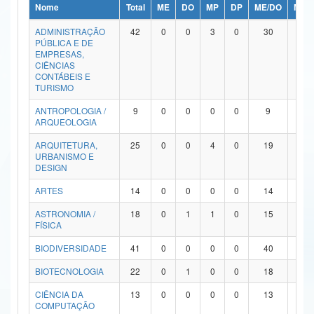
Nome
Total
ME
DO
MP
DP
ME/DO
MP/
Ministério da Ciência, Tecnologia, Inovações e Comunicações
ADMINISTRAÇÃO
42
0
0
3
0
30
9
PÚBLICA E DE
Ministério do Meio Ambiente
EMPRESAS,
CIÊNCIAS
Ministério do Turismo
CONTÁBEIS E
TURISMO
Ministério do Desenvolvimento Regional
ANTROPOLOGIA /
9
0
0
0
0
9
0
ARQUEOLOGIA
Controladoria-Geral da União
ARQUITETURA,
25
0
0
4
0
19
2
URBANISMO E
Ministério da Mulher, da Família e dos Direitos Humanos
DESIGN
Secretaria-Geral
ARTES
14
0
0
0
0
14
0
ASTRONOMIA /
18
0
1
1
0
15
1
Secretaria de Governo
FÍSICA
Gabinete de Segurança Institucional
BIODIVERSIDADE
41
0
0
0
0
40
1
Advocacia-Geral da União
BIOTECNOLOGIA
22
0
1
0
0
18
3
CIÊNCIA DA
13
0
0
0
0
13
0
Banco Central do Brasil
COMPUTAÇÃO